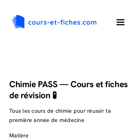
Passer
au
contenu
Toggle
Navigat
Accueil
Primaire
Chimie PASS — Cours et fiches
Collège
de révision 🧪
Lycée
Tous les cours de chimie pour réussir ta
première année de médecine
Langues
Matière