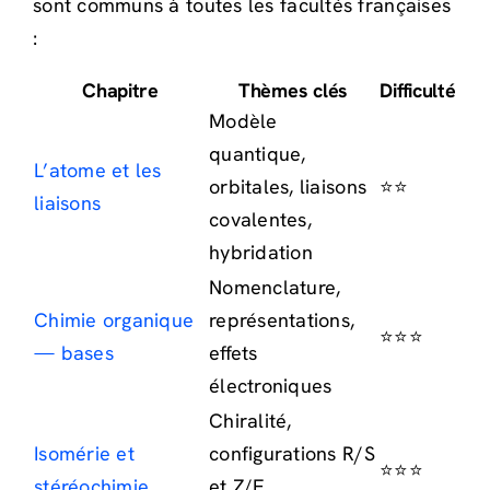
sont communs à toutes les facultés françaises
:
Chapitre
Thèmes clés
Difficulté
Modèle
quantique,
L’atome et les
orbitales, liaisons
⭐⭐
liaisons
covalentes,
hybridation
Nomenclature,
Chimie organique
représentations,
⭐⭐⭐
— bases
effets
électroniques
Chiralité,
Isomérie et
configurations R/S
⭐⭐⭐
stéréochimie
et Z/E,