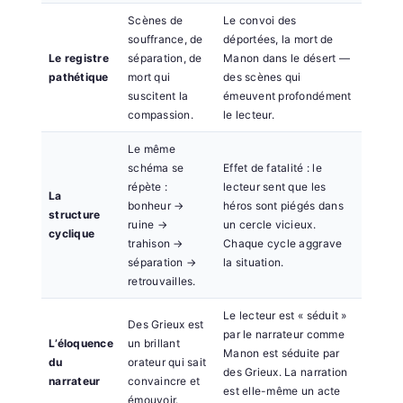
Scènes de
Le convoi des
souffrance, de
déportées, la mort de
Le registre
séparation, de
Manon dans le désert —
pathétique
mort qui
des scènes qui
suscitent la
émeuvent profondément
compassion.
le lecteur.
Le même
schéma se
Effet de fatalité : le
répète :
lecteur sent que les
La
bonheur →
héros sont piégés dans
structure
ruine →
un cercle vicieux.
cyclique
trahison →
Chaque cycle aggrave
séparation →
la situation.
retrouvailles.
Le lecteur est « séduit »
Des Grieux est
par le narrateur comme
L’éloquence
un brillant
Manon est séduite par
du
orateur qui sait
des Grieux. La narration
narrateur
convaincre et
est elle-même un acte
émouvoir.