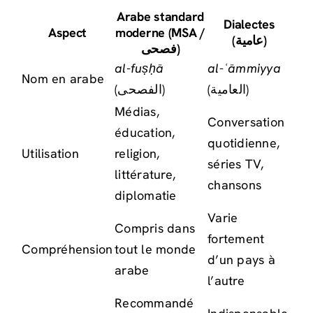
Arabe standard
Dialectes
Aspect
moderne (MSA /
(عامية)
فصحى)
al-fuṣḥā
al-ʿāmmiyya
Nom en arabe
(العامية)
(الفصحى)
Médias,
Conversation
éducation,
quotidienne,
Utilisation
religion,
séries TV,
littérature,
chansons
diplomatie
Varie
Compris dans
fortement
Compréhension
tout le monde
d’un pays à
arabe
l’autre
Recommandé