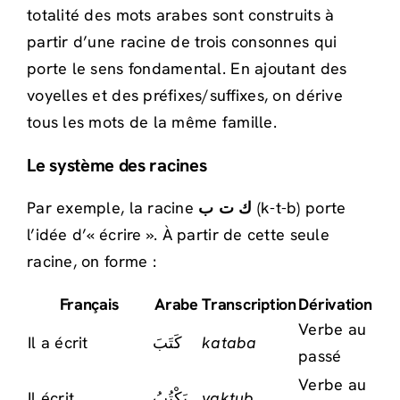
totalité des mots arabes sont construits à
partir d’une racine de trois consonnes qui
porte le sens fondamental. En ajoutant des
voyelles et des préfixes/suffixes, on dérive
tous les mots de la même famille.
Le système des racines
Par exemple, la racine
ك ت ب
(k-t-b) porte
l’idée d’« écrire ». À partir de cette seule
racine, on forme :
Français
Arabe
Transcription
Dérivation
Verbe au
Il a écrit
كَتَبَ
kataba
passé
Verbe au
Il écrit
يَكْتُبُ
yaktub