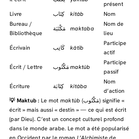
présent
Livre
كِتَاب
kitāb
Nom
Bureau /
Nom de
مَكْتَبَة
maktaba
Bibliothèque
lieu
Participe
Écrivain
كَاتِب
kātib
actif
Participe
Écrit / Lettre
مَكْتُوب
maktūb
passif
Nom
Écriture
كِتَابَة
kitāba
d’action
💡 Maktub :
Le mot
maktūb
(مَكْتُوب) signifie «
écrit » mais aussi « destin » — ce qui est écrit
(par Dieu). C’est un concept culturel profond
dans le monde arabe. Le mot a été popularisé
en Occident par le roman
L’Alchimiste
de