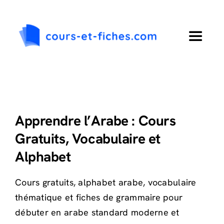
Passer
au
contenu
Toggle
Navigat
Accueil
Primaire
Apprendre l’Arabe : Cours
Gratuits, Vocabulaire et
Collège
Alphabet
Lycée
Cours gratuits, alphabet arabe, vocabulaire
thématique et fiches de grammaire pour
Langues
débuter en arabe standard moderne et