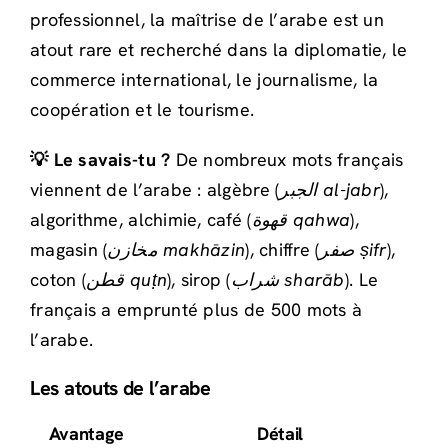
professionnel, la maîtrise de l’arabe est un
atout rare et recherché dans la diplomatie, le
commerce international, le journalisme, la
coopération et le tourisme.
💡 Le savais-tu ?
De nombreux mots français
viennent de l’arabe : algèbre (
الجبر al-jabr
),
algorithme, alchimie, café (
قهوة qahwa
),
magasin (
مخازن makhāzin
), chiffre (
صفر ṣifr
),
coton (
قطن quṭn
), sirop (
شراب sharāb
). Le
français a emprunté plus de 500 mots à
l’arabe.
Les atouts de l’arabe
Avantage
Détail