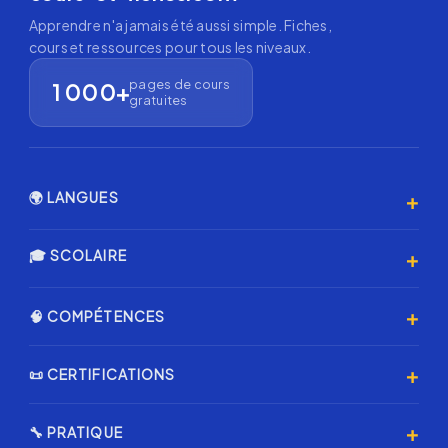
Apprendre n'a jamais été aussi simple. Fiches,
cours et ressources pour tous les niveaux.
pages de cours
1 000+
gratuites
+
🌍 LANGUES
Anglais 🇬🇧
+
🎓 SCOLAIRE
Espagnol 🇪🇸
Primaire
+
🧠 COMPÉTENCES
Allemand 🇩🇪
Collège
Italien 🇮🇹
Programmation & IA
+
📜 CERTIFICATIONS
Lycée
Coréen 🇰🇷
Échecs ♟️
Annales Brevet
Certification AMF
Japonais 🇯🇵
+
🔧 PRATIQUE
Musique & Chant
Annales L1 Droit