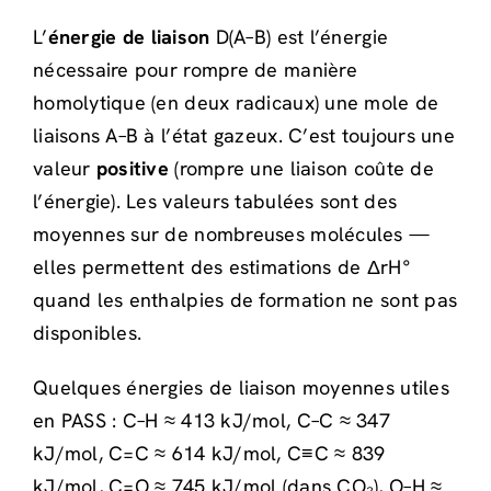
L’
énergie de liaison
D(A–B) est l’énergie
nécessaire pour rompre de manière
homolytique (en deux radicaux) une mole de
liaisons A–B à l’état gazeux. C’est toujours une
valeur
positive
(rompre une liaison coûte de
l’énergie). Les valeurs tabulées sont des
moyennes sur de nombreuses molécules —
elles permettent des estimations de ΔrH°
quand les enthalpies de formation ne sont pas
disponibles.
Quelques énergies de liaison moyennes utiles
en PASS : C–H ≈ 413 kJ/mol, C–C ≈ 347
kJ/mol, C=C ≈ 614 kJ/mol, C≡C ≈ 839
kJ/mol, C=O ≈ 745 kJ/mol (dans CO₂), O–H ≈