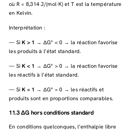
où R = 8,314 J/(mol·K) et T est la température
en Kelvin.
Interprétation :
— Si
K > 1
→ ΔG° < 0 → la réaction favorise
les produits à l’état standard.
— Si
K < 1
→ ΔG° > 0 → la réaction favorise
les réactifs à l’état standard.
— Si
K = 1
→ ΔG° = 0 → les réactifs et
produits sont en proportions comparables.
11.3 ΔG hors conditions standard
En conditions quelconques, l’enthalpie libre