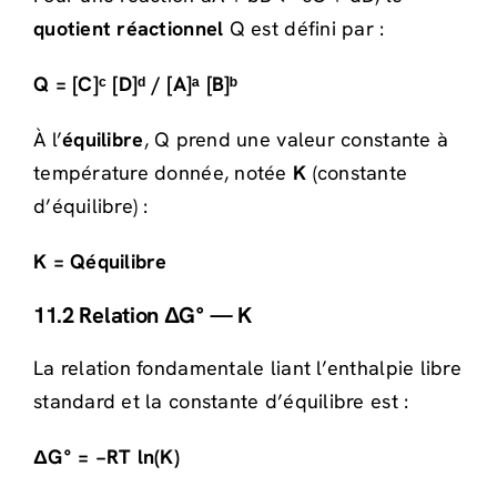
quotient réactionnel
Q est défini par :
Q = [C]ᶜ [D]ᵈ / [A]ᵃ [B]ᵇ
À l’
équilibre
, Q prend une valeur constante à
température donnée, notée
K
(constante
d’équilibre) :
K = Qéquilibre
11.2 Relation ΔG° — K
La relation fondamentale liant l’enthalpie libre
standard et la constante d’équilibre est :
ΔG° = −RT ln(K)