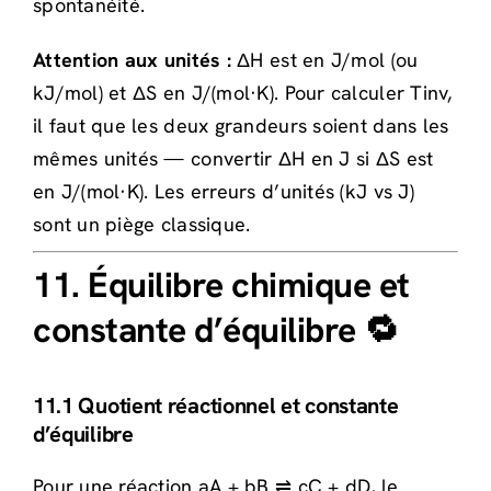
spontanéité.
Attention aux unités :
ΔH est en J/mol (ou
kJ/mol) et ΔS en J/(mol·K). Pour calculer Tinv,
il faut que les deux grandeurs soient dans les
mêmes unités — convertir ΔH en J si ΔS est
en J/(mol·K). Les erreurs d’unités (kJ vs J)
sont un piège classique.
11. Équilibre chimique et
constante d’équilibre 🔁
11.1 Quotient réactionnel et constante
d’équilibre
Pour une réaction aA + bB ⇌ cC + dD, le