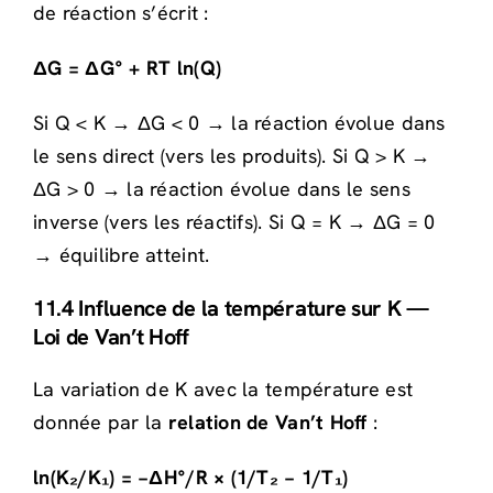
de réaction s’écrit :
ΔG = ΔG° + RT ln(Q)
Si Q < K → ΔG < 0 → la réaction évolue dans
le sens direct (vers les produits). Si Q > K →
ΔG > 0 → la réaction évolue dans le sens
inverse (vers les réactifs). Si Q = K → ΔG = 0
→ équilibre atteint.
11.4 Influence de la température sur K —
Loi de Van’t Hoff
La variation de K avec la température est
donnée par la
relation de Van’t Hoff
:
ln(K₂/K₁) = −ΔH°/R × (1/T₂ − 1/T₁)