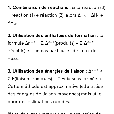
1. Combinaison de réactions
: si la réaction (3)
= réaction (1) + réaction (2), alors ΔH₃ = ΔH₁ +
ΔH₂.
2. Utilisation des enthalpies de formation
: la
formule ΔrH° = Σ ΔfH°(produits) − Σ ΔfH°
(réactifs) est un cas particulier de la loi de
Hess.
3. Utilisation des énergies de liaison
: ΔrH° ≈
Σ E(liaisons rompues) − Σ E(liaisons formées).
Cette méthode est approximative (elle utilise
des énergies de liaison moyennes) mais utile
pour des estimations rapides.