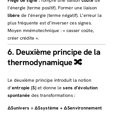
Piège de signe :
rompre une liaison
coûte
de
l’énergie (terme positif). Former une liaison
libère
de l’énergie (terme négatif). L’erreur la
plus fréquente est d’inverser ces signes.
Moyen mnémotechnique : « casser coûte,
créer crédite ».
6. Deuxième principe de la
thermodynamique 🔀
Le deuxième principe introduit la notion
d’
entropie (S)
et donne le
sens d’évolution
spontanée
des transformations :
ΔSunivers = ΔSsystème + ΔSenvironnement