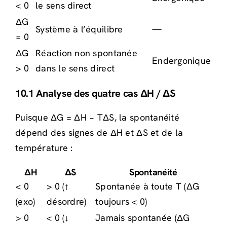
< 0
le sens direct
ΔG
Système à l’équilibre
—
= 0
ΔG
Réaction non spontanée
Endergonique
> 0
dans le sens direct
10.1 Analyse des quatre cas ΔH / ΔS
Puisque ΔG = ΔH − TΔS, la spontanéité
dépend des signes de ΔH et ΔS et de la
température :
ΔH
ΔS
Spontanéité
< 0
> 0 (↑
Spontanée à toute T (ΔG
(exo)
désordre)
toujours < 0)
> 0
< 0 (↓
Jamais spontanée (ΔG