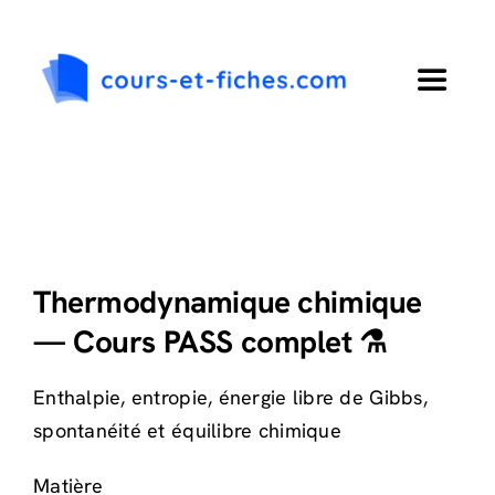
Passer
au
contenu
Toggle
Navigat
Accueil
Primaire
Thermodynamique chimique
Collège
— Cours PASS complet ⚗️
Lycée
Enthalpie, entropie, énergie libre de Gibbs,
spontanéité et équilibre chimique
Langues
Matière