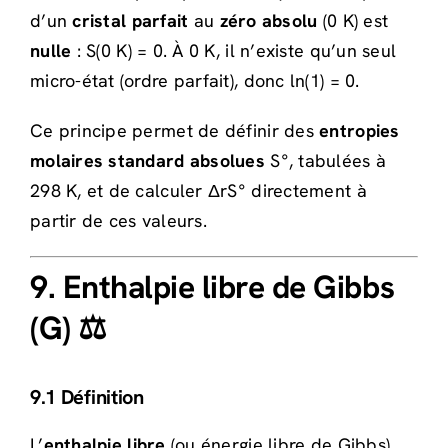
d’un
cristal parfait
au
zéro absolu
(0 K) est
nulle
: S(0 K) = 0. À 0 K, il n’existe qu’un seul
micro-état (ordre parfait), donc ln(1) = 0.
Ce principe permet de définir des
entropies
molaires standard absolues
S°, tabulées à
298 K, et de calculer ΔrS° directement à
partir de ces valeurs.
9. Enthalpie libre de Gibbs
(G) ⚖️
9.1 Définition
L’
enthalpie libre
(ou énergie libre de Gibbs)