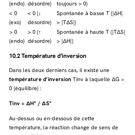
(endo)
désordre)
toujours > 0)
< 0
< 0 (↓
Spontanée à basse T (|ΔH|
(exo)
désordre)
> |TΔS|)
> 0
> 0 (↑
Spontanée à haute T (|TΔS|
(endo)
désordre)
> |ΔH|)
10.2 Température d’inversion
Dans les deux derniers cas, il existe une
température d’inversion
Tinv à laquelle ΔG =
0 (équilibre) :
Tinv = ΔH° / ΔS°
Au-dessus ou en-dessous de cette
température, la réaction change de sens de