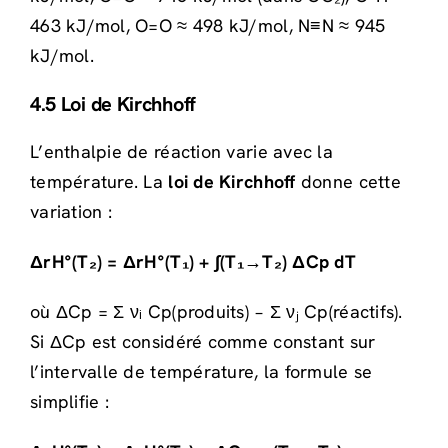
463 kJ/mol, O=O ≈ 498 kJ/mol, N≡N ≈ 945
kJ/mol.
4.5 Loi de Kirchhoff
L’enthalpie de réaction varie avec la
température. La
loi de Kirchhoff
donne cette
variation :
ΔrH°(T₂) = ΔrH°(T₁) + ∫(T₁→T₂) ΔCp dT
où ΔCp = Σ νᵢ Cp(produits) − Σ νⱼ Cp(réactifs).
Si ΔCp est considéré comme constant sur
l’intervalle de température, la formule se
simplifie :