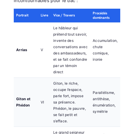
incontournables pour le bac :
Procédés
Portrait
Livre
Vice / Travers
dominants
Le hâbleur qui
prétend tout savoir,
invente des
Accumulation,
conversations avec
chute
Arrias
V
des ambassadeurs,
comique,
et se fait confondre
ironie
par un témoin
direct
Giton, le riche,
occupe l’espace,
Parallélisme,
parle fort, impose
Giton et
antithèse,
VI
sa présence.
Phédon
énumération,
Phédon, le pauvre,
symétrie
se fait petit et
s’efface.
Le grand seigneur