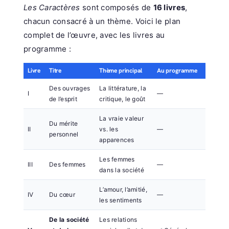
Les Caractères
sont composés de
16 livres
,
chacun consacré à un thème. Voici le plan
complet de l’œuvre, avec les livres au
programme :
Livre
Titre
Thème principal
Au programme
Des ouvrages
La littérature, la
I
—
de l’esprit
critique, le goût
La vraie valeur
Du mérite
II
vs. les
—
personnel
apparences
Les femmes
III
Des femmes
—
dans la société
L’amour, l’amitié,
IV
Du cœur
—
les sentiments
De la société
Les relations