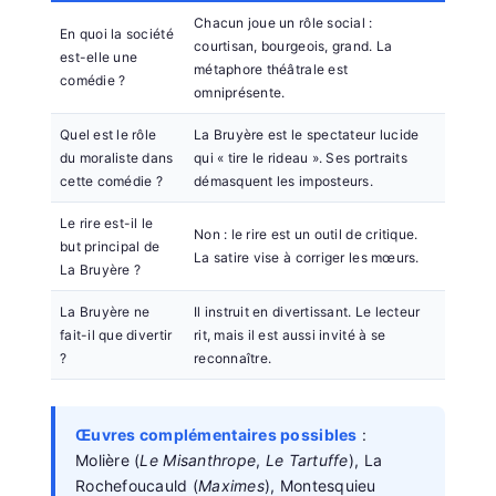
Chacun joue un rôle social :
En quoi la société
courtisan, bourgeois, grand. La
est-elle une
métaphore théâtrale est
comédie ?
omniprésente.
Quel est le rôle
La Bruyère est le spectateur lucide
du moraliste dans
qui « tire le rideau ». Ses portraits
cette comédie ?
démasquent les imposteurs.
Le rire est-il le
Non : le rire est un outil de critique.
but principal de
La satire vise à corriger les mœurs.
La Bruyère ?
La Bruyère ne
Il instruit en divertissant. Le lecteur
fait-il que divertir
rit, mais il est aussi invité à se
?
reconnaître.
Œuvres complémentaires possibles
:
Molière (
Le Misanthrope
,
Le Tartuffe
), La
Rochefoucauld (
Maximes
), Montesquieu