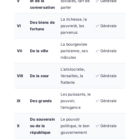
V
et de la
sociales, l’art de
✅ Générale
conversation
parler
La richesse, la
Des biens de
VI
pauvreté, les
✅ Générale
fortune
parvenus
La bourgeoisie
VII
De la ville
parisienne, ses
✅ Générale
ridicules
L’aristocratie,
VIII
De la cour
Versailles, la
✅ Générale
flatterie
Les puissants, le
IX
Des grands
pouvoir,
✅ Générale
l’arrogance
Du souverain
Le pouvoir
X
ou de la
politique, le bon
✅ Générale
république
gouvernement