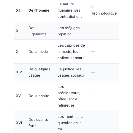
La nature
✅
XI
De l’homme
humaine, ses
Technologique
contradictions
Des
Les préjugés,
XII
—
jugements
l’opinion
Les caprices de
XIII
De la mode
la mode, les
—
collectionneurs
De quelques
La justice, les
XIV
—
usages
usages sociaux
Les
prédicateurs,
XV
De la chaire
—
l’éloquence
religieuse
Les libertins, la
Des esprits
XVI
question de la
—
forts
foi