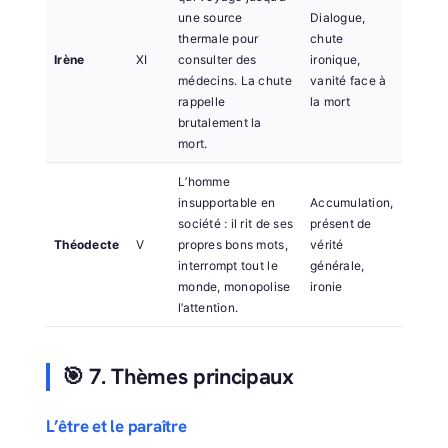
une source
Dialogue,
thermale pour
chute
Irène
XI
consulter des
ironique,
médecins. La chute
vanité face à
rappelle
la mort
brutalement la
mort.
L’homme
insupportable en
Accumulation,
société : il rit de ses
présent de
Théodecte
V
propres bons mots,
vérité
interrompt tout le
générale,
monde, monopolise
ironie
l’attention.
🎯 7. Thèmes principaux
L’être et le paraître