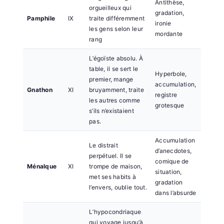
Antithèse,
orgueilleux qui
gradation,
Pamphile
IX
traite différemment
ironie
les gens selon leur
mordante
rang
L’égoïste absolu. À
table, il se sert le
Hyperbole,
premier, mange
accumulation,
Gnathon
XI
bruyamment, traite
registre
les autres comme
grotesque
s’ils n’existaient
pas.
Accumulation
Le distrait
d’anecdotes,
perpétuel. Il se
comique de
Ménalque
XI
trompe de maison,
situation,
met ses habits à
gradation
l’envers, oublie tout.
dans l’absurde
L’hypocondriaque
qui voyage jusqu’à