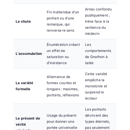
Arrias confondu
Fin inattendue d’un
publiquement ;
portrait ou d’une
La chute
Irène face à la
remarque, qui
sentence du
renverse le sens
médecin
Énumération créant
Les
un effet de
comportements
L’accumulation
saturation ou
de Gnathon à
d’insistance
table
Cette variété
Alternance de
empêche la
La variété
formes courtes et
monotonie et
formelle
longues : maximes,
surprend le
portraits, réflexions
lecteur
Les portraits
Usage du présent
décrivent des
Le présent de
pour donner une
types éternels,
vérité
portée universelle
pas seulement