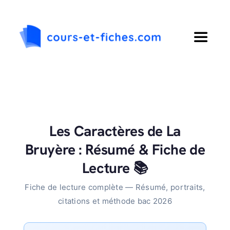
Passer
au
contenu
Toggle
Navigat
Accueil
Primaire
Les Caractères de La
Collège
Bruyère : Résumé & Fiche de
Lecture 📚
Lycée
Fiche de lecture complète — Résumé, portraits,
citations et méthode bac 2026
Langues