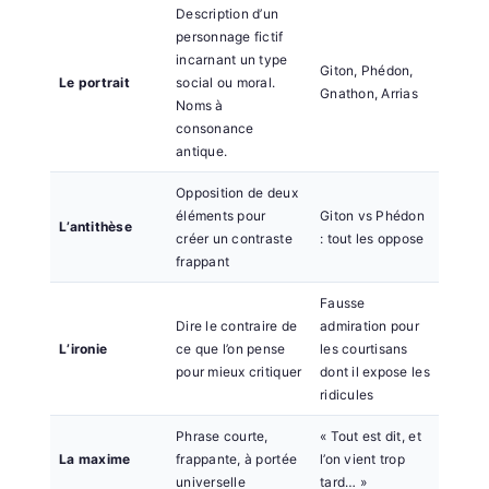
Description d’un
personnage fictif
incarnant un type
Giton, Phédon,
Le portrait
social ou moral.
Gnathon, Arrias
Noms à
consonance
antique.
Opposition de deux
éléments pour
Giton vs Phédon
L’antithèse
créer un contraste
: tout les oppose
frappant
Fausse
Dire le contraire de
admiration pour
L’ironie
ce que l’on pense
les courtisans
pour mieux critiquer
dont il expose les
ridicules
Phrase courte,
« Tout est dit, et
La maxime
frappante, à portée
l’on vient trop
universelle
tard… »