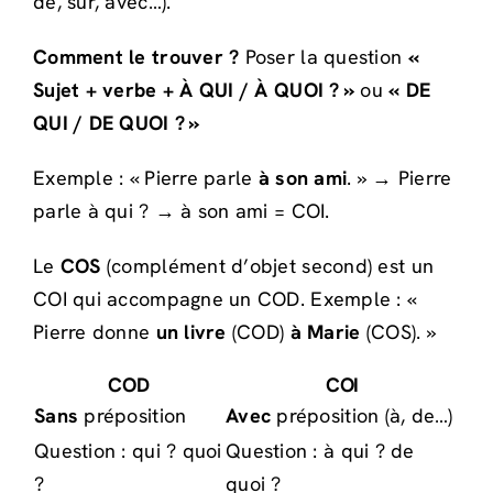
de, sur, avec…).
Comment le trouver ?
Poser la question
«
Sujet + verbe + À QUI / À QUOI ? »
ou
« DE
QUI / DE QUOI ? »
Exemple : « Pierre parle
à son ami
. » → Pierre
parle à qui ? → à son ami = COI.
Le
COS
(complément d’objet second) est un
COI qui accompagne un COD. Exemple : «
Pierre donne
un livre
(COD)
à Marie
(COS). »
COD
COI
Sans
préposition
Avec
préposition (à, de…)
Question : qui ? quoi
Question : à qui ? de
?
quoi ?