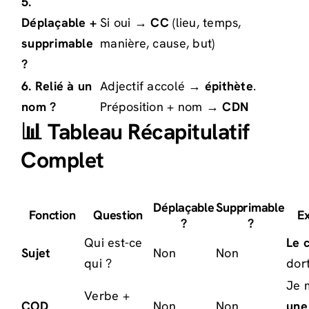
5.
Déplaçable +
Si oui →
CC
(lieu, temps,
supprimable
manière, cause, but)
?
6. Relié à un
Adjectif accolé →
épithète
.
nom ?
Préposition + nom →
CDN
📊 Tableau Récapitulatif
Complet
Déplaçable
Supprimable
Fonction
Question
E
?
?
Qui est-ce
Le 
Sujet
Non
Non
qui ?
dort
Je 
Verbe +
COD
Non
Non
une