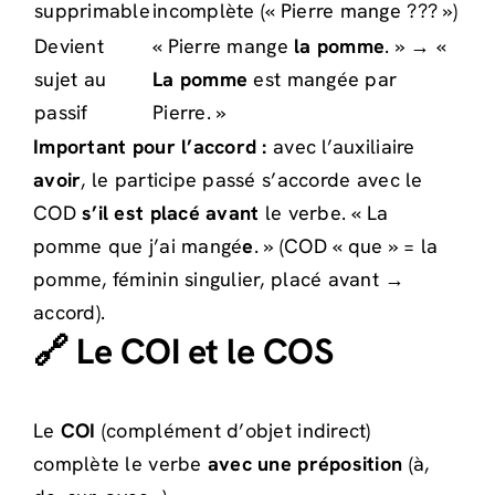
supprimable
incomplète (« Pierre mange ??? »)
Devient
« Pierre mange
la pomme
. » → «
sujet au
La pomme
est mangée par
passif
Pierre. »
Important pour l’accord :
avec l’auxiliaire
avoir
, le participe passé s’accorde avec le
COD
s’il est placé avant
le verbe. « La
pomme que j’ai mangé
e
. » (COD « que » = la
pomme, féminin singulier, placé avant →
accord).
🔗 Le COI et le COS
Le
COI
(complément d’objet indirect)
complète le verbe
avec une préposition
(à,