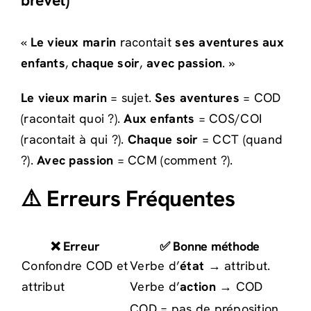
brevet)
«
Le vieux marin
racontait
ses aventures
aux
enfants
,
chaque soir
,
avec passion
. »
Le vieux marin
= sujet.
Ses aventures
= COD
(racontait quoi ?).
Aux enfants
= COS/COI
(racontait à qui ?).
Chaque soir
= CCT (quand
?).
Avec passion
= CCM (comment ?).
⚠️ Erreurs Fréquentes
❌ Erreur
✅ Bonne méthode
Confondre COD et
Verbe d’
état
→ attribut.
attribut
Verbe d’
action
→ COD
COD = pas de préposition