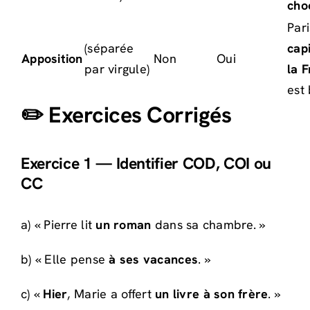
cho
Pari
(séparée
cap
Apposition
Non
Oui
par virgule)
la 
est 
✏️ Exercices Corrigés
Exercice 1 — Identifier COD, COI ou
CC
a) « Pierre lit
un roman
dans sa chambre. »
b) « Elle pense
à ses vacances
. »
c) «
Hier
, Marie a offert
un livre
à son frère
. »