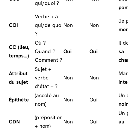
qui/quoi ?
po
Verbe + à
Je 
COI
qui/de quoi
Non
Non
mon
?
Où ?
Il d
CC (lieu,
Quand ?
Oui
Oui
sa
temps…)
Comment ?
cha
Sujet +
Attribut
Mar
verbe
Non
Non
du sujet
inte
d’état + ?
(accolé au
Un 
Épithète
Non
Oui
nom)
noi
Un 
(préposition
CDN
Non
Oui
au
+ nom)