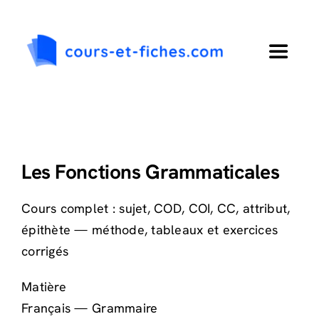
Passer
au
contenu
Toggle
Navigat
Accueil
Primaire
Les Fonctions Grammaticales
Collège
Cours complet : sujet, COD, COI, CC, attribut,
épithète — méthode, tableaux et exercices
Lycée
corrigés
Matière
Langues
Français — Grammaire