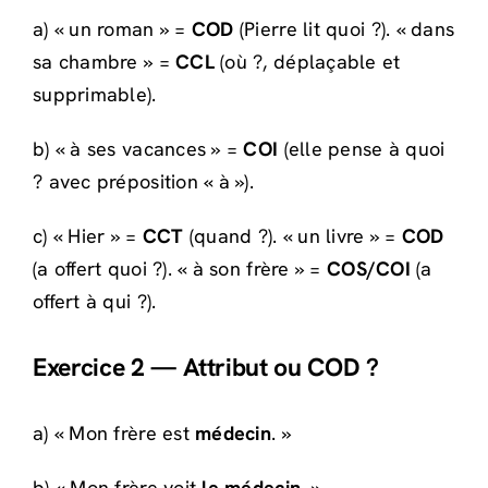
a) « un roman » =
COD
(Pierre lit quoi ?). « dans
sa chambre » =
CCL
(où ?, déplaçable et
supprimable).
b) « à ses vacances » =
COI
(elle pense à quoi
? avec préposition « à »).
c) « Hier » =
CCT
(quand ?). « un livre » =
COD
(a offert quoi ?). « à son frère » =
COS/COI
(a
offert à qui ?).
Exercice 2 — Attribut ou COD ?
a) « Mon frère est
médecin
. »
b) « Mon frère voit
le médecin
. »