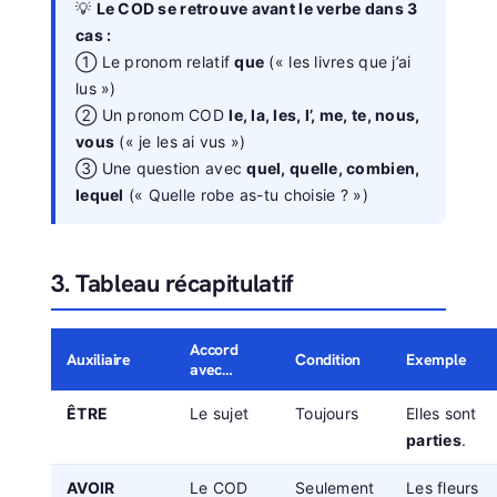
💡
Le COD se retrouve avant le verbe dans 3
cas :
① Le pronom relatif
que
(« les livres que j’ai
lus »)
② Un pronom COD
le, la, les, l’, me, te, nous,
vous
(« je les ai vus »)
③ Une question avec
quel, quelle, combien,
lequel
(« Quelle robe as-tu choisie ? »)
3. Tableau récapitulatif
Accord
Auxiliaire
Condition
Exemple
avec…
ÊTRE
Le sujet
Toujours
Elles sont
parties
.
AVOIR
Le COD
Seulement
Les fleurs