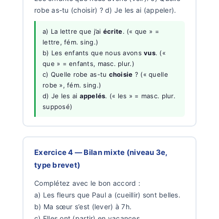
robe as-tu (choisir) ? d) Je les ai (appeler).
a) La lettre que j’ai
écrite
. (« que » =
lettre, fém. sing.)
b) Les enfants que nous avons
vus
. («
que » = enfants, masc. plur.)
c) Quelle robe as-tu
choisie
? (« quelle
robe », fém. sing.)
d) Je les ai
appelés
. (« les » = masc. plur.
supposé)
Exercice 4 — Bilan mixte (niveau 3e,
type brevet)
Complétez avec le bon accord :
a) Les fleurs que Paul a (cueillir) sont belles.
b) Ma sœur s’est (lever) à 7h.
c) Elles ont (partir) en vacances.