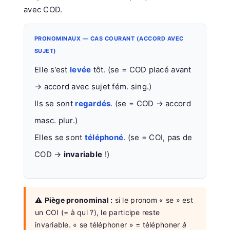
avec COD.
PRONOMINAUX — CAS COURANT (ACCORD AVEC
SUJET)
Elle s’est
levée
tôt. (se = COD placé avant
→ accord avec sujet fém. sing.)
Ils se sont
regardés
. (se = COD → accord
masc. plur.)
Elles se sont
téléphoné
. (se = COI, pas de
COD →
invariable
!)
⚠️
Piège pronominal :
si le pronom « se » est
un COI (= à qui ?), le participe reste
invariable. « se téléphoner » = téléphoner
à