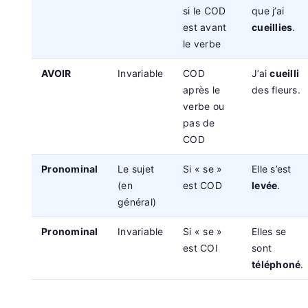
si le COD
que j’ai
est avant
cueillies
.
le verbe
AVOIR
Invariable
COD
J’ai
cueilli
après le
des fleurs.
verbe ou
pas de
COD
Pronominal
Le sujet
Si « se »
Elle s’est
(en
est COD
levée
.
général)
Pronominal
Invariable
Si « se »
Elles se
est COI
sont
téléphoné
.