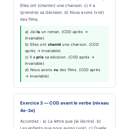
Elles ont (chanter) une chanson. c) Il a
(prendre) sa décision. d) Nous avons (voir)
des films.
a) J’ai
lu
un roman. (COD après →
invariable)
b) Elles ont
chanté
une chanson. (COD
après → invariable)
c) Il a
pris
sa décision. (COD après →
invariable)
d) Nous avons
vu
des films. (COD après
→ invariable)
Exercice 3 — COD avant le verbe (niveau
4e-3e)
Accordez : a) La lettre que j’ai (écrire). b)
Les enfants que nous avons (voir). c) Quelle