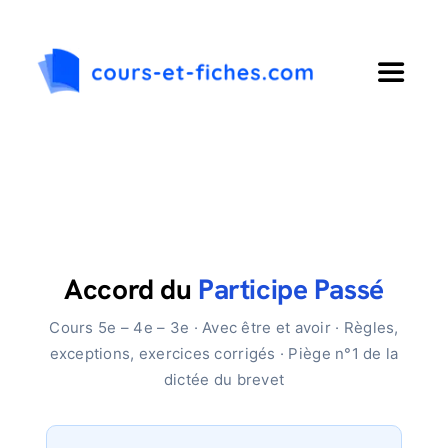
Passer
au
contenu
Toggle
Navigat
Accueil
Primaire
Collège
Accord du
Participe Passé
Cours 5e – 4e – 3e · Avec être et avoir · Règles,
Lycée
exceptions, exercices corrigés · Piège n°1 de la
dictée du brevet
Langues