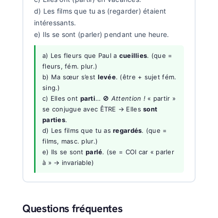
d) Les films que tu as (regarder) étaient
intéressants.
e) Ils se sont (parler) pendant une heure.
a) Les fleurs que Paul a
cueillies
. (que =
fleurs, fém. plur.)
b) Ma sœur s’est
levée
. (être + sujet fém.
sing.)
c) Elles ont
parti
… 🚫
Attention !
« partir »
se conjugue avec ÊTRE → Elles
sont
parties
.
d) Les films que tu as
regardés
. (que =
films, masc. plur.)
e) Ils se sont
parlé
. (se = COI car « parler
à » → invariable)
Questions fréquentes