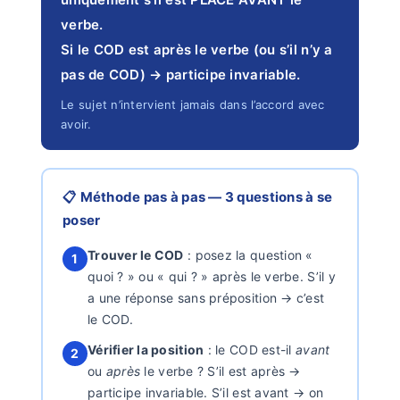
verbe.
Si le COD est après le verbe (ou s’il n’y a
pas de COD) → participe invariable.
Le sujet n’intervient jamais dans l’accord avec
avoir.
📋 Méthode pas à pas — 3 questions à se
poser
Trouver le COD
: posez la question «
1
quoi ? » ou « qui ? » après le verbe. S’il y
a une réponse sans préposition → c’est
le COD.
Vérifier la position
: le COD est-il
avant
2
ou
après
le verbe ? S’il est après →
participe invariable. S’il est avant → on