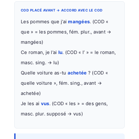
COD PLACÉ AVANT → ACCORD AVEC LE COD
Les pommes que j’ai
mangées
. (COD «
que » = les pommes, fém. plur., avant →
mangées)
Ce roman, je l’ai
lu
. (COD « l’ » = le roman,
masc. sing. → lu)
Quelle voiture as-tu
achetée
? (COD «
quelle voiture », fém. sing., avant →
achetée)
Je les ai
vus
. (COD « les » = des gens,
masc. plur. supposé → vus)