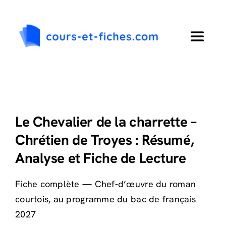
Passer
au
contenu
Toggle
Navigat
Accueil
Primaire
Le Chevalier de la charrette –
Chrétien de Troyes : Résumé,
Collège
Analyse et Fiche de Lecture
Lycée
Fiche complète — Chef-d’œuvre du roman
courtois, au programme du bac de français
Langues
2027