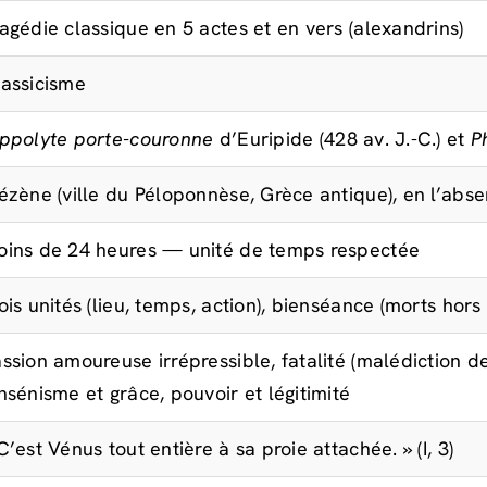
agédie classique en 5 actes et en vers (alexandrins)
assicisme
ppolyte porte-couronne
d’Euripide (428 av. J.-C.) et
P
ézène (ville du Péloponnèse, Grèce antique), en l’ab
ins de 24 heures — unité de temps respectée
ois unités (lieu, temps, action), bienséance (morts hor
ssion amoureuse irrépressible, fatalité (malédiction de
nsénisme et grâce, pouvoir et légitimité
C’est Vénus tout entière à sa proie attachée. » (I, 3)