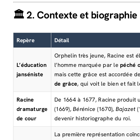
🏛️ 2. Contexte et biographie
Repère
Détail
Orphelin très jeune, Racine est é
L’éducation
l’homme marquée par le
péché o
janséniste
mais cette grâce est accordée de
de grâce
, qui voit le bien et fait 
Racine
De 1664 à 1677, Racine produit u
dramaturge
(1669),
Bérénice
(1670),
Bajazet
(
de cour
devenir historiographe du roi.
La première représentation coïn