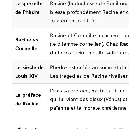
La querelle
Racine (la duchesse de Bouillon,
de Phèdre
blesse profondément Racine et con
totalement oubliée.
Racine et Corneille incarnent d
Racine vs
(le dilemme cornélien). Chez
Rac
Corneille
du héros racinien : elle
sait
que s
Le siècle de
Phèdre est créée au sommet du rè
Louis XIV
Les tragédies de Racine rivalisen
Dans sa préface, Racine affirme q
La préface
qui lui vient des dieux (Vénus) et
de Racine
païenne et la morale chrétienne —