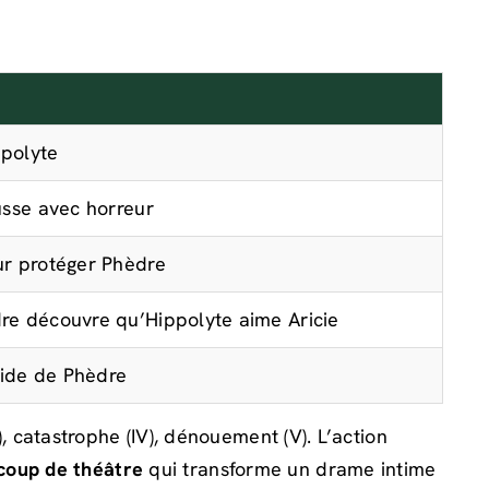
ppolyte
usse avec horreur
ur protéger Phèdre
re découvre qu’Hippolyte aime Aricie
cide de Phèdre
III), catastrophe (IV), dénouement (V). L’action
coup de théâtre
qui transforme un drame intime