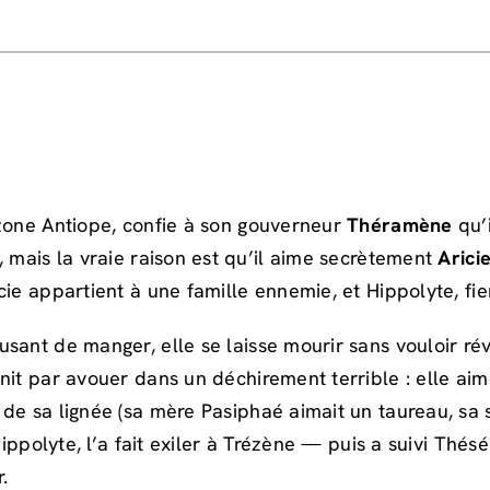
azone Antiope, confie à son gouverneur
Théramène
qu’i
, mais la vraie raison est qu’il aime secrètement
Arici
ie appartient à une famille ennemie, et Hippolyte, fier
usant de manger, elle se laisse mourir sans vouloir ré
init par avouer dans un déchirement terrible : elle ai
 de sa lignée (sa mère Pasiphaé aimait un taureau, s
Hippolyte, l’a fait exiler à Trézène — puis a suivi Thés
.