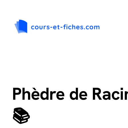
Passer
au
contenu
Phèdre de Raci
📚