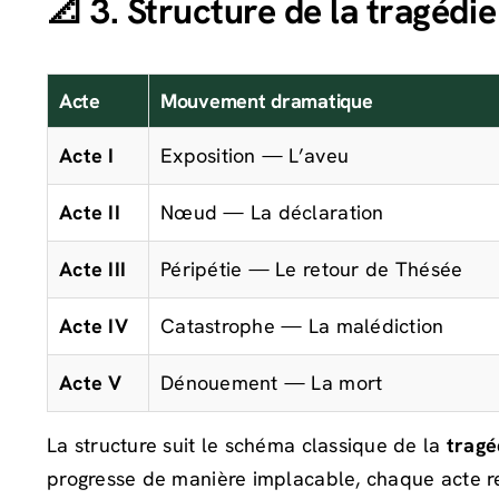
📐 3. Structure de la tragédie
Acte
Mouvement dramatique
Acte I
Exposition — L’aveu
Acte II
Nœud — La déclaration
Acte III
Péripétie — Le retour de Thésée
Acte IV
Catastrophe — La malédiction
Acte V
Dénouement — La mort
La structure suit le schéma classique de la
tragé
progresse de manière implacable, chaque acte ress