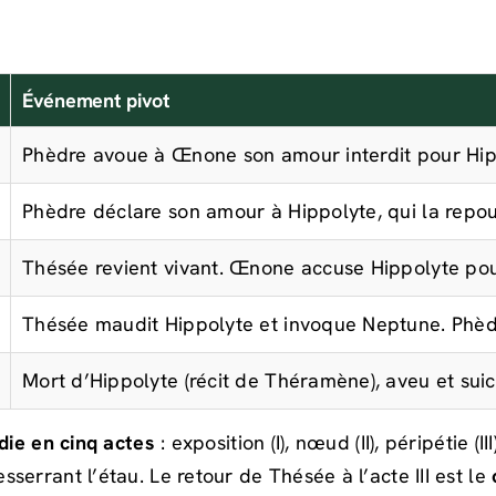
Événement pivot
Phèdre avoue à Œnone son amour interdit pour Hi
Phèdre déclare son amour à Hippolyte, qui la repo
Thésée revient vivant. Œnone accuse Hippolyte po
Thésée maudit Hippolyte et invoque Neptune. Phèd
Mort d’Hippolyte (récit de Théramène), aveu et sui
die en cinq actes
: exposition (I), nœud (II), péripétie (
errant l’étau. Le retour de Thésée à l’acte III est le