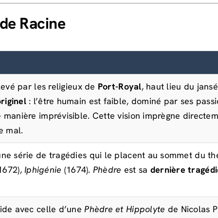
 de Racine
levé par les religieux de
Port-Royal
, haut lieu du jan
riginel
: l’être humain est faible, dominé par ses pass
 manière imprévisible. Cette vision imprègne directem
le mal.
ne série de tragédies qui le placent au sommet du thé
1672),
Iphigénie
(1674).
Phèdre
est sa
dernière tragéd
cide avec celle d’une
Phèdre et Hippolyte
de Nicolas Pr