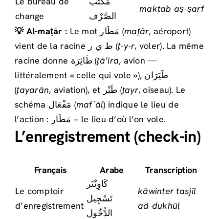
Le bureau de
مَكْتَب
maktab aṣ-ṣarf
change
الصَّرْف
💡 Al-maṭār :
Le mot مَطَار (
maṭār
, aéroport)
vient de la racine ط ي ر (
ṭ-y-r
, voler). La même
racine donne طَائِرَة (
ṭā’ira
, avion —
littéralement « celle qui vole »), طَيَرَان
(
ṭayarān
, aviation), et طَيْر (
ṭayr
, oiseau). Le
schéma مَفْعَال (
mafʿāl
) indique le lieu de
l’action : مَطَار = le lieu d’où l’on vole.
L’enregistrement (check-in)
Français
Arabe
Transcription
كَاوِنْتَر
Le comptoir
kāwinter tasjīl
تَسْجِيل
d’enregistrement
ad-dukhūl
الدُّخُول