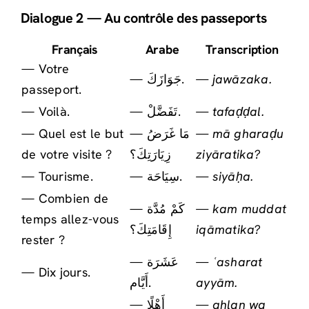
Dialogue 2 — Au contrôle des passeports
Français
Arabe
Transcription
— Votre
— جَوَازَكَ.
— jawāzaka.
passeport.
— Voilà.
— تَفَضَّلْ.
— tafaḍḍal.
— Quel est le but
— مَا غَرَضُ
— mā gharaḍu
de votre visite ?
زِيَارَتِكَ؟
ziyāratika?
— Tourisme.
— سِيَاحَة.
— siyāḥa.
— Combien de
— كَمْ مُدَّة
— kam muddat
temps allez-vous
إِقَامَتِكَ؟
iqāmatika?
rester ?
— عَشَرَة
— ʿasharat
— Dix jours.
أَيَّام.
ayyām.
— أَهْلًا
— ahlan wa