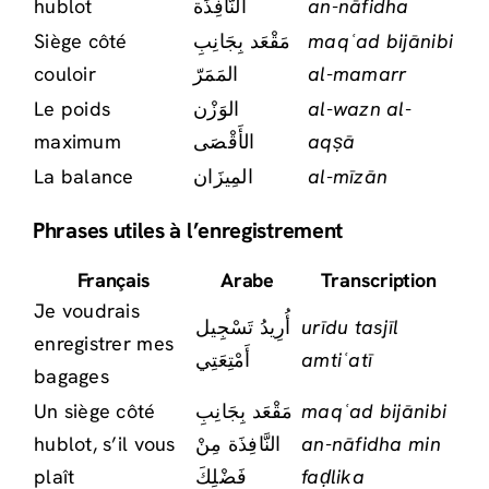
hublot
النَّافِذَة
an-nāfidha
Siège côté
مَقْعَد بِجَانِبِ
maqʿad bijānibi
couloir
المَمَرّ
al-mamarr
Le poids
الوَزْن
al-wazn al-
maximum
الأَقْصَى
aqṣā
La balance
المِيزَان
al-mīzān
Phrases utiles à l’enregistrement
Français
Arabe
Transcription
Je voudrais
أُرِيدُ تَسْجِيل
urīdu tasjīl
enregistrer mes
أَمْتِعَتِي
amtiʿatī
bagages
Un siège côté
مَقْعَد بِجَانِبِ
maqʿad bijānibi
hublot, s’il vous
النَّافِذَة مِنْ
an-nāfidha min
plaît
فَضْلِكَ
faḍlika