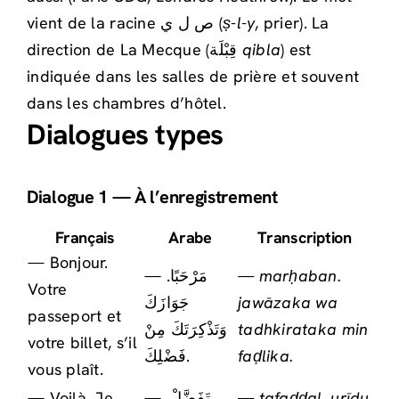
vient de la racine ص ل ي (
ṣ-l-y
, prier). La
direction de La Mecque (قِبْلَة
qibla
) est
indiquée dans les salles de prière et souvent
dans les chambres d’hôtel.
Dialogues types
Dialogue 1 — À l’enregistrement
Français
Arabe
Transcription
— Bonjour.
— مَرْحَبًا.
— marḥaban.
Votre
جَوَازَكَ
jawāzaka wa
passeport et
وَتَذْكِرَتَكَ مِنْ
tadhkirataka min
votre billet, s’il
فَضْلِكَ.
faḍlika.
vous plaît.
— Voilà. Je
— تَفَضَّلْ.
— tafaḍḍal. urīdu