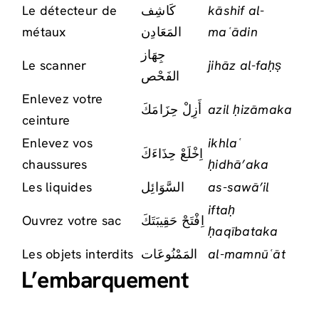
Le détecteur de
كَاشِف
kāshif al-
métaux
المَعَادِن
maʿādin
جِهَاز
Le scanner
jihāz al-faḥṣ
الفَحْص
Enlevez votre
أَزِلْ حِزَامَكَ
azil ḥizāmaka
ceinture
Enlevez vos
ikhlaʿ
اِخْلَعْ حِذَاءَكَ
chaussures
ḥidhā’aka
Les liquides
السَّوَائِل
as-sawā’il
iftaḥ
Ouvrez votre sac
اِفْتَحْ حَقِيبَتَكَ
ḥaqībataka
Les objets interdits
المَمْنُوعَات
al-mamnūʿāt
L’embarquement