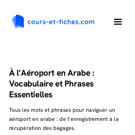
Passer
au
contenu
Toggle
Navigat
Accueil
Primaire
À l’Aéroport en Arabe :
Vocabulaire et Phrases
Collège
Essentielles
Lycée
Tous les mots et phrases pour naviguer un
aéroport en arabe : de l’enregistrement à la
Langues
récupération des bagages.