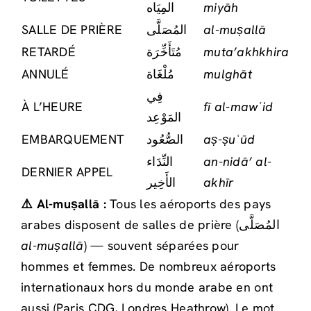
المِيَاه
miyāh
SALLE DE PRIÈRE
المُصَلَّى
al-muṣallā
RETARDÉ
مُتَأَخِّرَة
muta’akhkhira
ANNULÉ
مُلْغَاة
mulghāt
فِي
À L’HEURE
fī al-mawʿid
المَوْعِد
EMBARQUEMENT
الصُّعُود
aṣ-ṣuʿūd
النِّدَاء
an-nidā’ al-
DERNIER APPEL
الأَخِير
akhīr
⚠️ Al-muṣallā :
Tous les aéroports des pays
arabes disposent de salles de prière (المُصَلَّى
al-muṣallā
) — souvent séparées pour
hommes et femmes. De nombreux aéroports
internationaux hors du monde arabe en ont
aussi (Paris CDG, Londres Heathrow). Le mot