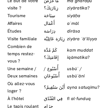
Le but de votre
مَا غَرَضُ
mā gharaḍu
visite ?
زِيَارَتِكَ؟
ziyāratika?
Tourisme
سِيَاحَة
siyāḥa
Affaires
أَعْمَال
aʿmāl
Études
دِرَاسَة
dirāsa
Visite familiale
زِيَارَة عَائِلِيَّة
ziyāra ʿā’iliyya
Combien de
كَمْ مُدَّة
kam muddat
temps restez-
إِقَامَتِكَ؟
iqāmatika?
vous ?
Une semaine /
أُسْبُوع /
usbūʿ /
Deux semaines
أُسْبُوعَانِ
usbūʿāni
Où allez-vous
أَيْنَ سَتُقِيمُ؟
ayna satuqīmu?
loger ?
À l’hôtel
فِي الفُنْدُق
fī al-funduq
Le tapis roulant
حِزَام