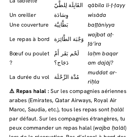
La tablette
القَابِلَة لِلطَّيّ
qābila li-ṭ-ṭayy
Un oreiller
وِسَادَة
wisāda
Une couverture
بَطَّانِيَّة
baṭṭāniyya
wajbat aṭ-
Le repas à bord
وَجْبَة الطَّائِرَة
ṭā’ira
Bœuf ou poulet
لَحْم بَقَر أَمْ
laḥm baqar
?
دَجَاج؟
am dajāj?
muddat ar-
La durée du vol
مُدَّة الرِّحْلَة
riḥla
⚠️ Repas halal :
Sur les compagnies aériennes
arabes (Emirates, Qatar Airways, Royal Air
Maroc, Saudia, etc.), tous les repas sont
ḥalāl
par défaut. Sur les compagnies étrangères, tu
peux commander un repas halal (
wajba ḥalāl
)
lors de la réservation. Pas d’alcool à bord des