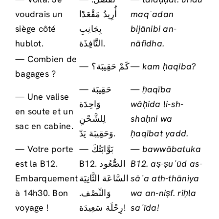
voudrais un
أُرِيدُ مَقْعَدًا
maqʿadan
siège côté
بِجَانِبِ
bijānibi an-
hublot.
النَّافِذَة.
nāfidha.
— Combien de
— كَمْ حَقِيبَة؟
— kam ḥaqība?
bagages ?
— حَقِيبَة
— ḥaqība
— Une valise
وَاحِدَة
wāḥida li-sh-
en soute et un
لِلشَّحْنِ
shaḥni wa
sac en cabine.
وَحَقِيبَة يَدّ.
ḥaqībat yadd.
— Votre porte
— بَوَّابَتُكَ
— bawwābatuka
est la B12.
B12. الصُّعُود
B12. aṣ-ṣuʿūd as-
Embarquement
السَّاعَة الثَّانِيَة
sāʿa ath-thāniya
à 14h30. Bon
وَالنِّصْف.
wa an-niṣf. riḥla
voyage !
رِحْلَة سَعِيدَة!
saʿīda!