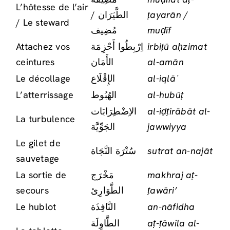
L’hôtesse de l’air
الطَّيَرَان /
ṭayarān /
/ Le steward
مُضِيف
muḍīf
Attachez vos
اِرْبِطُوا أَحْزِمَة
irbiṭū aḥzimat
ceintures
الأَمَان
al-amān
Le décollage
الإِقْلَاع
al-iqlāʿ
L’atterrissage
الهُبُوط
al-hubūṭ
الاِضْطِرَابَات
al-iḍṭirābāt al-
La turbulence
الجَوِّيَّة
jawwiyya
Le gilet de
سُتْرَة النَّجَاة
sutrat an-najāt
sauvetage
La sortie de
مَخْرَج
makhraj aṭ-
secours
الطَّوَارِئ
ṭawāri’
Le hublot
النَّافِذَة
an-nāfidha
الطَّاوِلَة
aṭ-ṭāwila al-