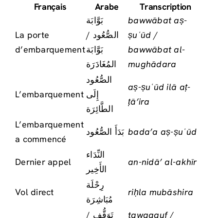
Français
Arabe
Transcription
بَوَّابَة
bawwābat aṣ-
La porte
الصُّعُود /
ṣuʿūd /
d’embarquement
بَوَّابَة
bawwābat al-
المُغَادَرَة
mughādara
الصُّعُود
aṣ-ṣuʿūd ilā aṭ-
L’embarquement
إِلَى
ṭā’ira
الطَّائِرَة
L’embarquement
بَدَأَ الصُّعُود
bada’a aṣ-ṣuʿūd
a commencé
النِّدَاء
Dernier appel
an-nidā’ al-akhīr
الأَخِير
رِحْلَة
Vol direct
riḥla mubāshira
مُبَاشِرَة
تَوَقُّف /
tawaqquf /