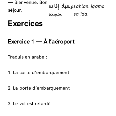
— Bienvenue. Bon
وَسَهْلًا. إِقَامَة
sahlan. iqāma
séjour.
سَعِيدَة.
saʿīda.
Exercices
Exercice 1 — À l’aéroport
Traduis en arabe :
1. La carte d’embarquement
2. La porte d’embarquement
3. Le vol est retardé