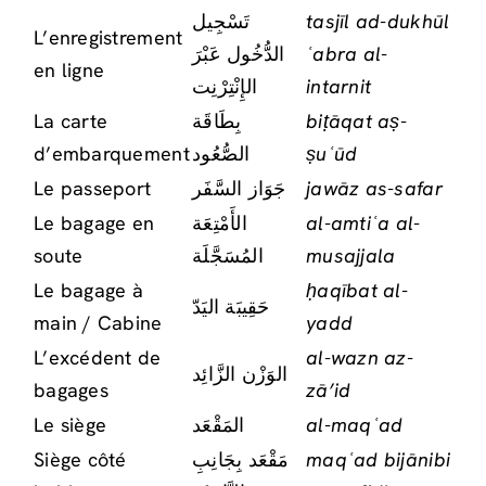
تَسْجِيل
tasjīl ad-dukhūl
L’enregistrement
الدُّخُول عَبْرَ
ʿabra al-
en ligne
الإِنْتِرْنِت
intarnit
La carte
بِطَاقَة
biṭāqat aṣ-
d’embarquement
الصُّعُود
ṣuʿūd
Le passeport
جَوَاز السَّفَر
jawāz as-safar
Le bagage en
الأَمْتِعَة
al-amtiʿa al-
soute
المُسَجَّلَة
musajjala
Le bagage à
ḥaqībat al-
حَقِيبَة اليَدّ
main / Cabine
yadd
L’excédent de
al-wazn az-
الوَزْن الزَّائِد
bagages
zā’id
Le siège
المَقْعَد
al-maqʿad
Siège côté
مَقْعَد بِجَانِبِ
maqʿad bijānibi