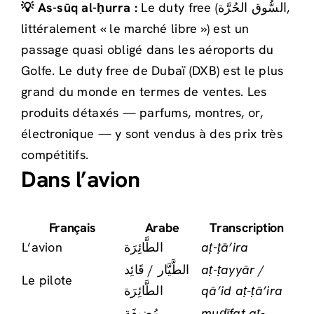
💡 As-sūq al-ḥurra :
Le duty free (السُّوق الحُرَّة,
littéralement « le marché libre ») est un
passage quasi obligé dans les aéroports du
Golfe. Le duty free de Dubaï (DXB) est le plus
grand du monde en termes de ventes. Les
produits détaxés — parfums, montres, or,
électronique — y sont vendus à des prix très
compétitifs.
Dans l’avion
Français
Arabe
Transcription
L’avion
الطَّائِرَة
aṭ-ṭā’ira
الطَّيَّار / قَائِد
aṭ-ṭayyār /
Le pilote
الطَّائِرَة
qā’id aṭ-ṭā’ira
مُضِيفَة
muḍīfat aṭ-