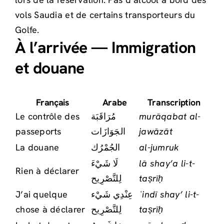
vols Saudia et de certains transporteurs du
Golfe.
À l’arrivée — Immigration
et douane
Français
Arabe
Transcription
Le contrôle des
مُرَاقَبَة
murāqabat al-
passeports
الجَوَازَات
jawāzāt
La douane
الجُمْرُك
al-jumruk
لَا شَيْءَ
lā shay’a li-t-
Rien à déclarer
لِلتَّصْرِيح
taṣrīḥ
J’ai quelque
عِنْدِي شَيْء
ʿindī shay’ li-t-
chose à déclarer
لِلتَّصْرِيح
taṣrīḥ