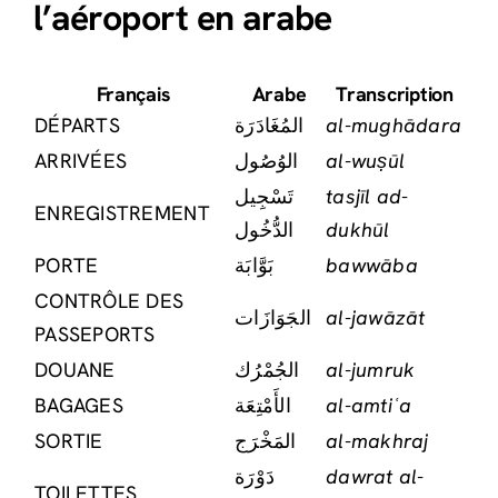
l’aéroport en arabe
Français
Arabe
Transcription
DÉPARTS
المُغَادَرَة
al-mughādara
ARRIVÉES
الوُصُول
al-wuṣūl
تَسْجِيل
tasjīl ad-
ENREGISTREMENT
الدُّخُول
dukhūl
PORTE
بَوَّابَة
bawwāba
CONTRÔLE DES
الجَوَازَات
al-jawāzāt
PASSEPORTS
DOUANE
الجُمْرُك
al-jumruk
BAGAGES
الأَمْتِعَة
al-amtiʿa
SORTIE
المَخْرَج
al-makhraj
دَوْرَة
dawrat al-
TOILETTES