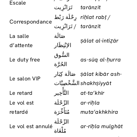
Escale
تَرَانْزِيت
tarānzīt
رِحْلَة رَبْط
riḥlat rabṭ /
Correspondance
/ تَرَانْزِيت
tarānzīt
La salle
صَالَة
ṣālat al-intiẓār
d’attente
الاِنْتِظَار
السُّوق
Le duty free
as-sūq al-ḥurra
الحُرَّة
صَالَة كِبَار
ṣālat kibār ash-
Le salon VIP
الشَّخْصِيَّات
shakhṣiyyāt
Le retard
التَّأْخِير
at-ta’khīr
Le vol est
الرِّحْلَة
ar-riḥla
retardé
مُتَأَخِّرَة
muta’akhkhira
الرِّحْلَة
Le vol est annulé
ar-riḥla mulghāt
مُلْغَاة