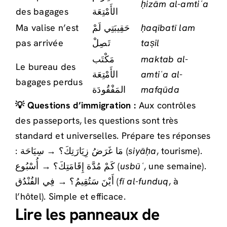
ḥizām al-amtiʿa
des bagages
الأَمْتِعَة
Ma valise n’est
حَقِيبَتِي لَمْ
ḥaqībatī lam
pas arrivée
تَصِلْ
taṣil
مَكْتَب
maktab al-
Le bureau des
الأَمْتِعَة
amtiʿa al-
bagages perdus
المَفْقُودَة
mafqūda
💡 Questions d’immigration :
Aux contrôles
des passeports, les questions sont très
standard et universelles. Prépare tes réponses
: مَا غَرَضُ زِيَارَتِكَ؟ → سِيَاحَة (
siyāḥa
, tourisme).
كَمْ مُدَّة إِقَامَتِكَ؟ → أُسْبُوع (
usbūʿ
, une semaine).
أَيْنَ سَتُقِيمُ؟ → فِي الفُنْدُق (
fī al-funduq
, à
l’hôtel). Simple et efficace.
Lire les panneaux de