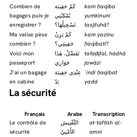
Combien de
كَمْ حَقِيبَة
kam ḥaqība
bagages puis-je
يُمْكِنُنِي
yumkinunī
enregistrer ?
تَسْجِيلُهَا؟
tasjīluhā?
Ma valise pèse
كَمْ يَزِنُ
kam yazinu
combien ?
حَقِيبَتِي؟
ḥaqībatī?
Voici mon
تَفَضَّلْ، هٰذَا
tafaḍḍal, hādhā
passeport
جَوَازِي
jawāzī
J’ai un bagage
عِنْدِي حَقِيبَة
ʿindī ḥaqībat
en cabine
يَدّ
yadd
La sécurité
Français
Arabe
Transcription
Le contrôle de
التَّفْتِيش
at-taftīsh al-
sécurité
الأَمْنِيّ
amnī