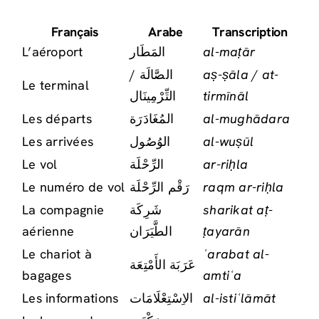
Français
Arabe
Transcription
L’aéroport
المَطَار
al-maṭār
الصَّالَة /
aṣ-ṣāla / at-
Le terminal
التِّرْمِينَال
tirmīnāl
Les départs
المُغَادَرَة
al-mughādara
Les arrivées
الوُصُول
al-wuṣūl
Le vol
الرِّحْلَة
ar-riḥla
Le numéro de vol
رَقْم الرِّحْلَة
raqm ar-riḥla
La compagnie
شَرِكَة
sharikat aṭ-
aérienne
الطَّيَرَان
ṭayarān
Le chariot à
ʿarabat al-
عَرَبَة الأَمْتِعَة
bagages
amtiʿa
Les informations
الاِسْتِعْلَامَات
al-istiʿlāmāt