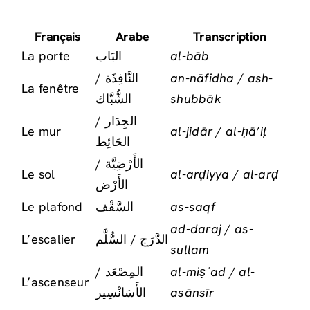
Français
Arabe
Transcription
La porte
البَاب
al-bāb
النَّافِذَة /
an-nāfidha / ash-
La fenêtre
الشُّبَّاك
shubbāk
الجِدَار /
Le mur
al-jidār / al-ḥā’iṭ
الحَائِط
الأَرْضِيَّة /
Le sol
al-arḍiyya / al-arḍ
الأَرْض
Le plafond
السَّقْف
as-saqf
ad-daraj / as-
L’escalier
الدَّرَج / السُّلَّم
sullam
المِصْعَد /
al-miṣʿad / al-
L’ascenseur
الأَسَانْسِير
asānsīr