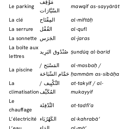
مَوْقِف
Le parking
mawqif as-sayyārāt
السَّيَّارَات
La clé
المِفْتَاح
al-miftāḥ
La serrure
القُفْل
al-qufl
La sonnette
الجَرَس
al-jaras
La boîte aux
صُنْدُوق البَرِيد
ṣundūq al-barīd
lettres
المَسْبَح /
al-masbaḥ /
La piscine
حَمَّام السِّبَاحَة
ḥammām as-sibāḥa
La
التَّكْيِيف /
at-takyīf / al-
climatisation
المُكَيِّف
mukayyif
Le
التَّدْفِئَة
at-tadfi’a
chauffage
L’électricité
الكَهْرُبَاء
al-kahrabā’
L’eau
المَاء
al-mā’