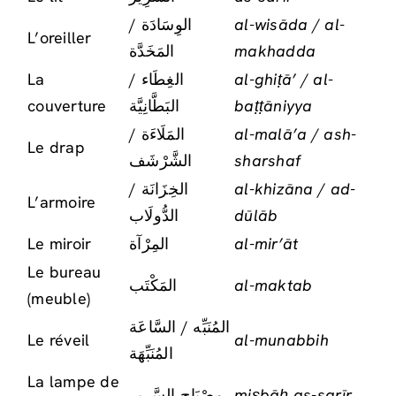
الوِسَادَة /
al-wisāda / al-
L’oreiller
المَخَدَّة
makhadda
La
الغِطَاء /
al-ghiṭā’ / al-
couverture
البَطَّانِيَّة
baṭṭāniyya
المَلَاءَة /
al-malā’a / ash-
Le drap
الشَّرْشَف
sharshaf
الخِزَانَة /
al-khizāna / ad-
L’armoire
الدُّولَاب
dūlāb
Le miroir
المِرْآة
al-mir’āt
Le bureau
المَكْتَب
al-maktab
(meuble)
المُنَبِّه / السَّاعَة
Le réveil
al-munabbih
المُنَبِّهَة
La lampe de
مِصْبَاح السَّرِير
miṣbāḥ as-sarīr