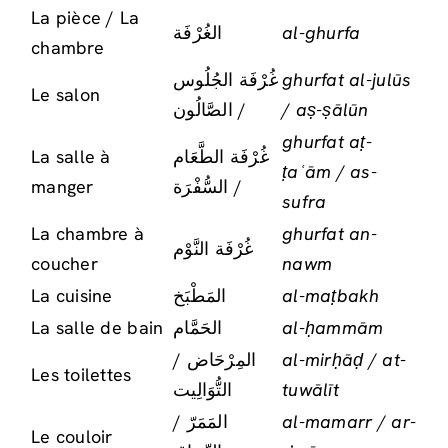
La pièce / La
الغُرْفَة
al-ghurfa
chambre
غُرْفَة الجُلُوس
ghurfat al-julūs
Le salon
/ الصَّالُون
/ aṣ-ṣālūn
ghurfat aṭ-
La salle à
غُرْفَة الطَّعَام
ṭaʿām / as-
manger
/ السُّفْرَة
sufra
La chambre à
ghurfat an-
غُرْفَة النَّوْم
coucher
nawm
La cuisine
المَطْبَخ
al-maṭbakh
La salle de bain
الحَمَّام
al-ḥammām
المِرْحَاض /
al-mirḥāḍ / at-
Les toilettes
التُّوَالِيت
tuwālīt
المَمَرّ /
al-mamarr / ar-
Le couloir