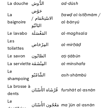
La douche
الدُّوش
ad-dūsh
حَوْض
La
ḥawḍ al-istiḥmām /
الاسْتِحْمَام /
baignoire
al-bānyū
البَانْيُو
Le lavabo
المَغْسَلَة
al-maghsala
Les
المِرْحَاض
al-mirḥāḍ
toilettes
Le savon
الصَّابُون
aṣ-ṣābūn
La serviette
المِنْشَفَة
al-minshafa
Le
الشَّامْبُو
ash-shāmbū
shampoing
La brosse à
فُرْشَاة الأَسْنَان
furshāt al-asnān
dents
Le
مَعْجُون الأَسْنَان
maʿjūn al-asnān