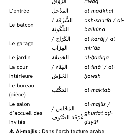
الرِّوَاق
riwāq
L’entrée
المَدْخَل
al-madkhal
الشُّرْفَة /
ash-shurfa / al-
Le balcon
البَلْكُونَة
balkūna
الكَرَاج /
al-karāj / al-
Le garage
المِرْآب
mir’āb
Le jardin
الحَدِيقَة
al-ḥadīqa
La cour
الفِنَاء /
al-fināʾ / al-
intérieure
الحَوْش
ḥawsh
Le bureau
المَكْتَب
al-maktab
(pièce)
Le salon
al-majlis /
المَجْلِس /
d’accueil des
ghurfat aḍ-
غُرْفَة الضُّيُوف
invités
ḍuyūf
⚠️ Al-majlis :
Dans l’architecture arabe