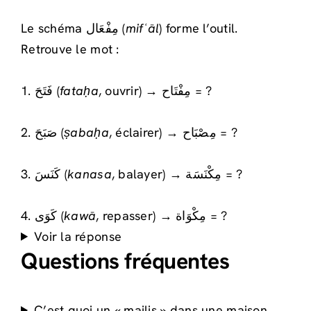
Le schéma مِفْعَال (
mifʿāl
) forme l’outil.
Retrouve le mot :
1. فَتَحَ (
fataḥa
, ouvrir) → مِفْتَاح = ?
2. صَبَحَ (
ṣabaḥa
, éclairer) → مِصْبَاح = ?
3. كَنَسَ (
kanasa
, balayer) → مِكْنَسَة = ?
4. كَوَى (
kawā
, repasser) → مِكْوَاة = ?
Voir la réponse
Questions fréquentes
C’est quoi un « majlis » dans une maison