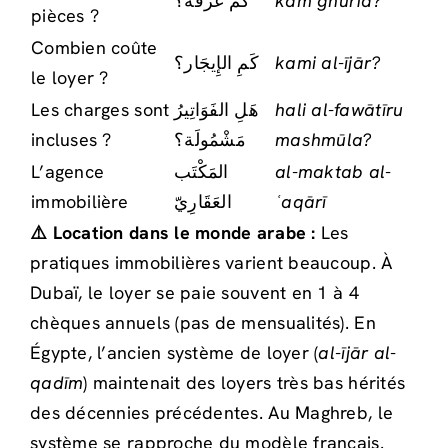
كَمْ غُرْفَة؟
kam ghurfa?
pièces ?
Combien coûte
كَمِ الإِيجَار؟
kami al-ījār?
le loyer ?
Les charges sont
هَلِ الفَوَاتِيرُ
hali al-fawātīru
incluses ?
مَشْمُولَة؟
mashmūla?
L’agence
المَكْتَب
al-maktab al-
immobilière
العَقَارِيّ
ʿaqārī
⚠️ Location dans le monde arabe :
Les
pratiques immobilières varient beaucoup. À
Dubaï, le loyer se paie souvent en 1 à 4
chèques annuels (pas de mensualités). En
Égypte, l’ancien système de loyer (
al-ījār al-
qadīm
) maintenait des loyers très bas hérités
des décennies précédentes. Au Maghreb, le
système se rapproche du modèle français.