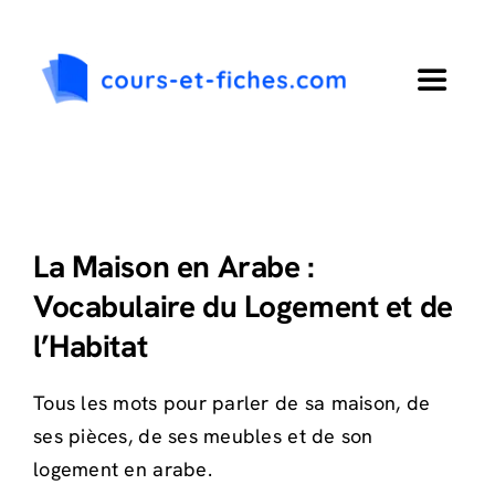
Passer
au
contenu
Toggle
Navigat
Accueil
Primaire
La Maison en Arabe :
Vocabulaire du Logement et de
Collège
l’Habitat
Lycée
Tous les mots pour parler de sa maison, de
ses pièces, de ses meubles et de son
Langues
logement en arabe.