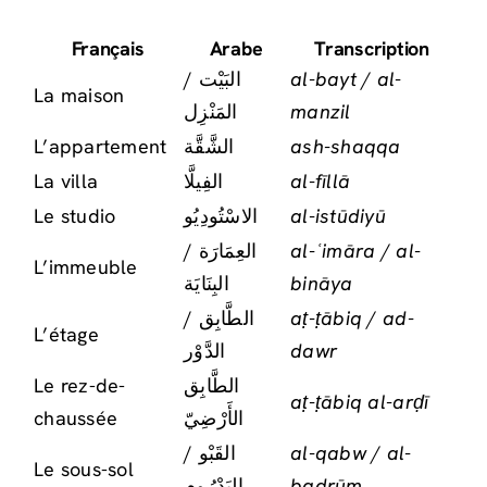
Français
Arabe
Transcription
البَيْت /
al-bayt / al-
La maison
المَنْزِل
manzil
L’appartement
الشَّقَّة
ash-shaqqa
La villa
الفِيلَّا
al-fīllā
Le studio
الاسْتُودِيُو
al-istūdiyū
العِمَارَة /
al-ʿimāra / al-
L’immeuble
البِنَايَة
bināya
الطَّابِق /
aṭ-ṭābiq / ad-
L’étage
الدَّوْر
dawr
Le rez-de-
الطَّابِق
aṭ-ṭābiq al-arḍī
chaussée
الأَرْضِيّ
القَبْو /
al-qabw / al-
Le sous-sol
البَدْرُوم
badrūm