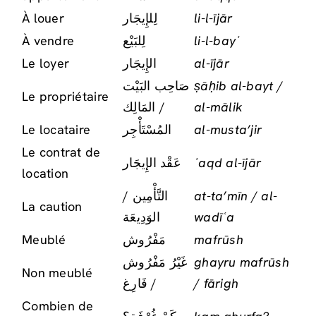
À louer
لِلإِيجَار
li-l-ījār
À vendre
لِلبَيْع
li-l-bayʿ
Le loyer
الإِيجَار
al-ījār
صَاحِب البَيْت
ṣāḥib al-bayt /
Le propriétaire
/ المَالِك
al-mālik
Le locataire
المُسْتَأْجِر
al-musta’jir
Le contrat de
عَقْد الإِيجَار
ʿaqd al-ījār
location
التَّأْمِين /
at-ta’mīn / al-
La caution
الوَدِيعَة
wadīʿa
Meublé
مَفْرُوش
mafrūsh
غَيْرُ مَفْرُوش
ghayru mafrūsh
Non meublé
/ فَارِغ
/ fārigh
Combien de