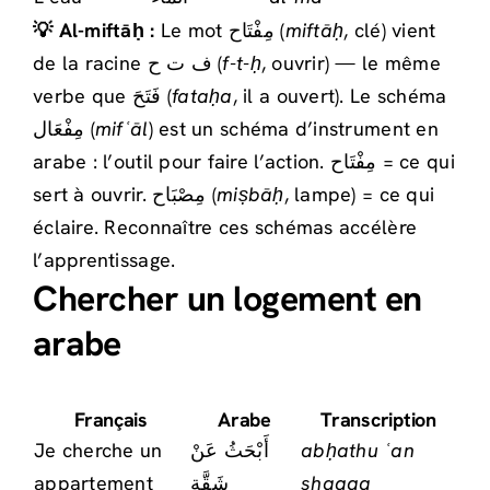
💡 Al-miftāḥ :
Le mot مِفْتَاح (
miftāḥ
, clé) vient
de la racine ف ت ح (
f-t-ḥ
, ouvrir) — le même
verbe que فَتَحَ (
fataḥa
, il a ouvert). Le schéma
مِفْعَال (
mifʿāl
) est un schéma d’instrument en
arabe : l’outil pour faire l’action. مِفْتَاح = ce qui
sert à ouvrir. مِصْبَاح (
miṣbāḥ
, lampe) = ce qui
éclaire. Reconnaître ces schémas accélère
l’apprentissage.
Chercher un logement en
arabe
Français
Arabe
Transcription
Je cherche un
أَبْحَثُ عَنْ
abḥathu ʿan
appartement
شَقَّة
shaqqa