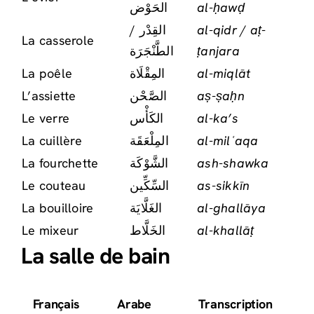
الحَوْض
al-ḥawḍ
القِدْر /
al-qidr / aṭ-
La casserole
الطَّنْجَرَة
ṭanjara
La poêle
المِقْلَاة
al-miqlāt
L’assiette
الصَّحْن
aṣ-ṣaḥn
Le verre
الكَأْس
al-ka’s
La cuillère
المِلْعَقَة
al-milʿaqa
La fourchette
الشَّوْكَة
ash-shawka
Le couteau
السِّكِّين
as-sikkīn
La bouilloire
الغَلَّايَة
al-ghallāya
Le mixeur
الخَلَّاط
al-khallāṭ
La salle de bain
Français
Arabe
Transcription