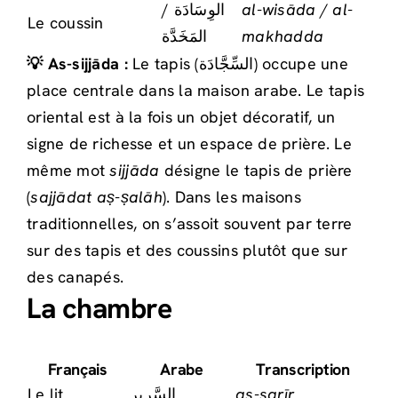
الوِسَادَة /
al-wisāda / al-
Le coussin
المَخَدَّة
makhadda
💡 As-sijjāda :
Le tapis (السِّجَّادَة) occupe une
place centrale dans la maison arabe. Le tapis
oriental est à la fois un objet décoratif, un
signe de richesse et un espace de prière. Le
même mot
sijjāda
désigne le tapis de prière
(
sajjādat aṣ-ṣalāh
). Dans les maisons
traditionnelles, on s’assoit souvent par terre
sur des tapis et des coussins plutôt que sur
des canapés.
La chambre
Français
Arabe
Transcription
Le lit
السَّرِير
as-sarīr