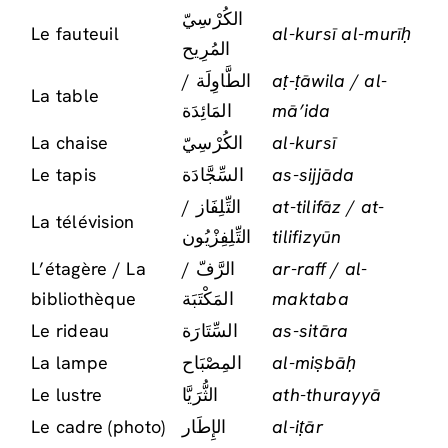
الكُرْسِيّ
Le fauteuil
al-kursī al-murīḥ
المُرِيح
الطَّاوِلَة /
aṭ-ṭāwila / al-
La table
المَائِدَة
mā’ida
La chaise
الكُرْسِيّ
al-kursī
Le tapis
السِّجَّادَة
as-sijjāda
التِّلِفَاز /
at-tilifāz / at-
La télévision
التِّلِفِزْيُون
tilifizyūn
L’étagère / La
الرَّفّ /
ar-raff / al-
bibliothèque
المَكْتَبَة
maktaba
Le rideau
السِّتَارَة
as-sitāra
La lampe
المِصْبَاح
al-miṣbāḥ
Le lustre
الثُّرَيَّا
ath-thurayyā
Le cadre (photo)
الإِطَار
al-iṭār