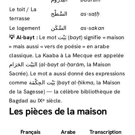
Le toit / La
السَّطْح
as-saṭḥ
terrasse
Le logement
السَّكَن
as-sakan
💡 Al-bayt :
Le mot بَيْت (
bayt
) signifie « maison
» mais aussi « vers de poésie » en arabe
classique. La Kaaba à La Mecque est appelée
البَيْت الحَرَام (
al-bayt al-ḥarām
, la Maison
Sacrée). Le mot a aussi donné des expressions
comme بَيْت الحِكْمَة (
bayt al-ḥikma
, la Maison
de la Sagesse) — la célèbre bibliothèque de
Bagdad au IXᵉ siècle.
Les pièces de la maison
Français
Arabe
Transcription