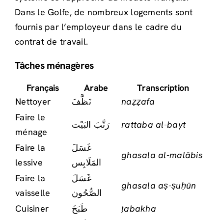
Dans le Golfe, de nombreux logements sont
fournis par l’employeur dans le cadre du
contrat de travail.
Tâches ménagères
Français
Arabe
Transcription
Nettoyer
نَظَّفَ
naẓẓafa
Faire le
رَتَّبَ البَيْت
rattaba al-bayt
ménage
Faire la
غَسَلَ
ghasala al-malābis
lessive
المَلَابِس
Faire la
غَسَلَ
ghasala aṣ-ṣuḥūn
vaisselle
الصُّحُون
Cuisiner
طَبَخَ
ṭabakha