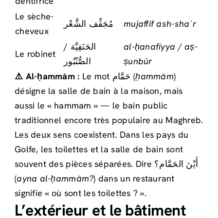
dentifrice
Le sèche-
مُجَفِّف الشَّعْر
mujaffif ash-shaʿr
cheveux
الحَنَفِيَّة /
al-ḥanafiyya / aṣ-
Le robinet
الصُّنْبُور
ṣunbūr
⚠️ Al-ḥammām :
Le mot حَمَّام (
ḥammām
)
désigne la salle de bain à la maison, mais
aussi le « hammam » — le bain public
traditionnel encore très populaire au Maghreb.
Les deux sens coexistent. Dans les pays du
Golfe, les toilettes et la salle de bain sont
souvent des pièces séparées. Dire أَيْنَ الحَمَّام؟
(
ayna al-ḥammām?
) dans un restaurant
signifie « où sont les toilettes ? ».
L’extérieur et le bâtiment