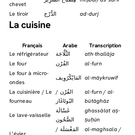
chevet
Le tiroir
الدُّرْج
ad-durj
La cuisine
Français
Arabe
Transcription
Le réfrigérateur
الثَّلَّاجَة
ath-thallāja
Le four
الفُرْن
al-furn
Le four à micro-
المَايْكْرُوِيف
al-māykruwīf
ondes
La cuisinière / Le
الفُرْن /
al-furn / al-
fourneau
البُوتَاغَاز
būtāghāz
غَسَّالَة
ghassālat aṣ-
Le lave-vaisselle
الصُّحُون
ṣuḥūn
المَغْسَلَة /
al-maghsala /
L’évier