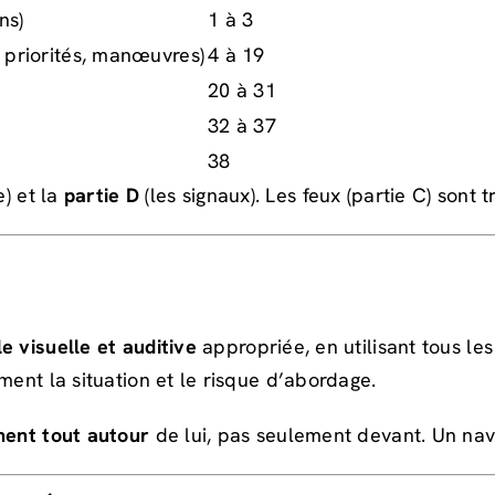
ns)
1 à 3
, priorités, manœuvres)
4 à 19
20 à 31
32 à 37
38
e) et la
partie D
(les signaux). Les feux (partie C) sont 
le visuelle et auditive
appropriée, en utilisant tous les
ment la situation et le risque d’abordage.
ment tout autour
de lui, pas seulement devant. Un navi