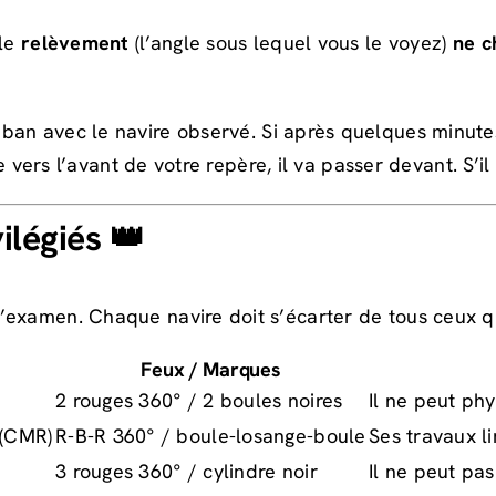
 le
relèvement
(l’angle sous lequel vous le voyez)
ne c
ban avec le navire observé. Si après quelques minutes
e vers l’avant de votre repère, il va passer devant. S’il
ilégiés 👑
’examen. Chaque navire doit s’écarter de tous ceux qui
Feux / Marques
2 rouges 360° / 2 boules noires
Il ne peut p
(CMR)
R-B-R 360° / boule-losange-boule
Ses travaux l
3 rouges 360° / cylindre noir
Il ne peut pa