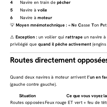
4
Navire en train de
pêcher
5
Navire à
voile
6
Navire à
moteur
💡
Moyen mnémotechnique :
«
N
e
C
asse
T
on
P
et
⚠️
Exception :
un voilier qui
rattrape
un navire à 
privilégié que
quand il pêche activement
(engins 
Routes directement opposées
Quand deux navires à moteur arrivent
l’un en fa
(gauche contre gauche).
Situation
Ce que vous voyez la
Routes opposées
Feux rouge ET vert + feu de tê