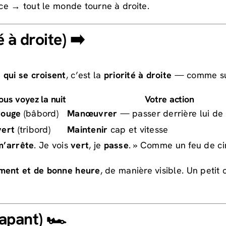
ace → tout le monde tourne à droite.
 à droite) ➡️
 qui se croisent
, c’est la
priorité à droite
— comme sur
us voyez la nuit
Votre action
rouge
(bâbord)
Manœuvrer
— passer derrière lui de
vert
(tribord)
Maintenir
cap et vitesse
m’arrête
. Je vois
vert
, je
passe
. » Comme un feu de cir
ment et de bonne heure
, de manière visible. Un peti
apant) 🏎️