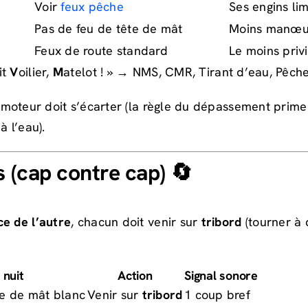
Voir
feux pêche
Ses engins li
Pas de feu de tête de mât
Moins manœu
Feux de route standard
Le moins privi
it
V
oilier,
M
atelot ! » → NMS, CMR, Tirant d’eau, Pêche
moteur doit s’écarter (la règle du dépassement prime s
à l’eau).
 (cap contre cap) 🔄
ce de l’autre
, chacun doit venir sur
tribord
(tourner à 
 nuit
Action
Signal sonore
te de mât blanc
Venir sur
tribord
1 coup bref