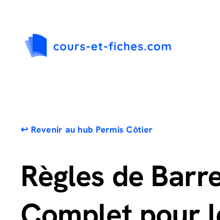
Passer
au
contenu
↩️ Revenir au hub Permis Côtier
Règles de Barre
Complet pour l