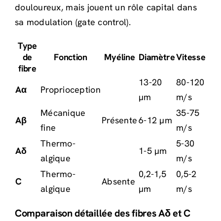
douloureux, mais jouent un rôle capital dans
sa modulation (gate control).
Type
de
Fonction
Myéline
Diamètre
Vitesse
fibre
13-20
80-120
Aα
Proprioception
µm
m/s
Mécanique
35-75
Aβ
Présente
6-12 µm
fine
m/s
Thermo-
5-30
Aδ
1-5 µm
algique
m/s
Thermo-
0,2-1,5
0,5-2
C
Absente
algique
µm
m/s
Comparaison détaillée des fibres Aδ et C