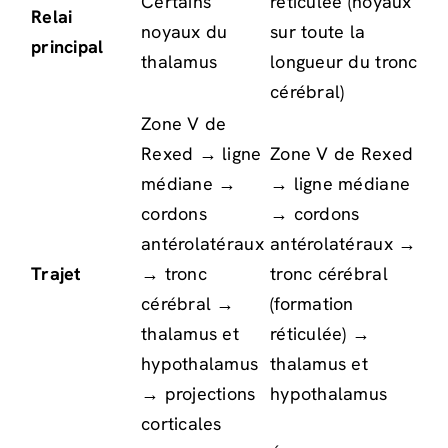
Certains
réticulée (noyaux
Relai
noyaux du
sur toute la
principal
thalamus
longueur du tronc
cérébral)
Zone V de
Rexed → ligne
Zone V de Rexed
médiane →
→ ligne médiane
cordons
→ cordons
antérolatéraux
antérolatéraux →
Trajet
→ tronc
tronc cérébral
cérébral →
(formation
thalamus et
réticulée) →
hypothalamus
thalamus et
→ projections
hypothalamus
corticales