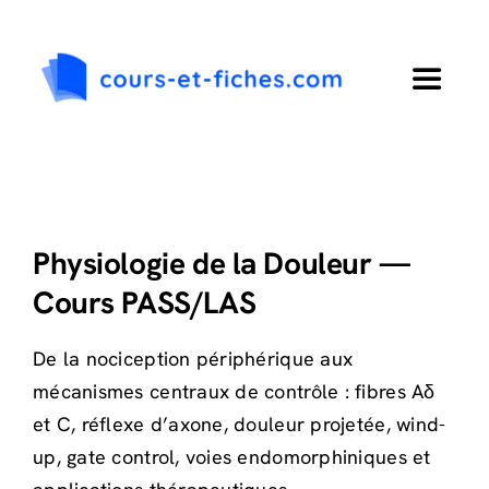
Passer
au
contenu
Toggle
Navigat
Accueil
Primaire
Physiologie de la Douleur —
Cours PASS/LAS
Collège
De la nociception périphérique aux
Lycée
mécanismes centraux de contrôle : fibres Aδ
et C, réflexe d’axone, douleur projetée, wind-
Langues
up, gate control, voies endomorphiniques et