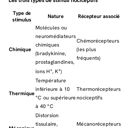
Les trois types de stimuli nociceptifs
Type de
Nature
Récepteur associé
stimulus
Molécules ou
neuromédiateurs
Chémorécepteurs
chimiques
Chimique
(les plus
(bradykinine,
fréquents)
prostaglandines,
+
+
ions H
, K
)
Température
inférieure à 10
Thermorécepteurs
Thermique
°C ou supérieure
nociceptifs
à 40 °C
Distorsion
tissulaire,
Mécanorécepteurs