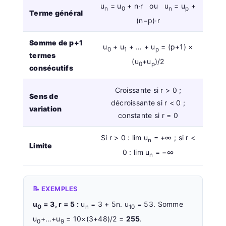
u
= u
+ n·r ou u
= u
+
n
0
n
p
Terme général
(n−p)·r
Somme de p+1
u
+ u
+ … + u
= (p+1) ×
0
1
p
termes
(u
+u
)/2
0
p
consécutifs
Croissante si r > 0 ;
Sens de
décroissante si r < 0 ;
variation
constante si r = 0
Si r > 0 : lim u
= +∞ ; si r <
n
Limite
0 : lim u
= −∞
n
📝 EXEMPLES
u
= 3, r = 5 :
u
= 3 + 5n. u
= 53. Somme
0
n
10
u
+…+u
= 10×(3+48)/2 =
255
.
0
9