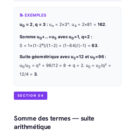
📝 EXEMPLES
u
= 2, q = 3 :
u
= 2×3ⁿ. u
= 2×81 =
162
.
0
n
4
Somme u
+…+u
avec u
=1, q=2 :
0
5
0
S = 1×(1−2⁶)/(1−2) = (1−64)/(−1) =
63
.
Suite géométrique avec u
=12 et u
=96 :
2
5
u
/u
= q³ = 96/12 = 8 → q = 2. u
= u
/q² =
5
2
0
2
12/4 =
3
.
SECTION 04
Somme des termes — suite
arithmétique