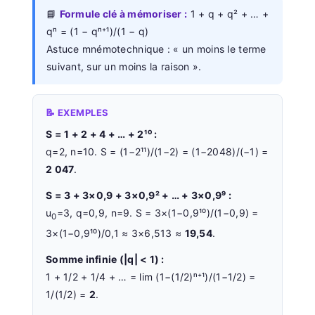
📘
Formule clé à mémoriser :
1 + q + q² + … +
qⁿ = (1 − qⁿ⁺¹)/(1 − q)
Astuce mnémotechnique : « un moins le terme
suivant, sur un moins la raison ».
📝 EXEMPLES
S = 1 + 2 + 4 + … + 2¹⁰ :
q=2, n=10. S = (1−2¹¹)/(1−2) = (1−2048)/(−1) =
2 047
.
S = 3 + 3×0,9 + 3×0,9² + … + 3×0,9⁹ :
u
=3, q=0,9, n=9. S = 3×(1−0,9¹⁰)/(1−0,9) =
0
3×(1−0,9¹⁰)/0,1 ≈ 3×6,513 ≈
19,54
.
Somme infinie (|q| < 1) :
1 + 1/2 + 1/4 + … = lim (1−(1/2)ⁿ⁺¹)/(1−1/2) =
1/(1/2) =
2
.