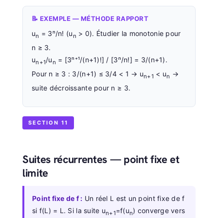
📝 EXEMPLE — MÉTHODE RAPPORT
u
= 3ⁿ/n! (u
> 0). Étudier la monotonie pour
n
n
n ≥ 3.
u
/u
= [3ⁿ⁺¹/(n+1)!] / [3ⁿ/n!] = 3/(n+1).
n+1
n
Pour n ≥ 3 : 3/(n+1) ≤ 3/4 < 1 → u
< u
→
n+1
n
suite décroissante pour n ≥ 3.
SECTION 11
Suites récurrentes — point fixe et
limite
Point fixe de f :
Un réel L est un point fixe de f
si f(L) = L. Si la suite u
=f(u
) converge vers
n+1
n