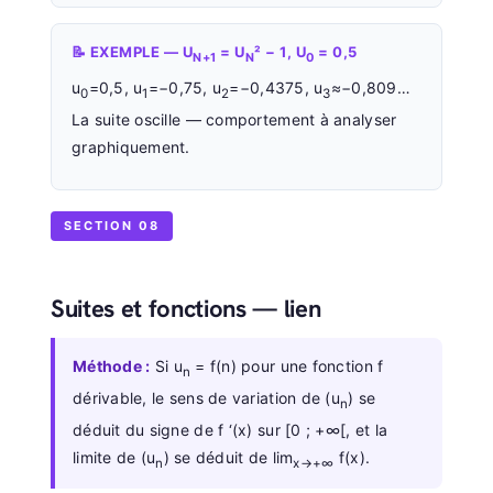
📝 EXEMPLE — U
= U
² − 1, U
= 0,5
N+1
N
0
u
=0,5, u
=−0,75, u
=−0,4375, u
≈−0,809…
0
1
2
3
La suite oscille — comportement à analyser
graphiquement.
SECTION 08
Suites et fonctions — lien
Méthode :
Si u
= f(n) pour une fonction f
n
dérivable, le sens de variation de (u
) se
n
déduit du signe de f ‘(x) sur [0 ; +∞[, et la
limite de (u
) se déduit de lim
f(x).
n
x→+∞