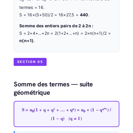
0
n
termes = 16.
S = 16×(5+50)/2 = 16×27,5 =
440
.
Somme des entiers pairs de 2 à 2n :
S = 2+4+…+2n = 2(1+2+…+n) = 2×n(n+1)/2 =
n(n+1)
.
SECTION 05
Somme des termes — suite
géométrique
S = u
(1 + q + q² + … + qⁿ) = u
× (1 − qⁿ⁺¹) /
0
0
(1 − q) (q ≠ 1)