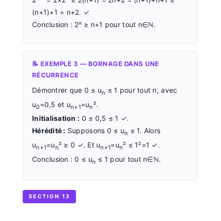
(n+1)+1 = n+2. ✓
Conclusion : 2ⁿ ≥ n+1 pour tout n∈ℕ.
📝 EXEMPLE 3 — BORNAGE DANS UNE
RÉCURRENCE
Démontrer que 0 ≤ u
≤ 1 pour tout n, avec
n
u
=0,5 et u
=u
².
0
n+1
n
Initialisation :
0 ≤ 0,5 ≤ 1 ✓.
Hérédité :
Supposons 0 ≤ u
≤ 1. Alors
n
u
=u
² ≥ 0 ✓. Et u
=u
² ≤ 1²=1 ✓.
n+1
n
n+1
n
Conclusion : 0 ≤ u
≤ 1 pour tout n∈ℕ.
n
SECTION 13