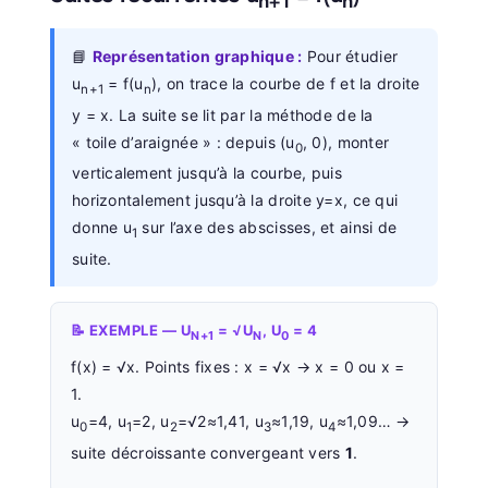
n+1
n
📘
Représentation graphique :
Pour étudier
u
= f(u
), on trace la courbe de f et la droite
n+1
n
y = x. La suite se lit par la méthode de la
« toile d’araignée » : depuis (u
, 0), monter
0
verticalement jusqu’à la courbe, puis
horizontalement jusqu’à la droite y=x, ce qui
donne u
sur l’axe des abscisses, et ainsi de
1
suite.
📝 EXEMPLE — U
= √U
, U
= 4
N+1
N
0
f(x) = √x. Points fixes : x = √x → x = 0 ou x =
1.
u
=4, u
=2, u
=√2≈1,41, u
≈1,19, u
≈1,09… →
0
1
2
3
4
suite décroissante convergeant vers
1
.