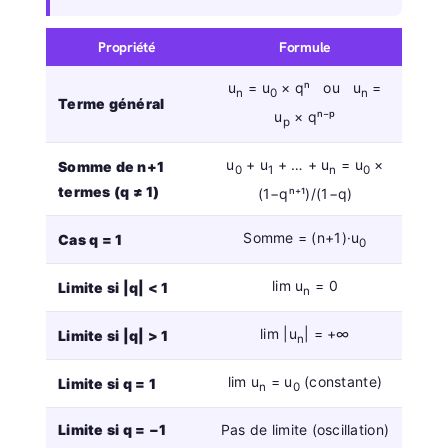
Propriété
Formule
u
= u
× qⁿ ou u
=
n
0
n
Terme général
u
× qⁿ⁻ᵖ
p
u
+ u
+ … + u
= u
×
Somme de n+1
0
1
n
0
termes (q ≠ 1)
(1−qⁿ⁺¹)/(1−q)
Somme = (n+1)·u
Cas q = 1
0
lim u
= 0
Limite si |q| < 1
n
lim |u
| = +∞
Limite si |q| > 1
n
lim u
= u
(constante)
Limite si q = 1
n
0
Limite si q = −1
Pas de limite (oscillation)