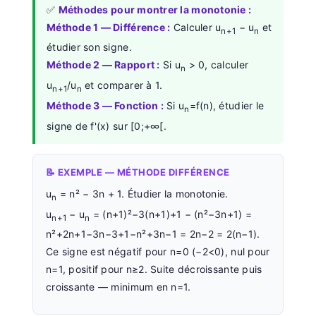
✅
Méthodes pour montrer la monotonie :
Méthode 1 — Différence :
Calculer u
− u
et
n+1
n
étudier son signe.
Méthode 2 — Rapport :
Si u
> 0, calculer
n
u
/u
et comparer à 1.
n+1
n
Méthode 3 — Fonction :
Si u
=f(n), étudier le
n
signe de f'(x) sur [0;+∞[.
📝 EXEMPLE — MÉTHODE DIFFÉRENCE
u
= n² − 3n + 1. Étudier la monotonie.
n
u
− u
= (n+1)²−3(n+1)+1 − (n²−3n+1) =
n+1
n
n²+2n+1−3n−3+1−n²+3n−1 = 2n−2 = 2(n−1).
Ce signe est négatif pour n=0 (−2<0), nul pour
n=1, positif pour n≥2. Suite décroissante puis
croissante — minimum en n=1.