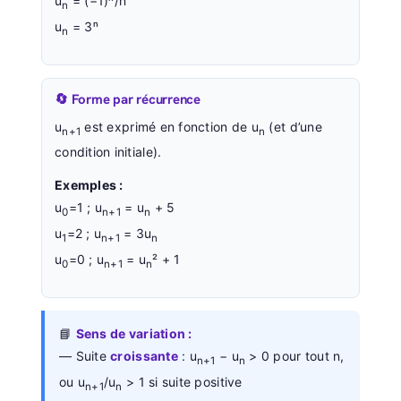
u
= (−1)ⁿ/n
n
u
= 3ⁿ
n
🔄 Forme par récurrence
u
est exprimé en fonction de u
(et d’une
n+1
n
condition initiale).
Exemples :
u
=1 ; u
= u
+ 5
0
n+1
n
u
=2 ; u
= 3u
1
n+1
n
u
=0 ; u
= u
² + 1
0
n+1
n
📘
Sens de variation :
— Suite
croissante
: u
− u
> 0 pour tout n,
n+1
n
ou u
/u
> 1 si suite positive
n+1
n