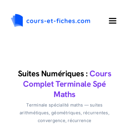
Passer
au
contenu
Toggle
Navigat
Accueil
Primaire
Suites Numériques :
Cours
Collège
Complet Terminale Spé
Maths
Lycée
Terminale spécialité maths — suites
arithmétiques, géométriques, récurrentes,
Langues
convergence, récurrence