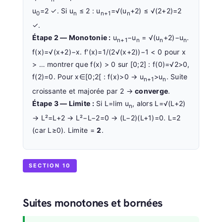
u
=2 ✓. Si u
≤ 2 : u
=√(u
+2) ≤ √(2+2)=2
0
n
n+1
n
✓.
Étape 2 — Monotonie :
u
−u
= √(u
+2)−u
.
n+1
n
n
n
f(x)=√(x+2)−x. f'(x)=1/(2√(x+2))−1 < 0 pour x
> … montrer que f(x) > 0 sur [0;2] : f(0)=√2>0,
f(2)=0. Pour x∈[0;2[ : f(x)>0 → u
>u
. Suite
n+1
n
croissante et majorée par 2 →
converge
.
Étape 3 — Limite :
Si L=lim u
, alors L=√(L+2)
n
→ L²=L+2 → L²−L−2=0 → (L−2)(L+1)=0. L=2
(car L≥0). Limite =
2
.
SECTION 10
Suites monotones et bornées