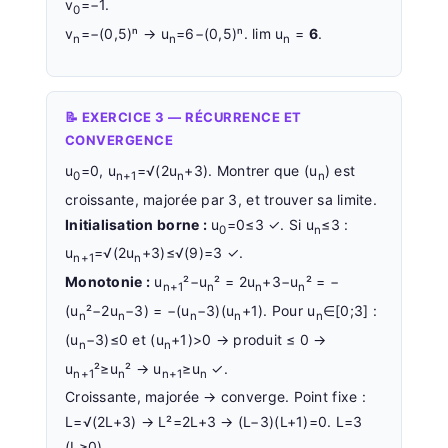
v
=−1.
0
v
=−(0,5)ⁿ → u
=6−(0,5)ⁿ. lim u
=
6
.
n
n
n
📝 EXERCICE 3 — RÉCURRENCE ET
CONVERGENCE
u
=0, u
=√(2u
+3). Montrer que (u
) est
0
n+1
n
n
croissante, majorée par 3, et trouver sa limite.
Initialisation borne :
u
=0≤3 ✓. Si u
≤3 :
0
n
u
=√(2u
+3)≤√(9)=3 ✓.
n+1
n
Monotonie :
u
²−u
² = 2u
+3−u
² = −
n+1
n
n
n
(u
²−2u
−3) = −(u
−3)(u
+1). Pour u
∈[0;3] :
n
n
n
n
n
(u
−3)≤0 et (u
+1)>0 → produit ≤ 0 →
n
n
u
²≥u
² → u
≥u
✓.
n+1
n
n+1
n
Croissante, majorée → converge. Point fixe :
L=√(2L+3) → L²=2L+3 → (L−3)(L+1)=0. L=3
(L≥0).