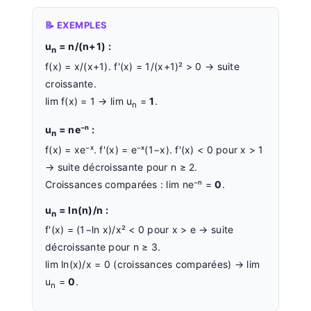
📝 EXEMPLES
u
= n/(n+1) :
n
f(x) = x/(x+1). f'(x) = 1/(x+1)² > 0 → suite
croissante.
lim f(x) = 1 → lim u
=
1
.
n
u
= ne⁻ⁿ :
n
f(x) = xe⁻ˣ. f'(x) = e⁻ˣ(1−x). f'(x) < 0 pour x > 1
→ suite décroissante pour n ≥ 2.
Croissances comparées : lim ne⁻ⁿ =
0
.
u
= ln(n)/n :
n
f'(x) = (1−ln x)/x² < 0 pour x > e → suite
décroissante pour n ≥ 3.
lim ln(x)/x = 0 (croissances comparées) → lim
u
=
0
.
n