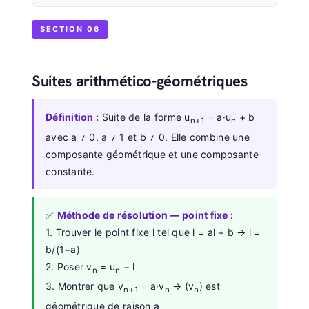
SECTION 06
Suites arithmético-géométriques
Définition :
Suite de la forme u
= a·u
+ b
n+1
n
avec a ≠ 0, a ≠ 1 et b ≠ 0. Elle combine une
composante géométrique et une composante
constante.
✅
Méthode de résolution — point fixe :
1. Trouver le point fixe l tel que l = al + b → l =
b/(1−a)
2. Poser v
= u
− l
n
n
3. Montrer que v
= a·v
→ (v
) est
n+1
n
n
géométrique de raison a