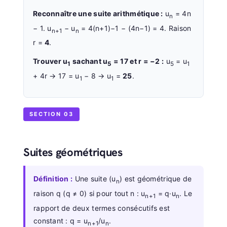
Reconnaître une suite arithmétique :
u
= 4n
n
− 1. u
− u
= 4(n+1)−1 − (4n−1) = 4. Raison
n+1
n
r =
4
.
Trouver u
sachant u
= 17 et r = −2 :
u
= u
1
5
5
1
+ 4r → 17 = u
− 8 → u
=
25
.
1
1
SECTION 03
Suites géométriques
Définition :
Une suite (u
) est géométrique de
n
raison q (q ≠ 0) si pour tout n : u
= q·u
. Le
n+1
n
rapport de deux termes consécutifs est
constant : q = u
/u
.
n+1
n