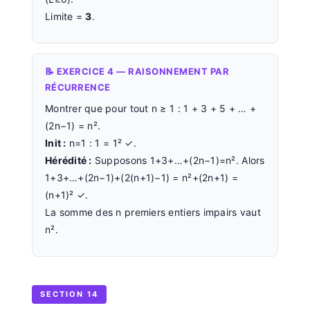
Limite =
3
.
📝 EXERCICE 4 — RAISONNEMENT PAR
RÉCURRENCE
Montrer que pour tout n ≥ 1 : 1 + 3 + 5 + … +
(2n−1) = n².
Init :
n=1 : 1 = 1² ✓.
Hérédité :
Supposons 1+3+…+(2n−1)=n². Alors
1+3+…+(2n−1)+(2(n+1)−1) = n²+(2n+1) =
(n+1)² ✓.
La somme des n premiers entiers impairs vaut
n².
SECTION 14