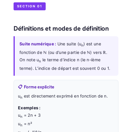
SECTION 01
Définitions et modes de définition
Suite numérique :
Une suite (u
) est une
n
fonction de ℕ (ou d’une partie de ℕ) vers ℝ.
On note u
le terme d’indice n (le n-ième
n
terme). L’indice de départ est souvent 0 ou 1.
📋 Forme explicite
u
est directement exprimé en fonction de n.
n
Exemples :
u
= 2n + 3
n
u
= n²
n