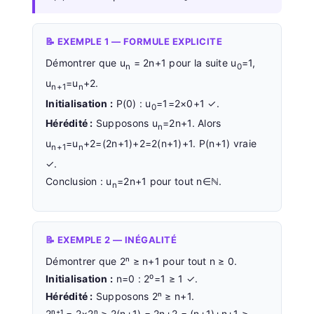
📝 EXEMPLE 1 — FORMULE EXPLICITE
Démontrer que u
= 2n+1 pour la suite u
=1,
n
0
u
=u
+2.
n+1
n
Initialisation :
P(0) : u
=1=2×0+1 ✓.
0
Hérédité :
Supposons u
=2n+1. Alors
n
u
=u
+2=(2n+1)+2=2(n+1)+1. P(n+1) vraie
n+1
n
✓.
Conclusion : u
=2n+1 pour tout n∈ℕ.
n
📝 EXEMPLE 2 — INÉGALITÉ
Démontrer que 2ⁿ ≥ n+1 pour tout n ≥ 0.
Initialisation :
n=0 : 2⁰=1 ≥ 1 ✓.
Hérédité :
Supposons 2ⁿ ≥ n+1.
2ⁿ⁺¹ = 2×2ⁿ ≥ 2(n+1) = 2n+2 = (n+1)+n+1 ≥