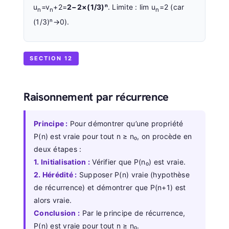
u
=v
+2=
2−2×(1/3)ⁿ
. Limite : lim u
=2 (car
n
n
n
(1/3)ⁿ→0).
SECTION 12
Raisonnement par récurrence
Principe :
Pour démontrer qu’une propriété
P(n) est vraie pour tout n ≥ n₀, on procède en
deux étapes :
1. Initialisation :
Vérifier que P(n₀) est vraie.
2. Hérédité :
Supposer P(n) vraie (hypothèse
de récurrence) et démontrer que P(n+1) est
alors vraie.
Conclusion :
Par le principe de récurrence,
P(n) est vraie pour tout n ≥ n₀.