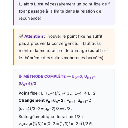
L, alors L est nécessairement un point fixe de f
(par passage à la limite dans la relation de
récurrence).
💡
Attention :
Trouver le point fixe ne suffit
pas à prouver la convergence. Il faut aussi
montrer la monotonie et le bornage (ou utiliser
le théorème des suites monotones bornées).
📝 MÉTHODE COMPLÈTE — U
=0, U
=
0
N+1
(U
+4)/3
N
Point fixe :
L=(L+4)/3 → 3L=L+4 → L=2.
Changement v
=u
−2 :
v
=u
−2=
n
n
n+1
n+1
(u
+4)/3−2=(u
−2)/3=v
/3.
n
n
n
Suite géométrique de raison 1/3 :
v
=v
×(1/3)ⁿ=(0−2)×(1/3)ⁿ=−2×(1/3)ⁿ.
n
0