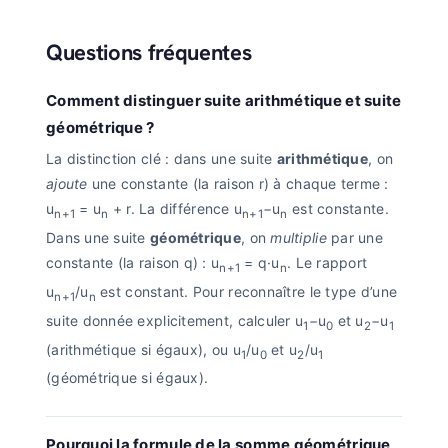
Questions fréquentes
Comment distinguer suite arithmétique et suite
géométrique ?
La distinction clé : dans une suite
arithmétique
, on
ajoute
une constante (la raison r) à chaque terme :
u
= u
+ r. La différence u
−u
est constante.
n+1
n
n+1
n
Dans une suite
géométrique
, on
multiplie
par une
constante (la raison q) : u
= q·u
. Le rapport
n+1
n
u
/u
est constant. Pour reconnaître le type d’une
n+1
n
suite donnée explicitement, calculer u
−u
et u
−u
1
0
2
1
(arithmétique si égaux), ou u
/u
et u
/u
1
0
2
1
(géométrique si égaux).
Pourquoi la formule de la somme géométrique