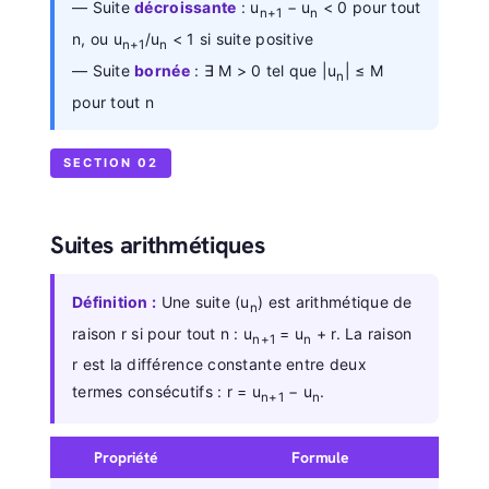
— Suite
décroissante
: u
− u
< 0 pour tout
n+1
n
n, ou u
/u
< 1 si suite positive
n+1
n
— Suite
bornée
: ∃ M > 0 tel que |u
| ≤ M
n
pour tout n
SECTION 02
Suites arithmétiques
Définition :
Une suite (u
) est arithmétique de
n
raison r si pour tout n : u
= u
+ r. La raison
n+1
n
r est la différence constante entre deux
termes consécutifs : r = u
− u
.
n+1
n
Propriété
Formule