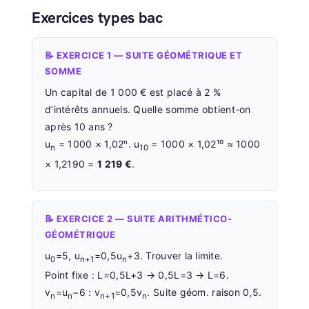
Exercices types bac
📝 EXERCICE 1 — SUITE GÉOMÉTRIQUE ET
SOMME
Un capital de 1 000 € est placé à 2 %
d’intérêts annuels. Quelle somme obtient-on
après 10 ans ?
u
= 1000 × 1,02ⁿ. u
= 1000 × 1,02¹⁰ ≈ 1000
n
10
× 1,2190 =
1 219 €
.
📝 EXERCICE 2 — SUITE ARITHMÉTICO-
GÉOMÉTRIQUE
u
=5, u
=0,5u
+3. Trouver la limite.
0
n+1
n
Point fixe : L=0,5L+3 → 0,5L=3 → L=6.
v
=u
−6 : v
=0,5v
. Suite géom. raison 0,5.
n
n
n+1
n