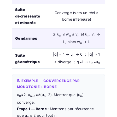
Suite
Converge (vers un réel ≥
décroissante
borne inférieure)
et minorée
Si u
≤ w
≤ v
et u
, v
→
n
n
n
n
n
Gendarmes
L, alors w
→ L
n
|q| < 1 → u
→ 0 ; |q| > 1
Suite
n
→ diverge ; q=1 → u
=u
géométrique
n
0
📝 EXEMPLE — CONVERGENCE PAR
MONOTONIE + BORNE
u
=2, u
=√(u
+2). Montrer que (u
)
0
n+1
n
n
converge.
Étape 1 — Borne :
Montrons par récurrence
que u
≤ 2 pour tout n.
n