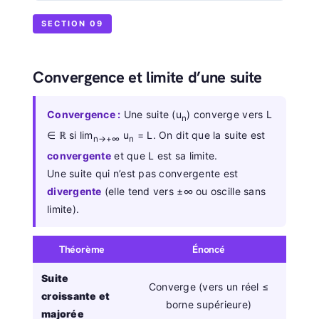
SECTION 09
Convergence et limite d’une suite
Convergence :
Une suite (u
) converge vers L
n
∈ ℝ si lim
u
= L. On dit que la suite est
n→+∞
n
convergente
et que L est sa limite.
Une suite qui n’est pas convergente est
divergente
(elle tend vers ±∞ ou oscille sans
limite).
Théorème
Énoncé
Suite
Converge (vers un réel ≤
croissante et
borne supérieure)
majorée