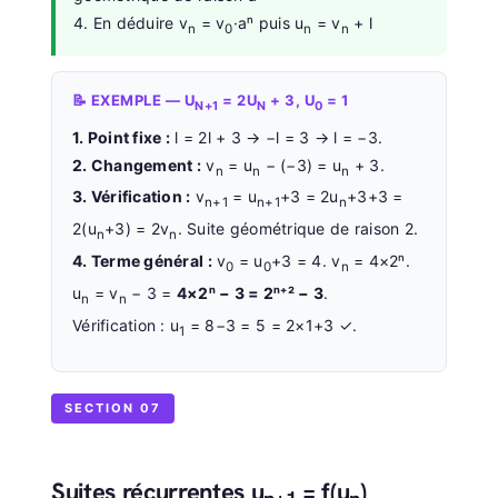
4. En déduire v
= v
·aⁿ puis u
= v
+ l
n
0
n
n
📝 EXEMPLE — U
= 2U
+ 3, U
= 1
N+1
N
0
1. Point fixe :
l = 2l + 3 → −l = 3 → l = −3.
2. Changement :
v
= u
− (−3) = u
+ 3.
n
n
n
3. Vérification :
v
= u
+3 = 2u
+3+3 =
n+1
n+1
n
2(u
+3) = 2v
. Suite géométrique de raison 2.
n
n
4. Terme général :
v
= u
+3 = 4. v
= 4×2ⁿ.
0
0
n
u
= v
− 3 =
4×2ⁿ − 3 = 2ⁿ⁺² − 3
.
n
n
Vérification : u
= 8−3 = 5 = 2×1+3 ✓.
1
SECTION 07
Suites récurrentes u
= f(u
)