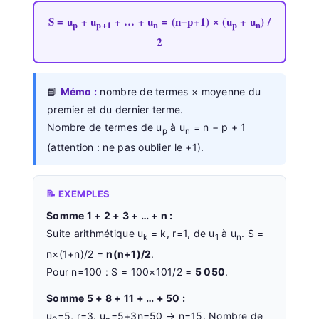
S = u
+ u
+ … + u
= (n−p+1) × (u
+ u
) /
p
p+1
n
p
n
2
📘
Mémo :
nombre de termes × moyenne du
premier et du dernier terme.
Nombre de termes de u
à u
= n − p + 1
p
n
(attention : ne pas oublier le +1).
📝 EXEMPLES
Somme 1 + 2 + 3 + … + n :
Suite arithmétique u
= k, r=1, de u
à u
. S =
k
1
n
n×(1+n)/2 =
n(n+1)/2
.
Pour n=100 : S = 100×101/2 =
5 050
.
Somme 5 + 8 + 11 + … + 50 :
u
=5, r=3. u
=5+3n=50 → n=15. Nombre de