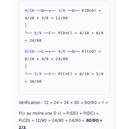
4/10
──D──┬──
3/9
──D── P(D∩D) =
4/10 × 3/9 = 12/90
│
└──
6/9
──C── P(D∩C) = 4/10 × 6/9
= 24/90
6/10
──C──┬──
4/9
──D── P(C∩D) =
6/10 × 4/9 = 24/90
│
└──
5/9
──C── P(C∩C) = 6/10 × 5/9
= 30/90
Vérification : 12 + 24 + 24 + 30 = 90/90 = 1 ✓
P(« au moins une D ») = P(DD) + P(DC) +
P(CD) = 12/90 + 24/90 + 24/90 =
60/90 =
2/3
.