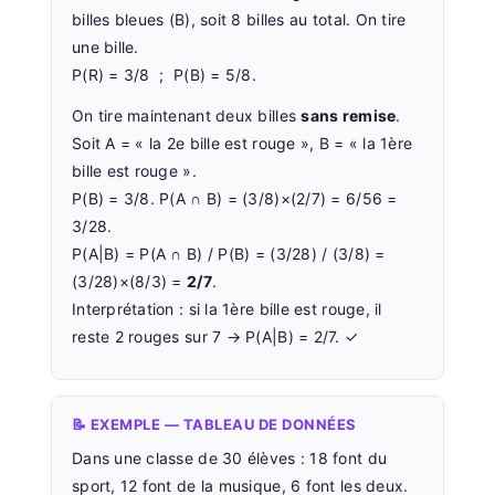
billes bleues (B), soit 8 billes au total. On tire
une bille.
P(R) = 3/8 ; P(B) = 5/8.
On tire maintenant deux billes
sans remise
.
Soit A = « la 2e bille est rouge », B = « la 1ère
bille est rouge ».
P(B) = 3/8. P(A ∩ B) = (3/8)×(2/7) = 6/56 =
3/28.
P(A|B) = P(A ∩ B) / P(B) = (3/28) / (3/8) =
(3/28)×(8/3) =
2/7
.
Interprétation : si la 1ère bille est rouge, il
reste 2 rouges sur 7 → P(A|B) = 2/7. ✓
📝 EXEMPLE — TABLEAU DE DONNÉES
Dans une classe de 30 élèves : 18 font du
sport, 12 font de la musique, 6 font les deux.