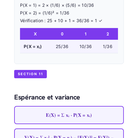
P(X = 1) = 2 × (1/6) × (5/6) = 10/36
P(X = 2) = (1/6)² = 1/36
Vérification : 25 + 10 + 1 = 36/36 = 1 ✓
X
0
1
2
P(X = xᵢ)
25/36
10/36
1/36
SECTION 11
Espérance et variance
E(X) = Σ xᵢ · P(X = xᵢ)
V(X) = Σ xᵢ² · P(X = xᵢ) − [E(X)]² = E(X²) −