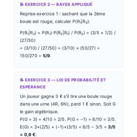
📝 EXERCICE 2 — BAYES APPLIQUÉ
Reprise exercice 1 : sachant que la 2ème
boule est rouge, calculer P(R₁|R₂).
P(R₁|R₂) = P(R₁)·P(R₂|R₁) / P(R₂) = (3/5 × 1/2) /
(27/50)
= (3/10) / (27/50) = (3/10) × (50/27) =
150/270 =
5/9
.
📝 EXERCICE 3 — LOI DE PROBABILITÉ ET
ESPÉRANCE
Un joueur gagne 3 € s'il tire une boule rouge
dans une urne (4R, 6N), perd 1 € sinon. Soit G
le gain algébrique.
P(G = 3) = 4/10 = 2/5. P(G = −1) = 6/10 = 3/5.
E(G) = 3×(2/5) + (−1)×(3/5) = 6/5 − 3/5 =
3/5
= 0,6 €
.