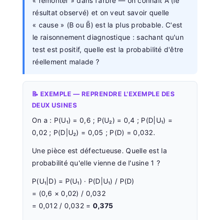
« remonter » dans l'arbre — on connaît A (le
résultat observé) et on veut savoir quelle
« cause » (B ou B̄) est la plus probable. C'est
le raisonnement diagnostique : sachant qu'un
test est positif, quelle est la probabilité d'être
réellement malade ?
📝 EXEMPLE — REPRENDRE L'EXEMPLE DES
DEUX USINES
On a : P(U₁) = 0,6 ; P(U₂) = 0,4 ; P(D|U₁) =
0,02 ; P(D|U₂) = 0,05 ; P(D) = 0,032.
Une pièce est défectueuse. Quelle est la
probabilité qu'elle vienne de l'usine 1 ?
P(U₁|D) = P(U₁) · P(D|U₁) / P(D)
= (0,6 × 0,02) / 0,032
= 0,012 / 0,032 =
0,375