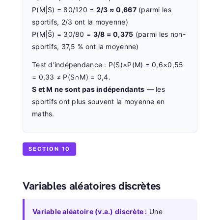
P(M|S) = 80/120 =
2/3 ≈ 0,667
(parmi les
sportifs, 2/3 ont la moyenne)
P(M|S̄) = 30/80 =
3/8 = 0,375
(parmi les non-
sportifs, 37,5 % ont la moyenne)
Test d'indépendance : P(S)×P(M) = 0,6×0,55
= 0,33 ≠ P(S∩M) = 0,4.
S et M ne sont pas indépendants
— les
sportifs ont plus souvent la moyenne en
maths.
SECTION 10
Variables aléatoires discrètes
Variable aléatoire (v.a.) discrète :
Une