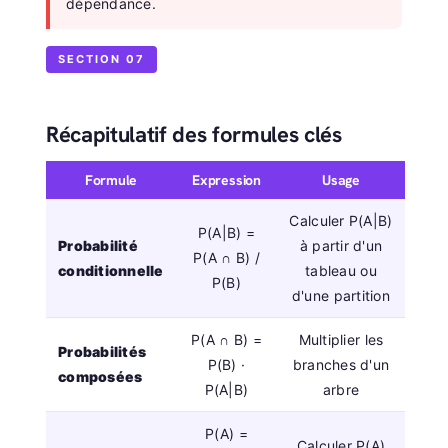
dépendance.
SECTION 07
Récapitulatif des formules clés
Formule
Expression
Usage
Calculer P(A|B)
P(A|B) =
Probabilité
à partir d'un
P(A ∩ B) /
conditionnelle
tableau ou
P(B)
d'une partition
P(A ∩ B) =
Multiplier les
Probabilités
P(B) ·
branches d'un
composées
P(A|B)
arbre
P(A) =
Calculer P(A)