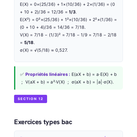
E(X) = 0×(25/36) + 1×(10/36) + 2×(1/36) = (0
+ 10 + 2)/36 = 12/36 =
1/3
.
E(X²) = 0²×(25/36) + 1²×(10/36) + 2²×(1/36) =
(0 + 10 + 4)/36 = 14/36 = 7/18.
V(X) = 7/18 − (1/3)² = 7/18 − 1/9 = 7/18 − 2/18
=
5/18
.
σ(X) = √(5/18) ≈ 0,527.
✅
Propriétés linéaires :
E(aX + b) = a·E(X) + b
; V(aX + b) = a²·V(X) ; σ(aX + b) = |a|·σ(X).
SECTION 12
Exercices types bac