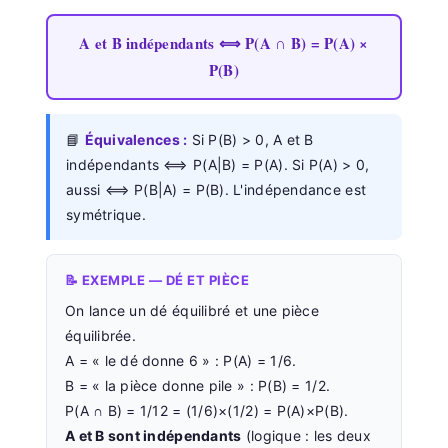
A et B indépendants ⟺ P(A ∩ B) = P(A) ×
P(B)
📘
Équivalences :
Si P(B) > 0, A et B
indépendants ⟺ P(A|B) = P(A). Si P(A) > 0,
aussi ⟺ P(B|A) = P(B). L'indépendance est
symétrique.
📝 EXEMPLE — DÉ ET PIÈCE
On lance un dé équilibré et une pièce
équilibrée.
A = « le dé donne 6 » : P(A) = 1/6.
B = « la pièce donne pile » : P(B) = 1/2.
P(A ∩ B) = 1/12 = (1/6)×(1/2) = P(A)×P(B).
A et B sont indépendants
(logique : les deux