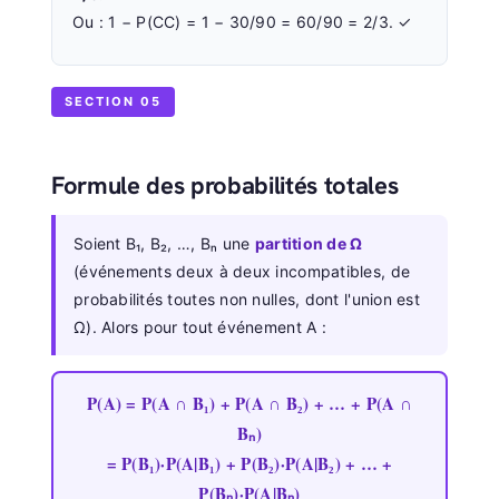
Ou : 1 − P(CC) = 1 − 30/90 = 60/90 = 2/3. ✓
SECTION 05
Formule des probabilités totales
Soient B₁, B₂, …, Bₙ une
partition de Ω
(événements deux à deux incompatibles, de
probabilités toutes non nulles, dont l'union est
Ω). Alors pour tout événement A :
P(A) = P(A ∩ B₁) + P(A ∩ B₂) + … + P(A ∩
Bₙ)
= P(B₁)·P(A|B₁) + P(B₂)·P(A|B₂) + … +
P(Bₙ)·P(A|Bₙ)