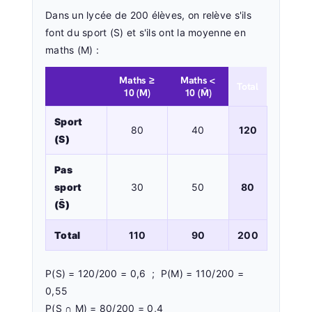
Dans un lycée de 200 élèves, on relève s'ils
font du sport (S) et s'ils ont la moyenne en
maths (M) :
Maths ≥
Maths <
Total
10 (M)
10 (M̄)
Sport
80
40
120
(S)
Pas
sport
30
50
80
(S̄)
Total
110
90
200
P(S) = 120/200 = 0,6 ; P(M) = 110/200 =
0,55
P(S ∩ M) = 80/200 = 0,4