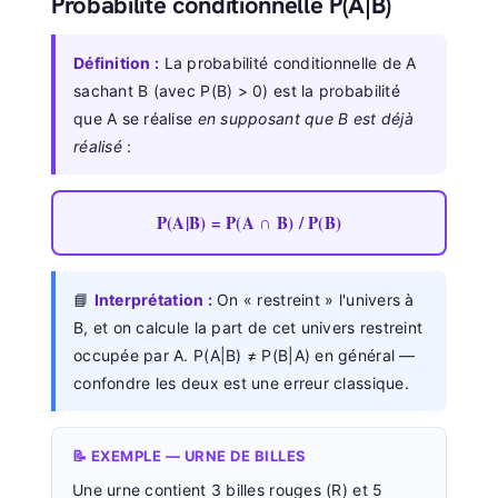
Probabilité conditionnelle P(A|B)
Définition :
La probabilité conditionnelle de A
sachant B (avec P(B) > 0) est la probabilité
que A se réalise
en supposant que B est déjà
réalisé
:
P(A|B) = P(A ∩ B) / P(B)
📘
Interprétation :
On « restreint » l'univers à
B, et on calcule la part de cet univers restreint
occupée par A. P(A|B) ≠ P(B|A) en général —
confondre les deux est une erreur classique.
📝 EXEMPLE — URNE DE BILLES
Une urne contient 3 billes rouges (R) et 5