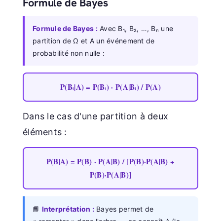
Formule de Bayes
Formule de Bayes :
Avec B₁, B₂, …, Bₙ une
partition de Ω et A un événement de
probabilité non nulle :
P(Bᵢ|A) = P(Bᵢ) · P(A|Bᵢ) / P(A)
Dans le cas d'une partition à deux
éléments :
P(B|A) = P(B) · P(A|B) / [P(B)·P(A|B) +
P(B̄)·P(A|B̄)]
📘
Interprétation :
Bayes permet de