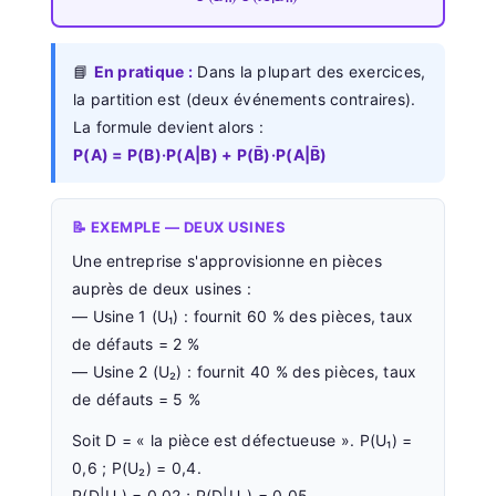
📘
En pratique :
Dans la plupart des exercices,
la partition est (deux événements contraires).
La formule devient alors :
P(A) = P(B)·P(A|B) + P(B̄)·P(A|B̄)
📝 EXEMPLE — DEUX USINES
Une entreprise s'approvisionne en pièces
auprès de deux usines :
— Usine 1 (U₁) : fournit 60 % des pièces, taux
de défauts = 2 %
— Usine 2 (U₂) : fournit 40 % des pièces, taux
de défauts = 5 %
Soit D = « la pièce est défectueuse ». P(U₁) =
0,6 ; P(U₂) = 0,4.
P(D|U₁) = 0,02 ; P(D|U₂) = 0,05.