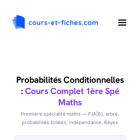
Passer
au
contenu
Toggle
Navigat
Accueil
Primaire
Probabilités Conditionnelles
Collège
:
Cours Complet 1ère Spé
Maths
Lycée
Première spécialité maths — P(A|B), arbre,
probabilités totales, indépendance, Bayes
Langues