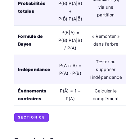
Probabilités
P(B)·P(A|B)
via une
totales
+
partition
P(B̄)·P(A|B̄)
P(B|A) =
Formule de
« Remonter »
P(B)·P(A|B)
Bayes
dans l'arbre
/ P(A)
Tester ou
P(A ∩ B) =
Indépendance
supposer
P(A) · P(B)
l'indépendance
Événements
P(Ā) = 1 −
Calculer le
contraires
P(A)
complément
SECTION 08