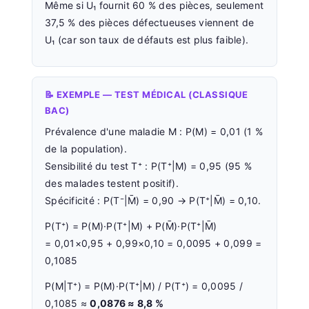
Même si U₁ fournit 60 % des pièces, seulement
37,5 % des pièces défectueuses viennent de
U₁ (car son taux de défauts est plus faible).
📝 EXEMPLE — TEST MÉDICAL (CLASSIQUE
BAC)
Prévalence d'une maladie M : P(M) = 0,01 (1 %
de la population).
Sensibilité du test T⁺ : P(T⁺|M) = 0,95 (95 %
des malades testent positif).
Spécificité : P(T⁻|M̄) = 0,90 → P(T⁺|M̄) = 0,10.
P(T⁺) = P(M)·P(T⁺|M) + P(M̄)·P(T⁺|M̄)
= 0,01×0,95 + 0,99×0,10 = 0,0095 + 0,099 =
0,1085
P(M|T⁺) = P(M)·P(T⁺|M) / P(T⁺) = 0,0095 /
0,1085 ≈
0,0876 ≈ 8,8 %