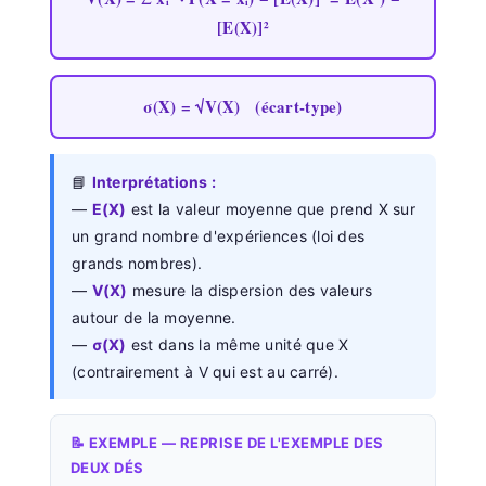
[E(X)]²
σ(X) = √V(X) (écart-type)
📘
Interprétations :
—
E(X)
est la valeur moyenne que prend X sur
un grand nombre d'expériences (loi des
grands nombres).
—
V(X)
mesure la dispersion des valeurs
autour de la moyenne.
—
σ(X)
est dans la même unité que X
(contrairement à V qui est au carré).
📝 EXEMPLE — REPRISE DE L'EXEMPLE DES
DEUX DÉS