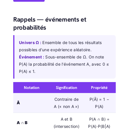
Rappels — événements et
probabilités
Univers Ω :
Ensemble de tous les résultats
possibles d'une expérience aléatoire.
Événement :
Sous-ensemble de Ω. On note
P(A) la probabilité de l'événement A, avec 0 ≤
P(A) ≤ 1.
Notation
Signification
Propriété
Contraire de
P(Ā) = 1 −
Ā
A (« non A »)
P(A)
A et B
P(A ∩ B) =
A ∩ B
(intersection)
P(A)·P(B|A)