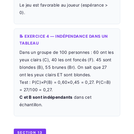
Le jeu est favorable au joueur (espérance >
0).
📝 EXERCICE 4 — INDÉPENDANCE DANS UN
TABLEAU
Dans un groupe de 100 personnes : 60 ont les
yeux clairs (C), 40 les ont foncés (F). 45 sont
blondes (B), 55 brunes (Br). On sait que 27
ont les yeux clairs ET sont blondes.
Test : P(C)×P(B) = 0,60×0,45 = 0,27. P(C∩B)
= 27/100 = 0,27.
C et B sont indépendants
dans cet
échantillon.
SECTION 13