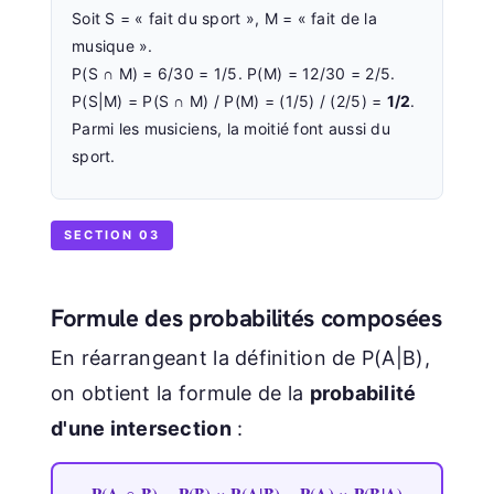
Soit S = « fait du sport », M = « fait de la
musique ».
P(S ∩ M) = 6/30 = 1/5. P(M) = 12/30 = 2/5.
P(S|M) = P(S ∩ M) / P(M) = (1/5) / (2/5) =
1/2
.
Parmi les musiciens, la moitié font aussi du
sport.
SECTION 03
Formule des probabilités composées
En réarrangeant la définition de P(A|B),
on obtient la formule de la
probabilité
d'une intersection
:
P(A ∩ B) = P(B) × P(A|B) = P(A) × P(B|A)