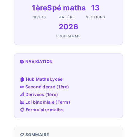
1ère
Spé maths
13
NIVEAU
MATIÈRE
SECTIONS
2026
PROGRAMME
📚 NAVIGATION
🏠 Hub Maths Lycée
✏️ Second degré (1ère)
📐 Dérivées (1ère)
📊 Loi binomiale (Term)
📋 Formulaire maths
📋 SOMMAIRE