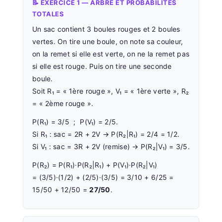
📝 EXERCICE 1 — ARBRE ET PROBABILITÉS
TOTALES
Un sac contient 3 boules rouges et 2 boules
vertes. On tire une boule, on note sa couleur,
on la remet si elle est verte, on ne la remet pas
si elle est rouge. Puis on tire une seconde
boule.
Soit R₁ = « 1ère rouge », V₁ = « 1ère verte », R₂
= « 2ème rouge ».
P(R₁) = 3/5 ; P(V₁) = 2/5.
Si R₁ : sac = 2R + 2V → P(R₂|R₁) = 2/4 = 1/2.
Si V₁ : sac = 3R + 2V (remise) → P(R₂|V₁) = 3/5.
P(R₂) = P(R₁)·P(R₂|R₁) + P(V₁)·P(R₂|V₁)
= (3/5)·(1/2) + (2/5)·(3/5) = 3/10 + 6/25 =
15/50 + 12/50 =
27/50
.