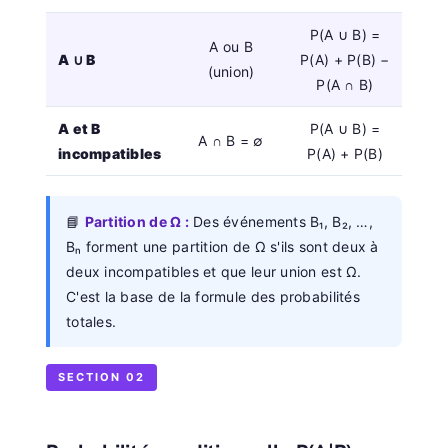
P(A ∪ B) =
A ou B
A ∪ B
P(A) + P(B) −
(union)
P(A ∩ B)
A et B
P(A ∪ B) =
A ∩ B = ∅
incompatibles
P(A) + P(B)
📘
Partition de Ω :
Des événements B₁, B₂, …,
Bₙ forment une partition de Ω s'ils sont deux à
deux incompatibles et que leur union est Ω.
C'est la base de la formule des probabilités
totales.
SECTION 02