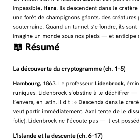
impassible,
Hans
. Ils descendent dans le cratèr
une forêt de champignons géants, des créatures p
souterraine. Quand un tunnel s’effondre, ils son
imagine un monde sous nos pieds — et anticipe d
📖 Résumé
La découverte du cryptogramme (ch. 1–5)
Hambourg
, 1863. Le professeur
Lidenbrock
, émi
runiques. Lidenbrock s’obstine à le déchiffrer —
l’envers, en latin. Il dit : « Descends dans le cra
veut partir immédiatement. Axel tente de le dissu
folie). Lidenbrock ne l’écoute pas — il est possé
L’Islande et la descente (ch. 6–17)