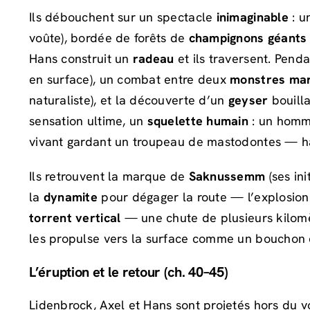
Ils débouchent sur un spectacle
inimaginable
: u
voûte), bordée de forêts de
champignons géants
Hans construit un
radeau
et ils traversent. Pend
en surface), un combat entre deux
monstres mar
naturaliste), et la découverte d’un
geyser
bouilla
sensation ultime, un
squelette humain
: un homme
vivant gardant un troupeau de mastodontes — hall
Ils retrouvent la marque de
Saknussemm
(ses in
la
dynamite
pour dégager la route — l’explosion 
torrent vertical
— une chute de plusieurs kilomè
les propulse vers la surface comme un bouchon
L’éruption et le retour (ch. 40–45)
Lidenbrock, Axel et Hans sont projetés hors du 