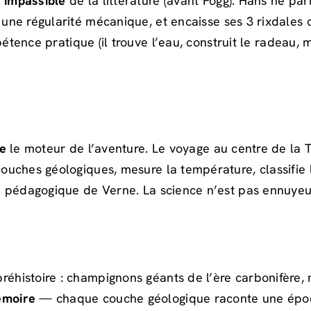
s
impassible
de la littérature (avant Fogg). Hans ne parl
c une régularité mécanique, et encaisse ses 3 rixdal
étence pratique (il trouve l’eau, construit le radeau, 
e
le moteur de l’aventure. Le voyage au centre de la 
ouches géologiques, mesure la température, classifie l
ie pédagogique de Verne. La science n’est pas ennuyeu
réhistoire : champignons géants de l’ère carbonifère
moire
— chaque couche géologique raconte une époque