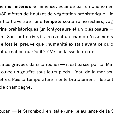
ne
mer intérieure
immense, éclairée par un phénomène 
(30 mètres de haut) et de végétation préhistorique. L
ant la traversée : une
tempête
souterraine (éclairs, va
ins
préhistoriques (un ichtyosaure et un plésiosaure 
nt. Sur l’autre rive, ils trouvent un champ d’osseme
 fossile, preuve que l’humanité existait avant ce qu
ucination ou réalité ? Verne laisse le doute.
itiales gravées dans la roche) — il est passé par là. M
ouvre un gouffre sous leurs pieds. L’eau de la mer so
tres. Puis la température monte brutalement : ils so
 de champagne.
volcan — le
Stromboli
, en Italie (une île au large de la S