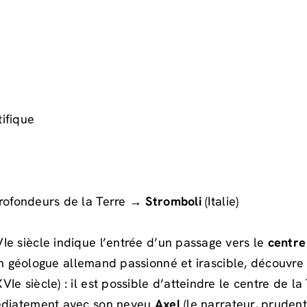
ifique
profondeurs de la Terre →
Stromboli
(Italie)
Ie siècle indique l’entrée d’un passage vers le
centre
un géologue allemand passionné et irascible, découvr
Ie siècle) : il est possible d’atteindre le centre de l
médiatement avec son neveu
Axel
(le narrateur, prudent