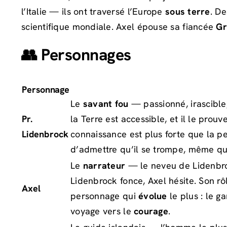
l’Italie — ils ont traversé l’Europe
sous terre
. De
scientifique mondiale. Axel épouse sa fiancée
Gr
👥 Personnages
Personnage
Le
savant fou
— passionné, irascible,
Pr.
la Terre est accessible, et il le prou
Lidenbrock
connaissance est plus forte que la peur
d’admettre qu’il se trompe, même qua
Le
narrateur
— le neveu de Lidenbroc
Lidenbrock fonce, Axel hésite. Son rô
Axel
personnage qui
évolue
le plus : le g
voyage vers le
courage
.