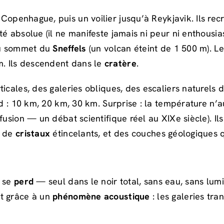
openhague, puis un voilier jusqu’à Reykjavik. Ils rec
 absolue (il ne manifeste jamais ni peur ni enthousiasm
’au sommet du
Sneffels
(un volcan éteint de 1 500 m). Le
. Ils descendent dans le
cratère
.
icales, des galeries obliques, des escaliers naturels 
ond : 10 km, 20 km, 30 km. Surprise : la température n
fusion — un débat scientifique réel au XIXe siècle). Il
s de
cristaux
étincelants, et des couches géologiques qu
l se
perd
— seul dans le noir total, sans eau, sans lumi
nt grâce à un
phénomène acoustique
: les galeries tra