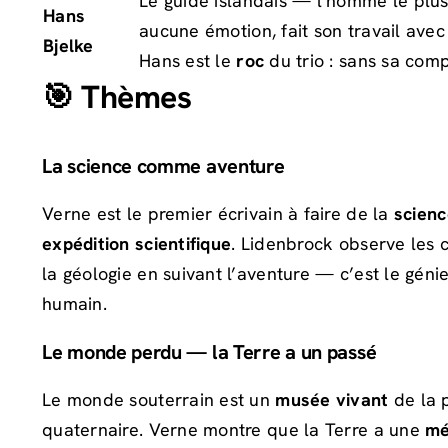
Le guide islandais — l’homme le plu
Hans
aucune émotion, fait son travail ave
Bjelke
Hans est le
roc
du trio : sans sa comp
🎯 Thèmes
La science comme aventure
Verne est le premier écrivain à faire de la
scienc
expédition scientifique
. Lidenbrock observe les c
la géologie en suivant l’aventure — c’est le gén
humain.
Le monde perdu — la Terre a un passé
Le monde souterrain est un
musée vivant
de la p
quaternaire. Verne montre que la Terre a une
mé