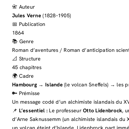
📇 Auteur
Jules Verne
(1828–1905)
📅 Publication
1864
📚 Genre
Roman d’aventures / Roman d’anticipation scient
📐 Structure
45 chapitres
🌍 Cadre
Hambourg
→
Islande
(le volcan Sneffels) → les 
🔑 Prémisse
Un message codé d’un alchimiste islandais du XV
📌
L’essentiel :
Le professeur
Otto Lidenbrock
, 
d’Arne Saknussemm (un alchimiste islandais du XV
un volcan éteint d’Islande. Lidenbrock part im