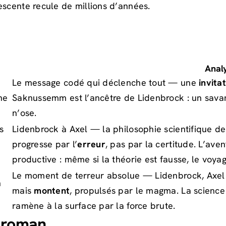
cente recule de millions d’années.
Anal
Le message codé qui déclenche tout — une
invita
rne
Saknussemm est l’ancêtre de Lidenbrock : un sava
n’ose.
s
Lidenbrock à Axel — la philosophie scientifique d
progresse par l’
erreur
, pas par la certitude. L’ave
productive : même si la théorie est fausse, le voyag
Le moment de terreur absolue — Lidenbrock, Axel 
n
mais
montent
, propulsés par le magma. La science
ramène à la surface par la force brute.
e roman