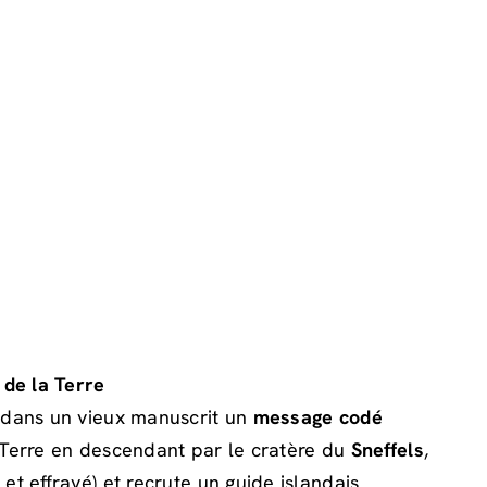
 de la Terre
e dans un vieux manuscrit un
message codé
a Terre en descendant par le cratère du
Sneffels
,
 et effrayé) et recrute un guide islandais