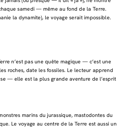
e jamais (ou presque — il dit « ja »), ne montre
es chaque samedi — même au fond de la Terre.
manie la dynamite), le voyage serait impossible.
Terre n’est pas une quête magique — c’est une
es roches, date les fossiles. Le lecteur apprend
se — elle est la plus grande aventure de l’esprit
, monstres marins du jurassique, mastodontes du
. Le voyage au centre de la Terre est aussi un