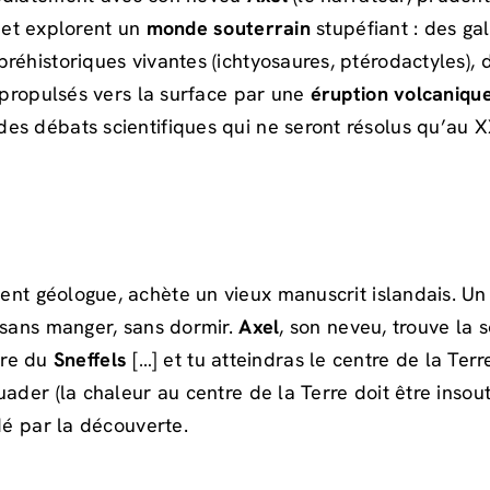
e et explorent un
monde souterrain
stupéfiant : des ga
réhistoriques vivantes (ichtyosaures, ptérodactyles),
t propulsés vers la surface par une
éruption volcaniqu
es débats scientifiques qui ne seront résolus qu’au X
nent géologue, achète un vieux manuscrit islandais. U
 sans manger, sans dormir.
Axel
, son neveu, trouve la 
tère du
Sneffels
[…] et tu atteindras le centre de la Terre
ader (la chaleur au centre de la Terre doit être insout
dé par la découverte.