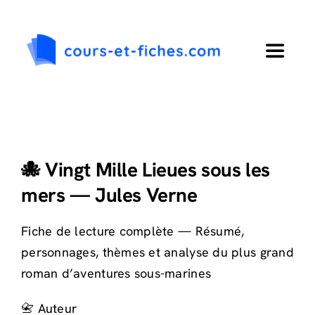
Passer
au
contenu
Toggle
Navigat
Accueil
Primaire
🐙 Vingt Mille Lieues sous les
mers — Jules Verne
Collège
Fiche de lecture complète — Résumé,
Lycée
personnages, thèmes et analyse du plus grand
roman d’aventures sous-marines
Langues
📇 Auteur