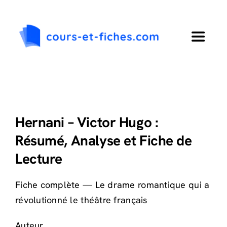
Passer
au
contenu
Toggle
Navigat
Accueil
Primaire
Hernani – Victor Hugo :
Résumé, Analyse et Fiche de
Collège
Lecture
Lycée
Fiche complète — Le drame romantique qui a
révolutionné le théâtre français
Langues
Auteur