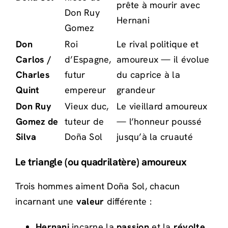
prête à mourir avec
Don Ruy
Hernani
Gomez
Don
Roi
Le rival politique et
Carlos /
d’Espagne,
amoureux — il évolue
Charles
futur
du caprice à la
Quint
empereur
grandeur
Don Ruy
Vieux duc,
Le vieillard amoureux
Gomez de
tuteur de
— l’honneur poussé
Silva
Doña Sol
jusqu’à la cruauté
Le triangle (ou quadrilatère) amoureux
Trois hommes aiment Doña Sol, chacun
incarnant une
valeur
différente :
Hernani
incarne la
passion
et la
révolte
.