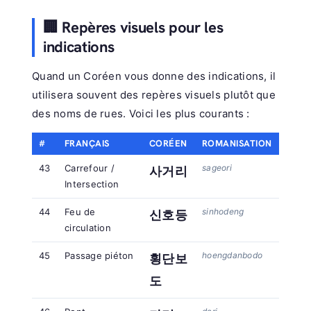
🏢 Repères visuels pour les
indications
Quand un Coréen vous donne des indications, il
utilisera souvent des repères visuels plutôt que
des noms de rues. Voici les plus courants :
#
FRANÇAIS
CORÉEN
ROMANISATION
43
Carrefour /
sageori
사거리
Intersection
44
Feu de
sinhodeng
신호등
circulation
45
Passage piéton
hoengdanbodo
횡단보
도