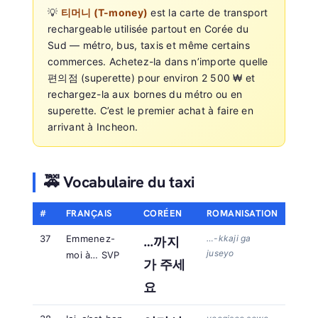
💡
티머니 (T-money)
est la carte de transport
rechargeable utilisée partout en Corée du
Sud — métro, bus, taxis et même certains
commerces. Achetez-la dans n’importe quelle
편의점 (superette) pour environ 2 500 ₩ et
rechargez-la aux bornes du métro ou en
superette. C’est le premier achat à faire en
arrivant à Incheon.
🚕 Vocabulaire du taxi
#
FRANÇAIS
CORÉEN
ROMANISATION
37
Emmenez-
…-kkaji ga
…까지
juseyo
moi à… SVP
가 주세
요