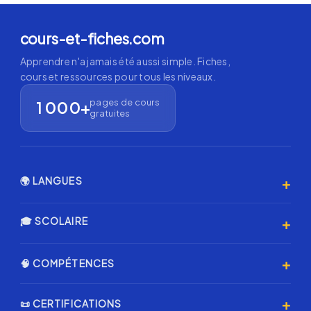
cours-et-fiches.com
Apprendre n'a jamais été aussi simple. Fiches,
cours et ressources pour tous les niveaux.
pages de cours
1 000+
gratuites
+
🌍 LANGUES
Anglais 🇬🇧
+
🎓 SCOLAIRE
Espagnol 🇪🇸
Primaire
+
🧠 COMPÉTENCES
Allemand 🇩🇪
Collège
Italien 🇮🇹
Programmation & IA
+
📜 CERTIFICATIONS
Lycée