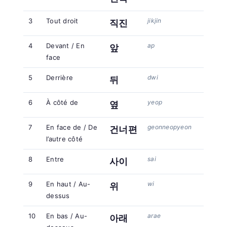
3
Tout droit
jikjin
직진
4
Devant / En
ap
앞
face
5
Derrière
dwi
뒤
6
À côté de
yeop
옆
7
En face de / De
geonneopyeon
건너편
l’autre côté
8
Entre
sai
사이
9
En haut / Au-
wi
위
dessus
10
En bas / Au-
arae
아래