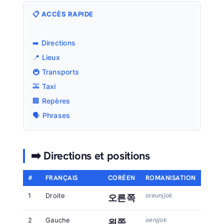
📋 ACCÈS RAPIDE
➡️ Directions
📍 Lieux
🚇 Transports
🚕 Taxi
🏢 Repères
🗣️ Phrases
➡️ Directions et positions
#
FRANÇAIS
CORÉEN
ROMANISATION
1
Droite
oreunjjok
오른쪽
2
Gauche
oenjjok
왼쪽