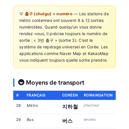
💡
출구 (chulgu) + numéro
— Les stations de
métro coréennes ont souvent 8 à 12 sorties
numérotées. Quand quelqu’un vous donne
rendez-vous, il précise toujours le numéro de
sortie : « 3번 출구 » (sortie 3). C’est le
système de repérage universel en Corée. Les
applications comme Naver Map et KakaoMap
vous indiquent toujours quelle sortie prendre.
🚇 Moyens de transport
#
FRANÇAIS
CORÉEN
ROMANISATION
28
Métro
jihacheol
지하철
29
Bus
beoseu
버스