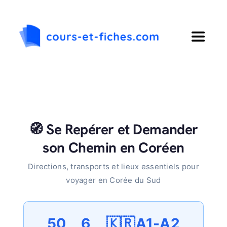
Passer
au
contenu
Toggle
Navigat
Accueil
Primaire
🧭 Se Repérer et Demander
Collège
son Chemin en Coréen
Directions, transports et lieux essentiels pour
Lycée
voyager en Corée du Sud
Langues
50
6
🇰🇷
A1-A2