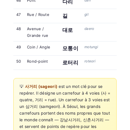
46
Pont
dari
다리
47
Rue / Route
gil
길
48
Avenue /
daero
대로
Grande rue
49
Coin / Angle
motungi
모퉁이
50
Rond-point
roteori
로터리
💡
사거리 (sageori)
est un mot clé pour se
repérer. Il désigne un carrefour à 4 voies (사 =
quatre, 거리 = rue). Un carrefour à 3 voies est
un 삼거리 (samgeori). À Séoul, les grands
carrefours portent des noms propres que tout
le monde connaît — 강남사거리, 신촌사거리 —
et servent de points de repère pour les