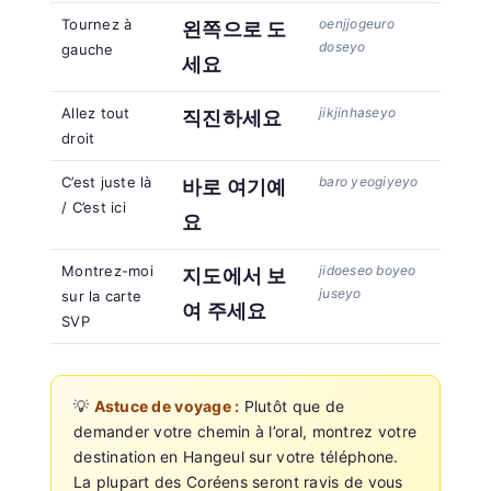
Tournez à
oenjjogeuro
왼쪽으로 도
doseyo
gauche
세요
Allez tout
jikjinhaseyo
직진하세요
droit
C’est juste là
baro yeogiyeyo
바로 여기예
/ C’est ici
요
Montrez-moi
jidoeseo boyeo
지도에서 보
juseyo
sur la carte
여 주세요
SVP
💡
Astuce de voyage :
Plutôt que de
demander votre chemin à l’oral, montrez votre
destination en Hangeul sur votre téléphone.
La plupart des Coréens seront ravis de vous