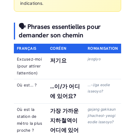
indications.
🗣️ Phrases essentielles pour
demander son chemin
FRANÇAIS
CORÉEN
ROMANISATION
Excusez-moi
jeogiyo
저기요
(pour attirer
l’attention)
Où est… ?
…-i/ga eodie
…이/가 어디
isseoyo?
에 있어요?
Où est la
gajang gakkaun
가장 가까운
jihacheol-yeogi
station de
지하철역이
eodie isseoyo?
métro la plus
어디에 있어
proche ?