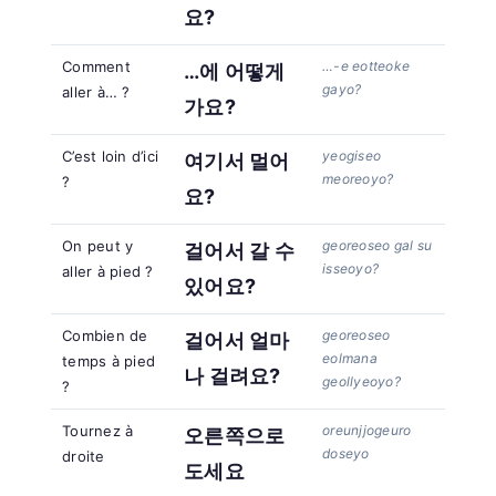
요?
Comment
…-e eotteoke
…에 어떻게
gayo?
aller à… ?
가요?
C’est loin d’ici
yeogiseo
여기서 멀어
meoreoyo?
?
요?
On peut y
georeoseo gal su
걸어서 갈 수
isseoyo?
aller à pied ?
있어요?
Combien de
georeoseo
걸어서 얼마
eolmana
temps à pied
나 걸려요?
geollyeoyo?
?
Tournez à
oreunjjogeuro
오른쪽으로
doseyo
droite
도세요