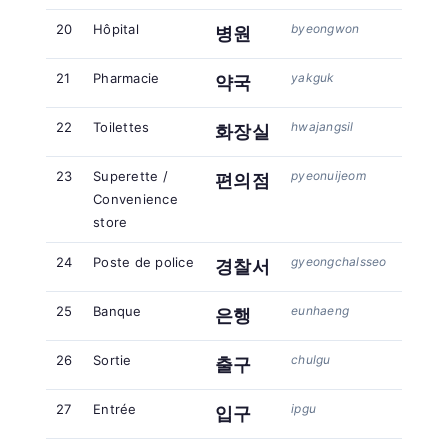
20
Hôpital
byeongwon
병원
21
Pharmacie
yakguk
약국
22
Toilettes
hwajangsil
화장실
23
Superette /
pyeonuijeom
편의점
Convenience
store
24
Poste de police
gyeongchalsseo
경찰서
25
Banque
eunhaeng
은행
26
Sortie
chulgu
출구
27
Entrée
ipgu
입구