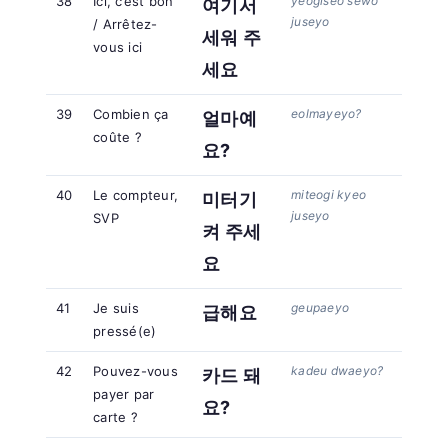
38
Ici, c’est bon
yeogiseo sewo
여기서
juseyo
/ Arrêtez-
세워 주
vous ici
세요
39
Combien ça
eolmayeyo?
얼마예
coûte ?
요?
40
Le compteur,
miteogi kyeo
미터기
juseyo
SVP
켜 주세
요
41
Je suis
geupaeyo
급해요
pressé(e)
42
Pouvez-vous
kadeu dwaeyo?
카드 돼
payer par
요?
carte ?