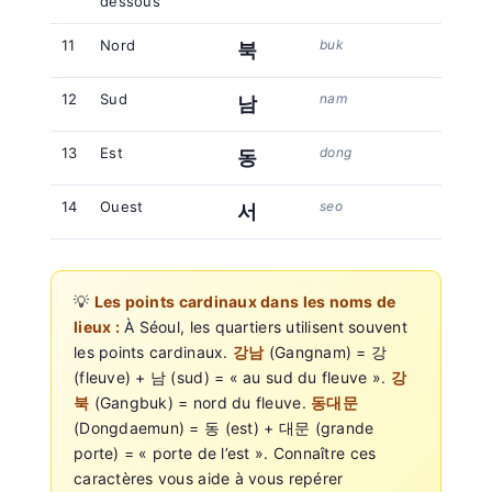
dessous
11
Nord
buk
북
12
Sud
nam
남
13
Est
dong
동
14
Ouest
seo
서
💡
Les points cardinaux dans les noms de
lieux :
À Séoul, les quartiers utilisent souvent
les points cardinaux.
강남
(Gangnam) = 강
(fleuve) + 남 (sud) = « au sud du fleuve ».
강
북
(Gangbuk) = nord du fleuve.
동대문
(Dongdaemun) = 동 (est) + 대문 (grande
porte) = « porte de l’est ». Connaître ces
caractères vous aide à vous repérer