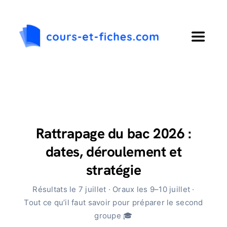
Passer
au
contenu
Toggle
Navigat
Accueil
Primaire
Rattrapage du bac 2026 :
Collège
dates, déroulement et
stratégie
Lycée
Résultats le 7 juillet · Oraux les 9–10 juillet ·
Tout ce qu’il faut savoir pour préparer le second
Langues
groupe 🎓