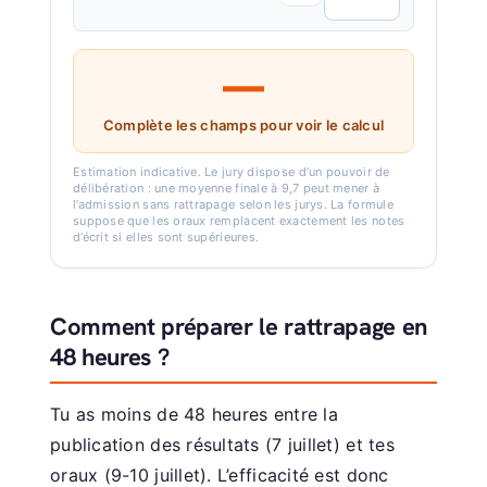
—
Complète les champs pour voir le calcul
Estimation indicative. Le jury dispose d’un pouvoir de
délibération : une moyenne finale à 9,7 peut mener à
l’admission sans rattrapage selon les jurys. La formule
suppose que les oraux remplacent exactement les notes
d’écrit si elles sont supérieures.
Comment préparer le rattrapage en
48 heures ?
Tu as moins de 48 heures entre la
publication des résultats (7 juillet) et tes
oraux (9-10 juillet). L’efficacité est donc