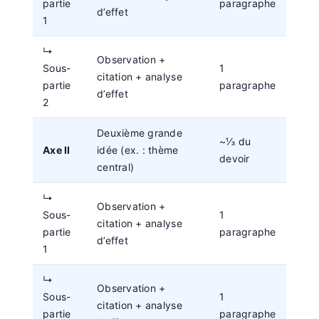
partie
paragraphe
d’effet
1
↳
Observation +
Sous-
1
citation + analyse
partie
paragraphe
d’effet
2
Deuxième grande
~⅓ du
Axe II
idée (ex. : thème
devoir
central)
↳
Observation +
Sous-
1
citation + analyse
partie
paragraphe
d’effet
1
↳
Observation +
Sous-
1
citation + analyse
partie
paragraphe