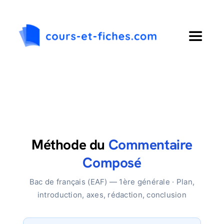
Passer
au
contenu
Toggle
Navigat
Accueil
Primaire
Collège
Méthode du
Commentaire
Composé
Lycée
Bac de français (EAF) — 1ère générale · Plan,
introduction, axes, rédaction, conclusion
Langues