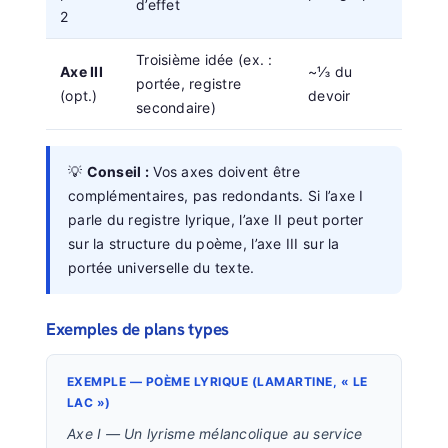
d’effet
2
Troisième idée (ex. :
Axe III
~⅓ du
portée, registre
(opt.)
devoir
secondaire)
💡
Conseil :
Vos axes doivent être
complémentaires, pas redondants. Si l’axe I
parle du registre lyrique, l’axe II peut porter
sur la structure du poème, l’axe III sur la
portée universelle du texte.
Exemples de plans types
EXEMPLE — POÈME LYRIQUE (LAMARTINE, « LE
LAC »)
Axe I — Un lyrisme mélancolique au service