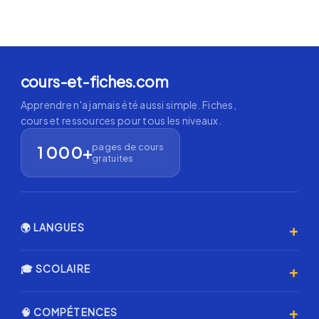
cours-et-fiches.com
Apprendre n'a jamais été aussi simple. Fiches,
cours et ressources pour tous les niveaux.
pages de cours
1 000+
gratuites
+
🌍 LANGUES
Anglais 🇬🇧
+
🎓 SCOLAIRE
Espagnol 🇪🇸
Primaire
+
🧠 COMPÉTENCES
Allemand 🇩🇪