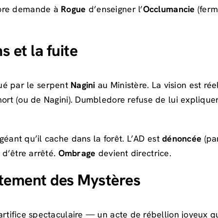
dore demande à
Rogue
d’enseigner l’
Occlumancie
(ferm
 et la fuite
ué par le serpent
Nagini
au Ministère. La vision est ré
ort (ou de Nagini). Dumbledore refuse de lui explique
 géant qu’il cache dans la forêt. L’AD est
dénoncée
(pa
d’être arrêté.
Ombrage
devient directrice.
tement des Mystères
rtifice spectaculaire — un acte de rébellion joyeux q