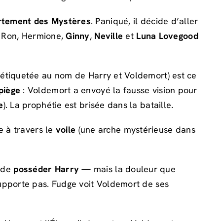
tement des Mystères
. Paniqué, il décide d’aller
y, Ron, Hermione,
Ginny
,
Neville
et
Luna Lovegood
étiquetée au nom de Harry et Voldemort) est ce
piège
: Voldemort a envoyé la fausse vision pour
e
). La prophétie est brisée dans la bataille.
 à travers le
voile
(une arche mystérieuse dans
e de
posséder Harry
— mais la douleur que
supporte pas. Fudge voit Voldemort de ses