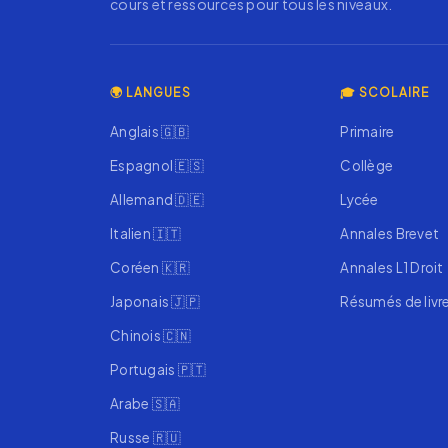
cours et ressources pour tous les niveaux.
🌍 LANGUES
🎓 SCOLAIRE
Anglais 🇬🇧
Primaire
Espagnol 🇪🇸
Collège
Allemand 🇩🇪
Lycée
Italien 🇮🇹
Annales Brevet
Coréen 🇰🇷
Annales L1 Droit
Japonais 🇯🇵
Résumés de livr
Chinois 🇨🇳
Portugais 🇵🇹
Arabe 🇸🇦
Russe 🇷🇺