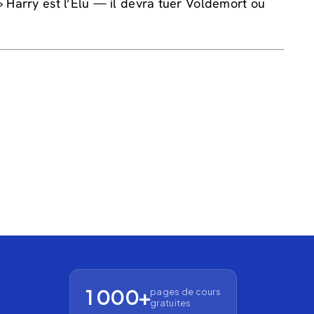
 » Harry est l’Élu — il devra tuer Voldemort ou
1 000+
pages de cours
gratuites