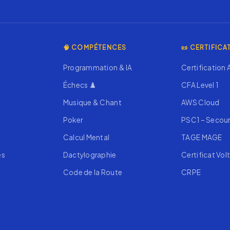
🧠 COMPÉTENCES
📜 CERTIFICA
Programmation & IA
Certification
Échecs ♟️
CFA Level 1
Musique & Chant
AWS Cloud
Poker
PSC1 – Secou
Calcul Mental
TAGE MAGE
es
Dactylographie
Certificat Volt
Code de la Route
CRPE