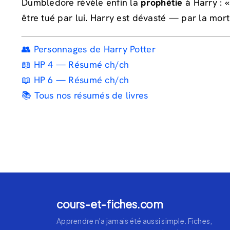
Dumbledore révèle enfin la
prophétie
à Harry : «
être tué par lui. Harry est dévasté — par la mort 
👥 Personnages de Harry Potter
📖 HP 4 — Résumé ch/ch
📖 HP 6 — Résumé ch/ch
📚 Tous nos résumés de livres
cours-et-fiches.com
Apprendre n'a jamais été aussi simple. Fiches,