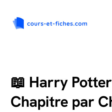
Passer
au
contenu
📖 Harry Potte
Chapitre par C