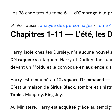
Les 38 chapitres du tome 5 — d’Ombrage à la pro
📌 Voir aussi :
analyse des personnages
·
Tome 4
Chapitres 1–11 — L’été, les 
Harry, isolé chez les Dursley, n’a aucune nouvell
Détraqueurs
attaquent Harry et Dudley dans une 
devant un Moldu et le convoque en
audience dis
Harry est emmené au
12, square Grimmaurd
— l
C’est la maison de
Sirius Black
, sombre et sinist
Tonks
, Maugrey, Kingsley.
Au Ministère, Harry est
acquitté
grâce au témoign