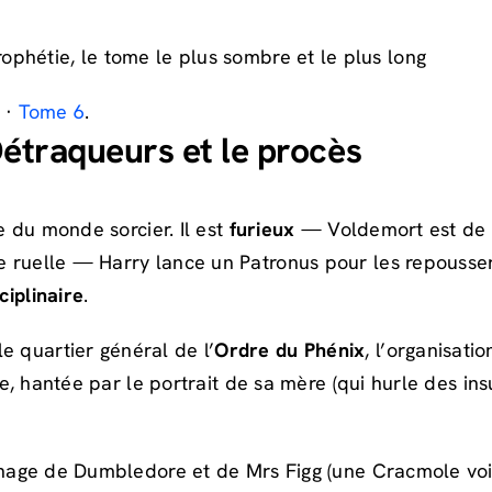
phétie, le tome le plus sombre et le plus long
·
Tome 6
.
Détraqueurs et le procès
e du monde sorcier. Il est
furieux
— Voldemort est de re
ruelle — Harry lance un Patronus pour les repousser. L
ciplinaire
.
e quartier général de l’
Ordre du Phénix
, l’organisat
re, hantée par le portrait de sa mère (qui hurle des ins
age de Dumbledore et de Mrs Figg (une Cracmole vois