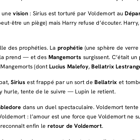
a une
vision
: Sirius est torturé par Voldemort au
Dépar
 peut-être un piège) mais Harry refuse d’écouter. Harr
salle des prophéties. La
prophétie
(une sphère de verre 
 la prend — et des
Mangemorts
surgissent. C’était un
es Mangemorts (dont
Lucius Malefoy
,
Bellatrix Lestrang
mbat,
Sirius
est frappé par un sort de
Bellatrix
et tombe
y hurle, tente de le suivre — Lupin le retient.
bledore
dans un duel spectaculaire. Voldemort tent
e Voldemort : l’amour est une force que Voldemort ne 
 reconnaît enfin le
retour de Voldemort
.