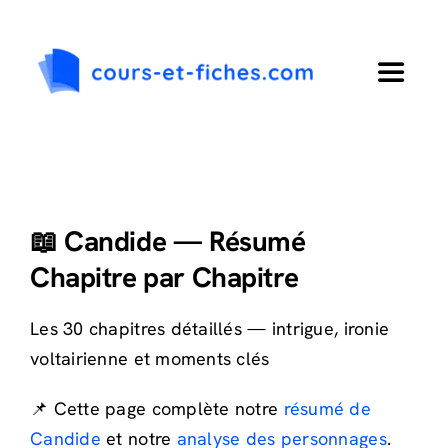
Passer
au
contenu
Toggle
Navigat
Accueil
Primaire
📖 Candide — Résumé
Chapitre par Chapitre
Collège
Les 30 chapitres détaillés — intrigue, ironie
Lycée
voltairienne et moments clés
📌 Cette page complète notre
résumé de
Langues
Candide
et notre
analyse des personnages
.