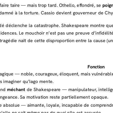
aire taire — mais trop tard. Othello, effondré, se
poig
ndamné à la torture. Cassio devient gouverneur de Chy
dé déclenche la catastrophe. Shakespeare montre que
cidences. Le mouchoir n’est pas une preuve d’infidélit
ragédie naît de cette disproportion entre la cause (un m
Fonction
ragique — noble, courageux, éloquent, mais vulnérable à
s imaginer qu’Iago mente.
rand
méchant
de Shakespeare — manipulateur, intelligen
ngeance. Sa motivation reste partiellement opaque.
e absolue — aimante, loyale, incapable de comprendre
u’elle ne sait même pas de quoi elle est accusée.