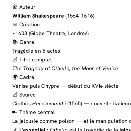
📇 Auteur
William Shakespeare
(1564–1616)
📅 Création
~1603 (Globe Theatre, Londres)
📚 Genre
Tragédie en 5 actes
📐 Titre complet
The Tragedy of Othello, the Moor of Venice
🌍 Cadre
Venise puis Chypre — début du XVIe siècle
📐 Source
Cinthio,
Hecatommithi
(1565) — nouvelle italien
🔑 Thème central
La jalousie comme poison — et la manipulatio
📌
L’essentiel :
Othello
est la tragédie de la
jalo