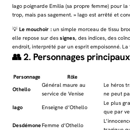
Iago poignarde Emilia (sa propre femme) pour la f
trop, mais pas sagement. » Iago est arrêté et co
💡
Le mouchoir :
un simple morceau de tissu bro
elle repose sur des
signes
, des indices, des coïn
endroit, interprété par un esprit empoisonné. La t
👥 2. Personnages principaux
Personnage
Rôle
Général maure au
Le héros t
Othello
service de Venise
ne peut pa
Le plus g
Iago
Enseigne d’Othello
que par ve
L’innocenc
Desdémone
Femme d’Othello
tragique q