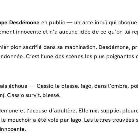
ppe Desdémone
en public — un acte inouï qui choque tou
ment innocente et n’a aucune idée de ce qu’on lui r
ier pion sacrifié dans sa machination. Desdémone, pre
onnée. C’est l’une des scènes les plus poignantes d
is échoue — Cassio le blesse. Iago, dans l’ombre, po
). Cassio survit, blessé.
démone et l’accuse d’adultère. Elle
nie
, supplie, pleure
le mouchoir a été volé par Iago. Les lettres trouvées 
innocente.