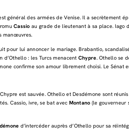
, est général des armées de Venise. Il a secrètement 
 promu
Cassio
au grade de lieutenant à sa place. Iago
s manœuvres.
it pour lui annoncer le mariage. Brabantio, scandalisé 
in d’Othello : les Turcs menacent
Chypre
. Othello se
mone confirme son amour librement choisi. Le Sénat e
 Chypre est sauvée. Othello et Desdémone sont réunis 
tés. Cassio, ivre, se bat avec
Montano
(le gouverneur s
sdémone
d’intercéder auprès d’Othello pour sa réintégr