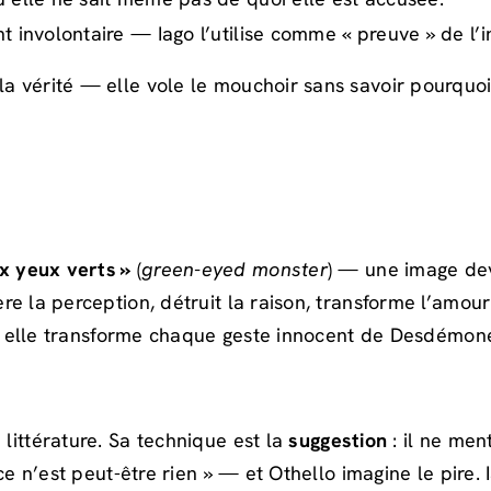
t involontaire — Iago l’utilise comme « preuve » de l’
la vérité — elle vole le mouchoir sans savoir pourquoi,
x yeux verts »
(
green-eyed monster
) — une image dev
ère la perception, détruit la raison, transforme l’amou
te : elle transforme chaque geste innocent de Desdémone
 littérature. Sa technique est la
suggestion
: il ne men
 ce n’est peut-être rien » — et Othello imagine le pire.