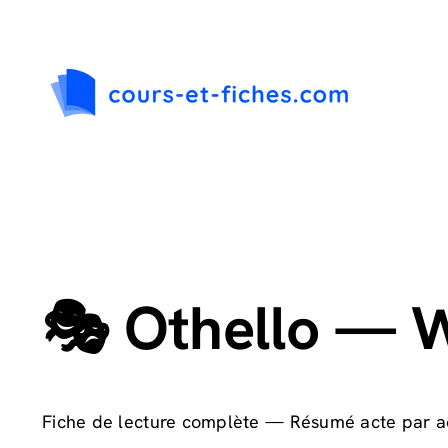
Passer
au
contenu
🎭 Othello — W
Fiche de lecture complète — Résumé acte par act