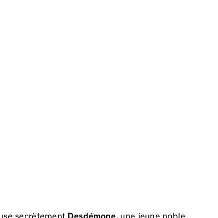
ouse secrètement
Desdémone
, une jeune noble