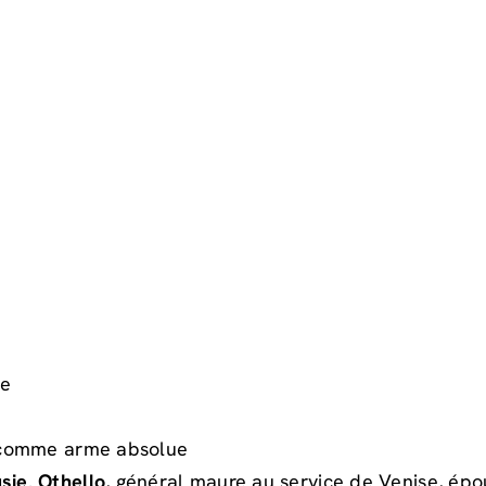
ne
n comme arme absolue
usie
.
Othello
, général maure au service de Venise, ép