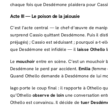
chaque fois que Desdémone plaidera pour Cassio,
Acte III — Le poison de la jalousie
C’est l’acte central — le chef-d’œuvre de manip
surprend Cassio quittant Desdémone. Puis il disti
préjugés) ; Cassio est séduisant ; pourquoi a-t-
que Desdémone est infidèle — il
laisse Othello 
Le
mouchoir
entre en scène. C’est un mouchoir b
Desdémone le perd par accident.
Emilia
(femme d
Quand Othello demande à Desdémone de lui montre
Iago porte le coup final : il rapporte à Othello
qu’Othello
observe de loin
une conversation entr
Othello est convaincu. Il décide de
tuer Desdém