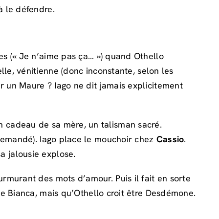
 le défendre.
s (« Je n’aime pas ça… ») quand Othello
lle, vénitienne (donc inconstante, selon les
er un Maure ? Iago ne dit jamais explicitement
n cadeau de sa mère, un talisman sacré.
t demandé). Iago place le mouchoir chez
Cassio
.
 jalousie explose.
rmurant des mots d’amour. Puis il fait en sorte
se Bianca, mais qu’Othello croit être Desdémone.