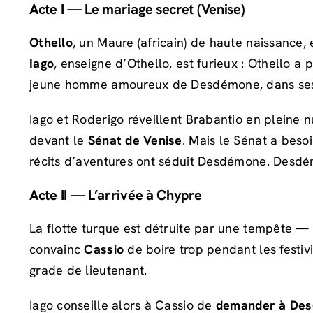
Acte I — Le mariage secret (Venise)
Othello
, un Maure (africain) de haute naissance
Iago
, enseigne d’Othello, est furieux : Othello a
jeune homme amoureux de Desdémone, dans se
Iago et Roderigo réveillent Brabantio en pleine nu
devant le
Sénat de Venise
. Mais le Sénat a beso
récits d’aventures ont séduit Desdémone. Desdé
Acte II — L’arrivée à Chypre
La flotte turque est détruite par une tempête —
convainc
Cassio
de boire trop pendant les festivi
grade de lieutenant.
Iago conseille alors à Cassio de
demander à De