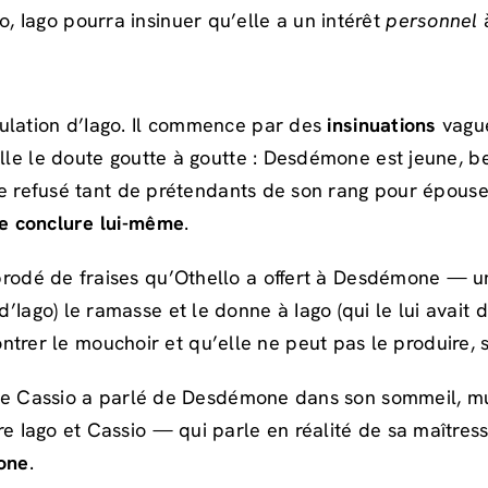
 Iago pourra insinuer qu’elle a un intérêt
personnel
à
ulation d’Iago. Il commence par des
insinuations
vague
lle le doute goutte à goutte : Desdémone est jeune, be
elle refusé tant de prétendants de son rang pour épous
le conclure lui-même
.
rodé de fraises qu’Othello a offert à Desdémone — u
’Iago) le ramasse et le donne à Iago (qui le lui avai
r le mouchoir et qu’elle ne peut pas le produire, sa
 que Cassio a parlé de Desdémone dans son sommeil, mu
e Iago et Cassio — qui parle en réalité de sa maîtres
one
.