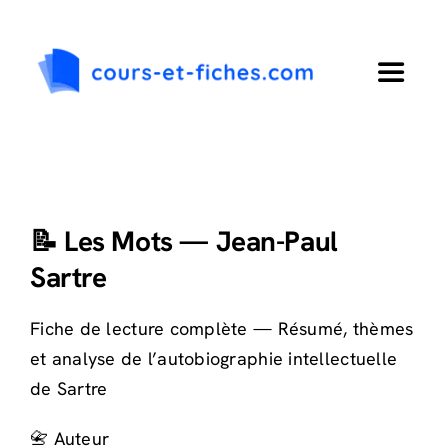
Passer
au
contenu
Toggle
Navigat
Accueil
Primaire
📝 Les Mots — Jean-Paul
Sartre
Collège
Fiche de lecture complète — Résumé, thèmes
Lycée
et analyse de l’autobiographie intellectuelle
de Sartre
Langues
📇 Auteur