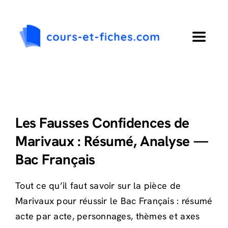
Passer
au
contenu
Toggle
Navigat
Accueil
Primaire
Les Fausses Confidences de
Marivaux : Résumé, Analyse —
Collège
Bac Français
Lycée
Tout ce qu’il faut savoir sur la pièce de
Marivaux pour réussir le Bac Français : résumé
Langues
acte par acte, personnages, thèmes et axes