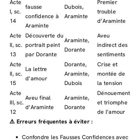
Acte
Premier
fausse
Dubois,
I, sc.
trouble
confidence à
Araminte
14
d’Araminte
Araminte
Acte
Découverte du
Aveu
Araminte,
II, sc.
portrait peint
indirect des
Dorante
13
par Dorante
sentiments
Acte
Dorante,
Crise et
La lettre
II, sc.
Araminte,
montée de
d’amour
15
Dubois
la tension
Acte
Dénouement
Aveu final
Araminte,
III, sc.
et triomphe
d’Araminte
Dorante
12
de l’amour
⚠️ Erreurs fréquentes à éviter :
Confondre les Fausses Confidences avec