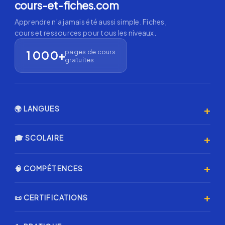
cours-et-fiches.com
Apprendre n'a jamais été aussi simple. Fiches,
cours et ressources pour tous les niveaux.
pages de cours
1 000+
gratuites
+
🌍 LANGUES
Anglais 🇬🇧
+
🎓 SCOLAIRE
Espagnol 🇪🇸
Primaire
+
🧠 COMPÉTENCES
Allemand 🇩🇪
Collège
Italien 🇮🇹
Programmation & IA
+
📜 CERTIFICATIONS
Lycée
Coréen 🇰🇷
Échecs ♟️
Annales Brevet
Certification AMF
Japonais 🇯🇵