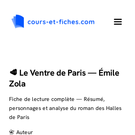
Passer
au
contenu
Toggle
Navigat
Accueil
Primaire
🥩 Le Ventre de Paris — Émile
Zola
Collège
Fiche de lecture complète — Résumé,
Lycée
personnages et analyse du roman des Halles
de Paris
Langues
📇 Auteur