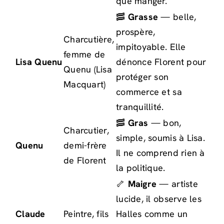
que manger.
🥓
Grasse
— belle,
prospère,
Charcutière,
impitoyable. Elle
femme de
Lisa Quenu
dénonce Florent pour
Quenu (Lisa
protéger son
Macquart)
commerce et sa
tranquillité.
🥓
Gras
— bon,
Charcutier,
simple, soumis à Lisa.
Quenu
demi-frère
Il ne comprend rien à
de Florent
la politique.
🦴
Maigre
— artiste
lucide, il observe les
Claude
Peintre, fils
Halles comme un