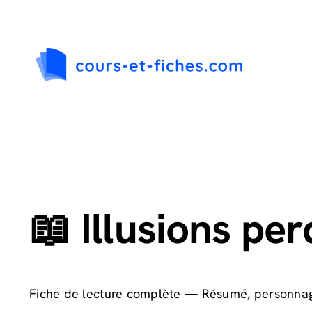
Passer
au
contenu
📖 Illusions p
Fiche de lecture complète — Résumé, personnag