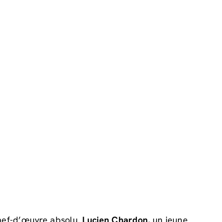
hef-d’œuvre absolu.
Lucien Chardon
, un jeune