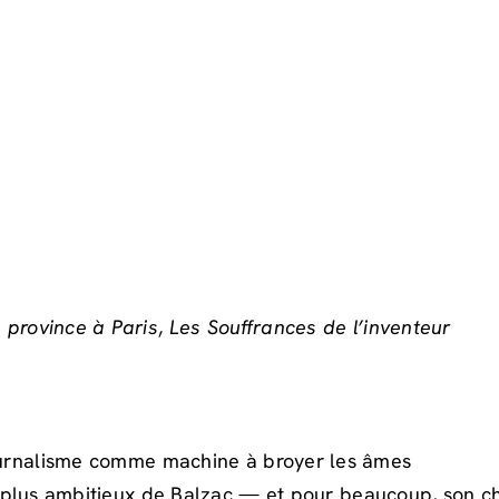
province à Paris
,
Les Souffrances de l’inventeur
journalisme comme machine à broyer les âmes
 plus ambitieux de Balzac — et pour beaucoup, son c