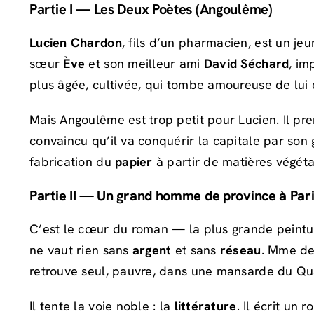
Partie I — Les Deux Poètes (Angoulême)
Lucien Chardon
, fils d’un pharmacien, est un j
sœur
Ève
et son meilleur ami
David Séchard
, im
plus âgée, cultivée, qui tombe amoureuse de lui 
Mais Angoulême est trop petit pour Lucien. Il p
convaincu qu’il va conquérir la capitale par son 
fabrication du
papier
à partir de matières végét
Partie II — Un grand homme de province à Par
C’est le cœur du roman — la plus grande peinture
ne vaut rien sans
argent
et sans
réseau
. Mme de 
retrouve seul, pauvre, dans une mansarde du Quar
Il tente la voie noble : la
littérature
. Il écrit un