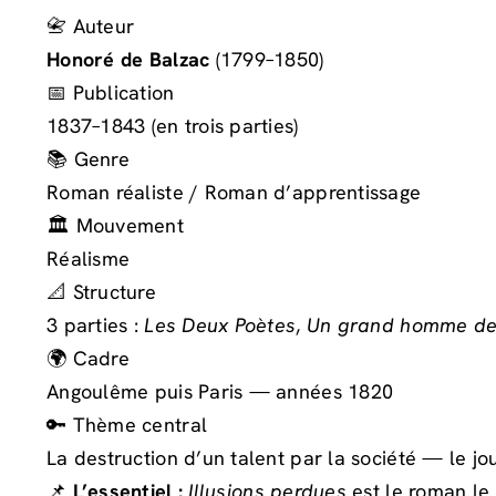
📇 Auteur
Honoré de Balzac
(1799–1850)
📅 Publication
1837–1843 (en trois parties)
📚 Genre
Roman réaliste / Roman d’apprentissage
🏛️ Mouvement
Réalisme
📐 Structure
3 parties :
Les Deux Poètes
,
Un grand homme de 
🌍 Cadre
Angoulême puis Paris — années 1820
🔑 Thème central
La destruction d’un talent par la société — le 
📌
L’essentiel :
Illusions perdues
est le roman le