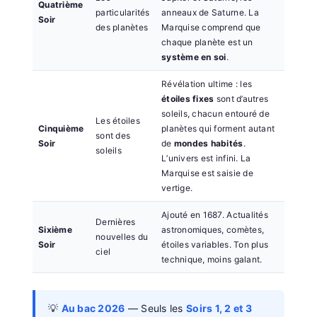
Quatrième
particularités
anneaux de Saturne. La
Soir
des planètes
Marquise comprend que
chaque planète est un
système en soi
.
Révélation ultime : les
étoiles fixes
sont d’autres
soleils, chacun entouré de
Les étoiles
Cinquième
planètes qui forment autant
sont des
Soir
de
mondes habités
.
soleils
L’univers est infini. La
Marquise est saisie de
vertige.
Ajouté en 1687. Actualités
Dernières
Sixième
astronomiques, comètes,
nouvelles du
Soir
étoiles variables. Ton plus
ciel
technique, moins galant.
💡
Au bac 2026
— Seuls les
Soirs 1, 2 et 3