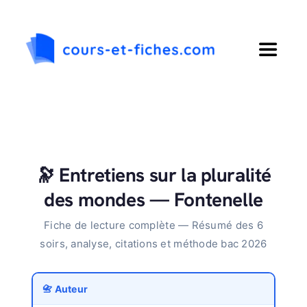
Passer
au
contenu
Toggle
Navigat
Accueil
Primaire
🔭 Entretiens sur la pluralité
Collège
des mondes — Fontenelle
Fiche de lecture complète — Résumé des 6
Lycée
soirs, analyse, citations et méthode bac 2026
Langues
📇 Auteur