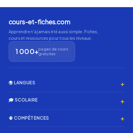
cours-et-fiches.com
Apprendre n'a jamais été aussi simple. Fiches,
cours et ressources pour tous les niveaux.
pages de cours
1 000+
gratuites
+
🌍 LANGUES
Anglais 🇬🇧
+
🎓 SCOLAIRE
Espagnol 🇪🇸
Primaire
+
🧠 COMPÉTENCES
Allemand 🇩🇪
Collège
Italien 🇮🇹
Programmation & IA