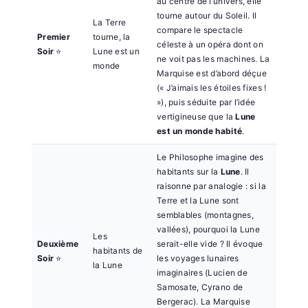
au centre de l’univers, elle
tourne autour du Soleil. Il
La Terre
compare le spectacle
Premier
tourne, la
céleste à un opéra dont on
Soir
⭐
Lune est un
ne voit pas les machines. La
monde
Marquise est d’abord déçue
(« J’aimais les étoiles fixes !
»), puis séduite par l’idée
vertigineuse que la
Lune
est un monde habité
.
Le Philosophe imagine des
habitants sur la
Lune
. Il
raisonne par analogie : si la
Terre et la Lune sont
semblables (montagnes,
vallées), pourquoi la Lune
Les
Deuxième
serait-elle vide ? Il évoque
habitants de
Soir
⭐
les voyages lunaires
la Lune
imaginaires (Lucien de
Samosate, Cyrano de
Bergerac). La Marquise