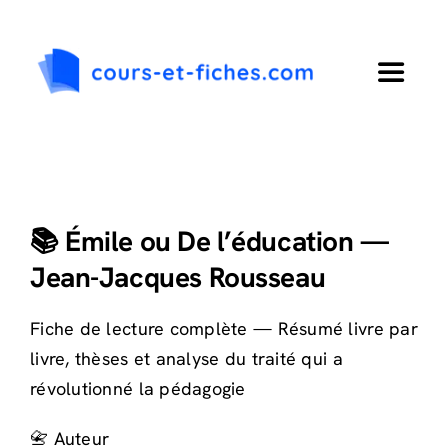
Passer
au
contenu
Toggle
Navigat
Accueil
Primaire
📚 Émile ou De l’éducation —
Jean-Jacques Rousseau
Collège
Fiche de lecture complète — Résumé livre par
Lycée
livre, thèses et analyse du traité qui a
révolutionné la pédagogie
Langues
📇 Auteur