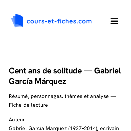
Passer
au
contenu
Toggle
Navigat
Accueil
Primaire
Cent ans de solitude — Gabriel
García Márquez
Collège
Résumé, personnages, thèmes et analyse —
Lycée
Fiche de lecture
Auteur
Langues
Gabriel García Márquez (1927–2014), écrivain