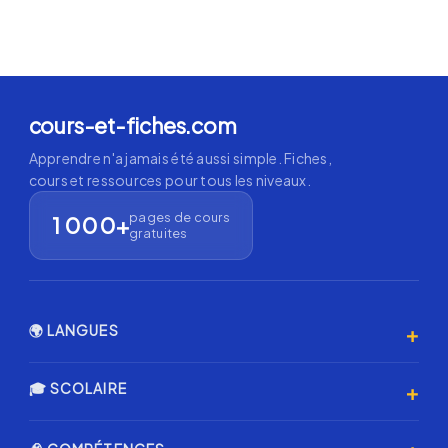
cours-et-fiches.com
Apprendre n'a jamais été aussi simple. Fiches,
cours et ressources pour tous les niveaux.
pages de cours
1 000+
gratuites
+
🌍 LANGUES
Anglais 🇬🇧
+
🎓 SCOLAIRE
Espagnol 🇪🇸
Primaire