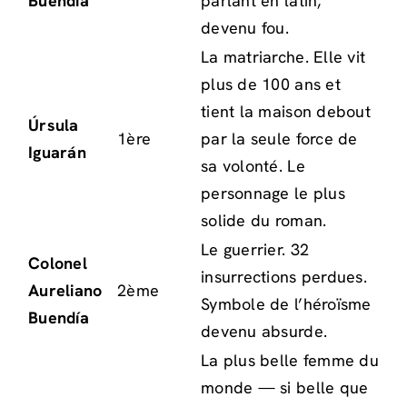
Buendía
parlant en latin,
devenu fou.
La matriarche. Elle vit
plus de 100 ans et
tient la maison debout
Úrsula
1ère
par la seule force de
Iguarán
sa volonté. Le
personnage le plus
solide du roman.
Le guerrier. 32
Colonel
insurrections perdues.
Aureliano
2ème
Symbole de l’héroïsme
Buendía
devenu absurde.
La plus belle femme du
monde — si belle que