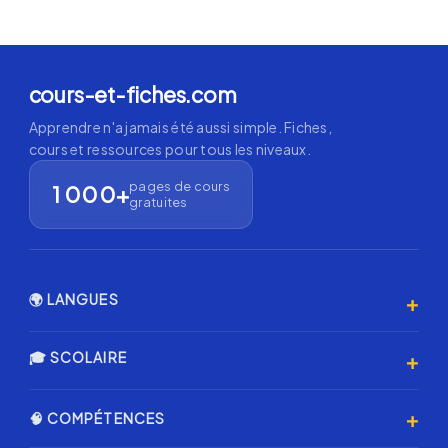
cours-et-fiches.com
Apprendre n'a jamais été aussi simple. Fiches,
cours et ressources pour tous les niveaux.
pages de cours
1 000+
gratuites
+
🌍 LANGUES
Anglais 🇬🇧
+
🎓 SCOLAIRE
Espagnol 🇪🇸
Primaire
+
🧠 COMPÉTENCES
Allemand 🇩🇪
Collège