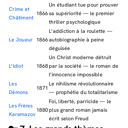
Un étudiant tue pour prouver
Crime et
1866
sa supériorité — le premier
Châtiment
thriller psychologique
L’addiction à la roulette —
Le Joueur
1866
autobiographie à peine
déguisée
Un Christ moderne détruit
L’Idiot
1868
par la société — le roman de
l’innocence impossible
Les
Le nihilisme révolutionnaire
1871
Démons
— prophétie du totalitarisme
Foi, liberté, parricide — le
Les Frères
1880
plus grand roman jamais
Karamazov
écrit selon Freud