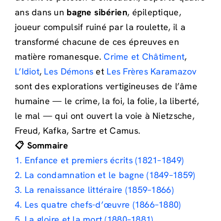
ans dans un
bagne sibérien
, épileptique,
joueur compulsif ruiné par la roulette, il a
transformé chacune de ces épreuves en
matière romanesque.
Crime et Châtiment
,
L’Idiot
,
Les Démons
et
Les Frères Karamazov
sont des explorations vertigineuses de l’âme
humaine — le crime, la foi, la folie, la liberté,
le mal — qui ont ouvert la voie à Nietzsche,
Freud, Kafka, Sartre et Camus.
📋 Sommaire
1. Enfance et premiers écrits (1821–1849)
2. La condamnation et le bagne (1849–1859)
3. La renaissance littéraire (1859–1866)
4. Les quatre chefs-d’œuvre (1866–1880)
5. La gloire et la mort (1880–1881)