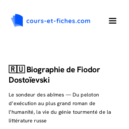
Passer
au
contenu
Toggle
Navigat
Accueil
Primaire
🇷🇺 Biographie de Fiodor
Dostoïevski
Collège
Le sondeur des abîmes — Du peloton
Lycée
d’exécution au plus grand roman de
l’humanité, la vie du génie tourmenté de la
Langues
littérature russe