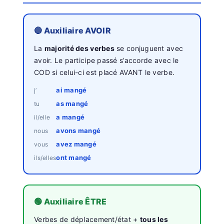
🔵 Auxiliaire AVOIR
La
majorité des verbes
se conjuguent avec
avoir. Le participe passé s’accorde avec le
COD si celui-ci est placé AVANT le verbe.
ai mangé
j’
as mangé
tu
a mangé
il/elle
avons mangé
nous
avez mangé
vous
ont mangé
ils/elles
🟢 Auxiliaire ÊTRE
Verbes de déplacement/état +
tous les