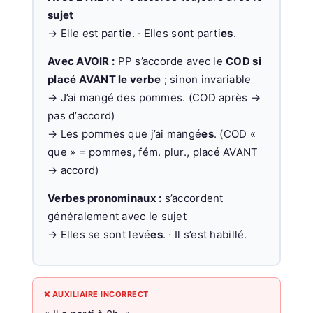
sujet
→ Elle est parti
e
. · Elles sont parti
es
.
Avec AVOIR :
PP s’accorde avec le
COD si
placé AVANT le verbe
; sinon invariable
→ J’ai mangé des pommes. (COD après →
pas d’accord)
→ Les pommes que j’ai mangé
es
. (COD «
que » = pommes, fém. plur., placé AVANT
→ accord)
Verbes pronominaux :
s’accordent
généralement avec le sujet
→ Elles se sont levé
es
. · Il s’est habillé.
❌ AUXILIAIRE INCORRECT