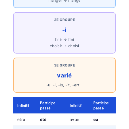
manger → mangé
2E GROUPE
-i
finir → fini
choisir → choisi
3E GROUPE
varié
-u, -i, -is, -it, -ert…
Participe
Participe
Infinitif
Infinitif
passé
passé
être
été
avoir
eu