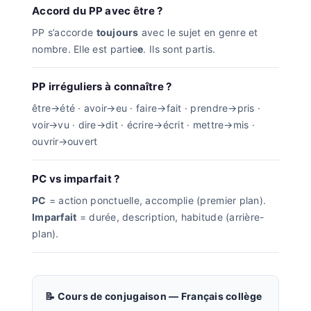
Accord du PP avec être ?
PP s’accorde
toujours
avec le sujet en genre et
nombre. Elle est partie
e
. Ils sont partis.
PP irréguliers à connaître ?
être→été · avoir→eu · faire→fait · prendre→pris ·
voir→vu · dire→dit · écrire→écrit · mettre→mis ·
ouvrir→ouvert
PC vs imparfait ?
PC
= action ponctuelle, accomplie (premier plan).
Imparfait
= durée, description, habitude (arrière-
plan).
📝 Cours de conjugaison — Français collège