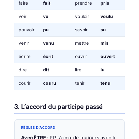
faire
fait
prendre
pris
voir
vu
vouloir
voulu
pouvoir
pu
savoir
su
venir
venu
mettre
mis
écrire
écrit
ouvrir
ouvert
dire
dit
lire
lu
courir
couru
tenir
tenu
3. L’accord du participe passé
RÈGLES D’ACCORD
Avec ÊTRE :
PP s’accorde toujours avec le