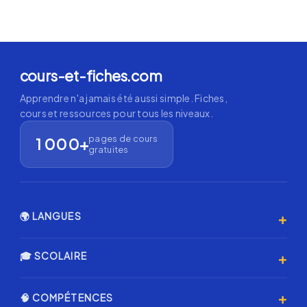
cours-et-fiches.com
Apprendre n'a jamais été aussi simple. Fiches,
cours et ressources pour tous les niveaux.
pages de cours
1 000+
gratuites
+
🌍 LANGUES
Anglais 🇬🇧
+
🎓 SCOLAIRE
Espagnol 🇪🇸
Primaire
+
🧠 COMPÉTENCES
Allemand 🇩🇪