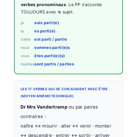
verbes pronominaux
. Le PP s’accorde
TOUJOURS avec le sujet.
suis parti(e)
je
es parti(e)
tu
est parti / partie
il/elle
sommes parti(e)s
nous
êtes parti(e)(s)
vous
sont partis / parties
ils/elles
LES 17 VERBES QUI SE CONJUGUENT AVEC ÊTRE
(MOYEN MNÉMOTECHNIQUE)
Dr Mrs Vandertramp
ou par paires
contraires :
naître ↔ mourir · aller ↔ venir · monter
↔ descendre · entrer ↔ sortir · arriver