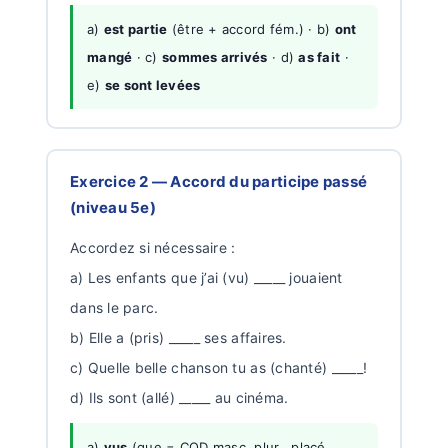
a)
est partie
(être + accord fém.) · b)
ont
mangé
· c)
sommes arrivés
· d)
as fait
·
e)
se sont levées
Exercice 2 — Accord du participe passé
(niveau 5e)
Accordez si nécessaire :
a) Les enfants que j’ai (vu) _____ jouaient
dans le parc.
b) Elle a (pris) _____ ses affaires.
c) Quelle belle chanson tu as (chanté) _____!
d) Ils sont (allé) _____ au cinéma.
a)
vus
(que = COD masc. plur., placé