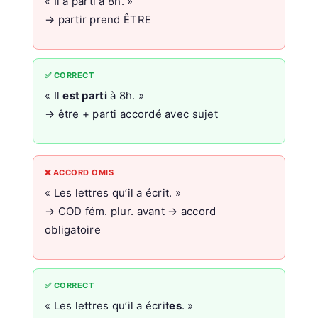
« Il a parti à 8h. »
→ partir prend ÊTRE
✅ CORRECT
« Il
est parti
à 8h. »
→ être + parti accordé avec sujet
❌ ACCORD OMIS
« Les lettres qu’il a écrit. »
→ COD fém. plur. avant → accord
obligatoire
✅ CORRECT
« Les lettres qu’il a écrit
es
. »