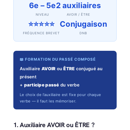
6e – 5e
2 auxiliaires
NIVEAU
AVOIR / ÊTRE
⭐⭐⭐⭐⭐
Conjugaison
FRÉQUENCE BREVET
DNB
📖 FORMATION DU PASSÉ COMPOSÉ
Auxiliaire
AVOIR
ou
ÊTRE
conjugué au
présent
+
participe passé
du verbe
Le choix de l’auxiliaire est fixe pour chaque
verbe — il faut les mémoriser.
1. Auxiliaire AVOIR ou ÊTRE ?