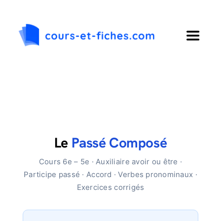
Passer
au
contenu
Toggle
Navigat
Accueil
Primaire
Collège
Le
Passé Composé
Cours 6e – 5e · Auxiliaire avoir ou être ·
Lycée
Participe passé · Accord · Verbes pronominaux ·
Exercices corrigés
Langues