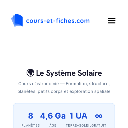
Passer
au
contenu
Toggle
Navigat
Accueil
Primaire
🌍 Le Système Solaire
Collège
Cours d’astronomie — Formation, structure,
planètes, petits corps et exploration spatiale
Lycée
8
4,6 Ga
1 UA
∞
Langues
PLANÈTES
ÂGE
TERRE–SOLEIL
GRATUIT