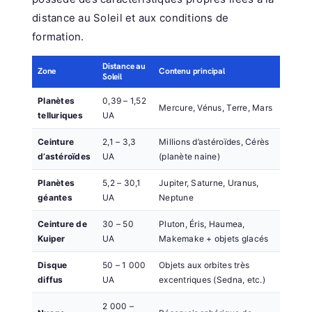
distance au Soleil et aux conditions de
formation.
Distance au
Zone
Contenu principal
Soleil
Planètes
0,39 – 1,52
Mercure, Vénus, Terre, Mars
telluriques
UA
Ceinture
2,1 – 3,3
Millions d’astéroïdes, Cérès
d’astéroïdes
UA
(planète naine)
Planètes
5,2 – 30,1
Jupiter, Saturne, Uranus,
géantes
UA
Neptune
Ceinture de
30 – 50
Pluton, Éris, Haumea,
Kuiper
UA
Makemake + objets glacés
Disque
50 – 1 000
Objets aux orbites très
diffus
UA
excentriques (Sedna, etc.)
2 000 –