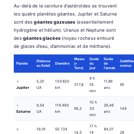
Au-delà de la ceinture d’astéroïdes se trouvent
les quatre planètes géantes. Jupiter et Saturne
sont des
géantes gazeuses
(essentiellement
hydrogène et hélium). Uranus et Neptune sont
des
géantes glacées
(noyau rocheux entouré
de glaces d’eau, d’ammoniac et de méthane).
Masse
Durée
Durée
Distance
Satellite
Planète
Diamètre
(×
du
de
au Soleil
connus
Terre)
jour
l’année
9 h
♃
5,20
139 820
11,86
317,8
55
95
Jupiter
UA
km
ans
min
10 h
♄
9,54
116 460
29,46
95,2
33
146
Saturne
UA
km
ans
min
17 h
♅
19,19
50 724
84,01
14,5
14
28