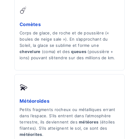
☄️
Comètes
Corps de glace, de roche et de poussière («
boules de neige sale »). En s’approchant du
Soleil, la glace se sublime et forme une
chevelure
(coma) et des
queues
(poussière +
ions) pouvant s’étendre sur des millions de km.
💫
Météoroïdes
Petits fragments rocheux ou métalliques errant
dans l’espace. S’ils entrent dans l’atmosphère
terrestre, ils deviennent des
météores
(étoiles
filantes). S’ils atteignent le sol, ce sont des
météorites
.