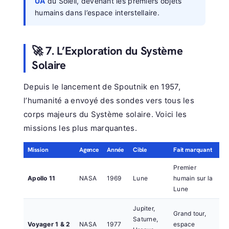
UA
du Soleil, devenant les premiers objets
humains dans l’espace interstellaire.
🚀 7. L’Exploration du Système
Solaire
Depuis le lancement de Spoutnik en 1957,
l’humanité a envoyé des sondes vers tous les
corps majeurs du Système solaire. Voici les
missions les plus marquantes.
Mission
Agence
Année
Cible
Fait marquant
Premier
Apollo 11
NASA
1969
Lune
humain sur la
Lune
Jupiter,
Grand tour,
Saturne,
Voyager 1 & 2
NASA
1977
espace