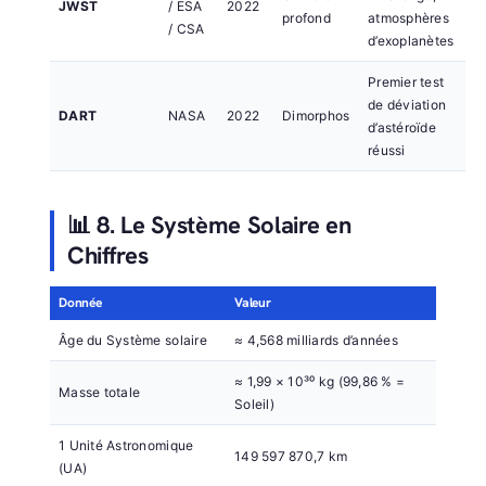
JWST
/ ESA
2022
profond
atmosphères
/ CSA
d’exoplanètes
Premier test
de déviation
DART
NASA
2022
Dimorphos
d’astéroïde
réussi
📊 8. Le Système Solaire en
Chiffres
Donnée
Valeur
Âge du Système solaire
≈ 4,568 milliards d’années
≈ 1,99 × 10³⁰ kg (99,86 % =
Masse totale
Soleil)
1 Unité Astronomique
149 597 870,7 km
(UA)