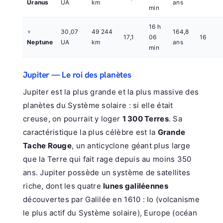
Uranus
UA
km
ans
min
16 h
♆
30,07
49 244
164,8
17,1
06
16
Neptune
UA
km
ans
min
Jupiter — Le roi des planètes
Jupiter est la plus grande et la plus massive des
planètes du Système solaire : si elle était
creuse, on pourrait y loger
1 300 Terres
. Sa
caractéristique la plus célèbre est la
Grande
Tache Rouge
, un anticyclone géant plus large
que la Terre qui fait rage depuis au moins 350
ans. Jupiter possède un système de satellites
riche, dont les quatre
lunes galiléennes
découvertes par Galilée en 1610 : Io (volcanisme
le plus actif du Système solaire), Europe (océan