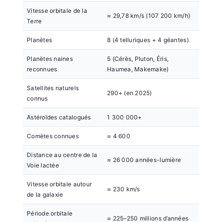
Vitesse orbitale de la
≈ 29,78 km/s (107 200 km/h)
Terre
Planètes
8 (4 telluriques + 4 géantes)
Planètes naines
5 (Cérès, Pluton, Éris,
reconnues
Haumea, Makemake)
Satellites naturels
290+ (en 2025)
connus
Astéroïdes catalogués
1 300 000+
Comètes connues
≈ 4 600
Distance au centre de la
≈ 26 000 années-lumière
Voie lactée
Vitesse orbitale autour
≈ 230 km/s
de la galaxie
Période orbitale
≈ 225–250 millions d’années