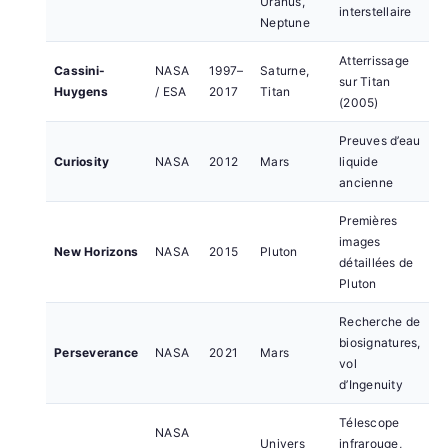
Uranus,
interstellaire
Neptune
Atterrissage
Cassini-
NASA
1997–
Saturne,
sur Titan
Huygens
/ ESA
2017
Titan
(2005)
Preuves d’eau
Curiosity
NASA
2012
Mars
liquide
ancienne
Premières
images
New Horizons
NASA
2015
Pluton
détaillées de
Pluton
Recherche de
biosignatures,
Perseverance
NASA
2021
Mars
vol
d’Ingenuity
Télescope
NASA
Univers
infrarouge,