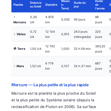
Masse
Durée
Distance
Durée du
Planète
Diamètre
(×
de
S
au Soleil
jour
Terre)
l’année
☿
0,39
4 879
88
0,055
59 jours
Mercure
UA
km
jours
0,72
12 104
243 jours
225
♀
Vénus
0,815
UA
km
(rétrograde)
jours
12 742
365,25
🌍
Terre
1,00 UA
1,000
23 h 56 min
1
km
jours
6 779
687
♂
Mars
1,52 UA
0,107
24 h 37 min
(
km
jours
D
Mercure — La plus petite et la plus rapide
Mercure est la planète la plus proche du Soleil
et la plus petite du Système solaire (depuis la
reclassification de Pluton en 2006). Sa surface