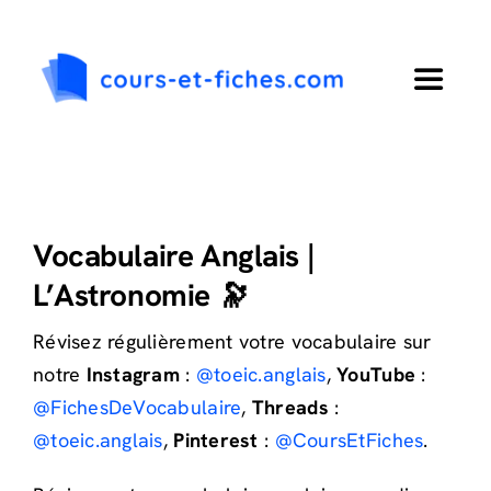
Passer
au
contenu
Toggle
Navigat
Accueil
Primaire
Vocabulaire Anglais |
L’Astronomie 🔭
Collège
Révisez régulièrement votre vocabulaire sur
notre
Instagram
:
@toeic.anglais
,
YouTube
:
Lycée
@FichesDeVocabulaire
,
Threads
:
@toeic.anglais
,
Pinterest
:
@CoursEtFiches
.
Langues