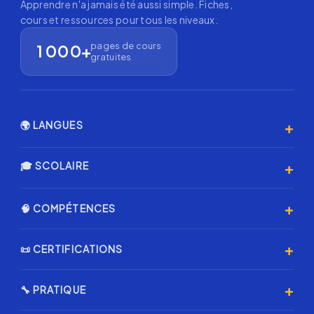
Apprendre n'a jamais été aussi simple. Fiches,
cours et ressources pour tous les niveaux.
pages de cours
1 000+
gratuites
+
🌍 LANGUES
Anglais 🇬🇧
+
🎓 SCOLAIRE
Espagnol 🇪🇸
Primaire
+
🧠 COMPÉTENCES
Allemand 🇩🇪
Collège
Italien 🇮🇹
Programmation & IA
+
📜 CERTIFICATIONS
Lycée
Coréen 🇰🇷
Échecs ♟️
Annales Brevet
Certification AMF
Japonais 🇯🇵
+
🔧 PRATIQUE
Musique & Chant
Annales L1 Droit
CFA Level 1
Chinois 🇨🇳