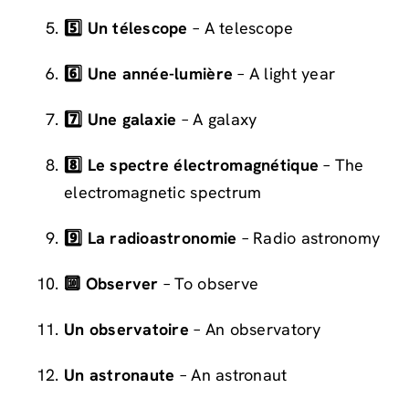
5️⃣ Un télescope
– A telescope
6️⃣ Une année-lumière
– A light year
7️⃣ Une galaxie
– A galaxy
8️⃣ Le spectre électromagnétique
– The
electromagnetic spectrum
9️⃣ La radioastronomie
– Radio astronomy
🔟 Observer
– To observe
Un observatoire
– An observatory
Un astronaute
– An astronaut