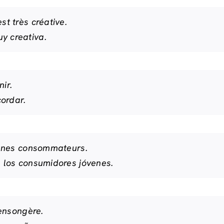
t très créative.
 creativa.
nir.
cordar.
eunes consommateurs.
 los consumidores jóvenes.
ensongère.