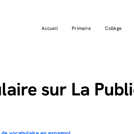
Accueil
Primaire
Collège
aire sur La Public
es de vocabulaire en espagnol
.