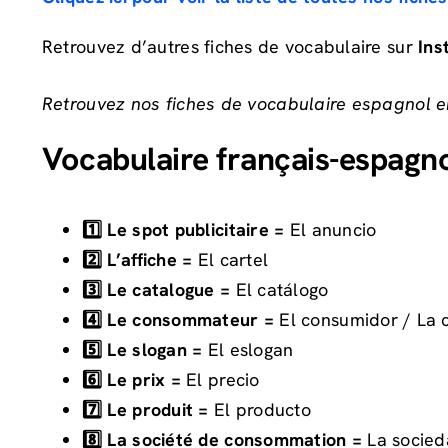
Retrouvez d’autres fiches de vocabulaire sur
Ins
Retrouvez nos fiches de vocabulaire espagnol en
Vocabulaire français-espagnol
1️⃣ Le spot publicitaire =
El anuncio
2️⃣ L’affiche =
El cartel
3️⃣ Le catalogue =
El catálogo
4️⃣ Le consommateur =
El consumidor / La 
5️⃣ Le slogan =
El eslogan
6️⃣ Le prix =
El precio
7️⃣ Le produit =
El producto
8️⃣ La société de consommation =
La socie