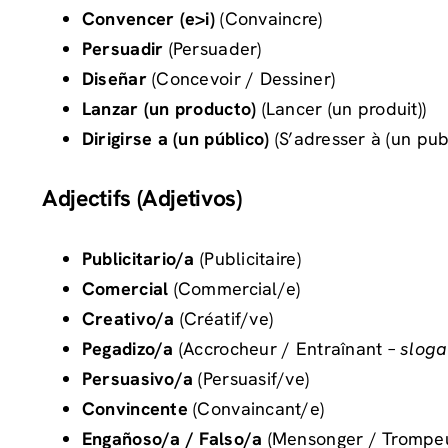
Convencer (e>i)
(Convaincre)
Persuadir
(Persuader)
Diseñar
(Concevoir / Dessiner)
Lanzar (un producto)
(Lancer (un produit))
Dirigirse a (un público)
(S’adresser à (un publ
Adjectifs (Adjetivos)
Publicitario/a
(Publicitaire)
Comercial
(Commercial/e)
Creativo/a
(Créatif/ve)
Pegadizo/a
(Accrocheur / Entraînant –
slog
Persuasivo/a
(Persuasif/ve)
Convincente
(Convaincant/e)
Engañoso/a / Falso/a
(Mensonger / Trompe