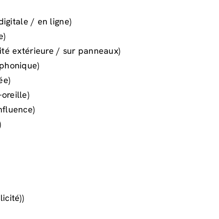
igitale / en ligne)
e)
ité extérieure / sur panneaux)
ophonique)
ée)
oreille)
nfluence)
)
icité))