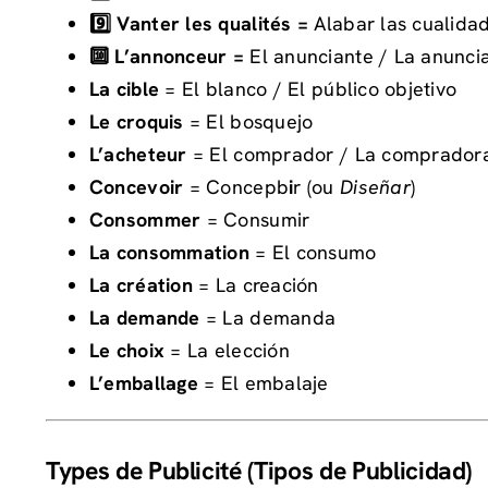
9️⃣ Vanter les qualités =
Alabar las cualida
🔟 L’annonceur =
El anunciante / La anunci
La cible
= El blanco / El público objetivo
Le croquis
= El bosquejo
L’acheteur
= El comprador / La comprador
Concevoir
= Concepb
i
r (ou
Diseñar
)
Consommer
= Consumir
La consommation
= El consumo
La création
= La creación
La demande
= La demanda
Le choix
= La elección
L’emballage
= El embalaje
Types de Publicité (Tipos de Publicidad)