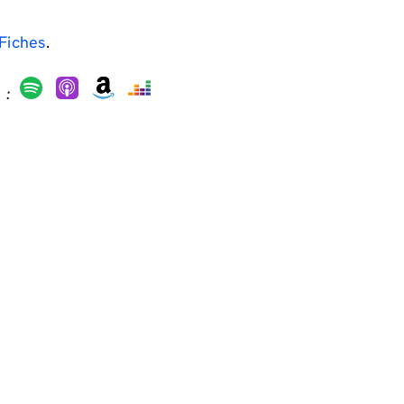
Fiches
.
 :