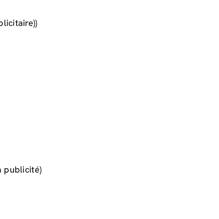
icitaire))
 publicité)