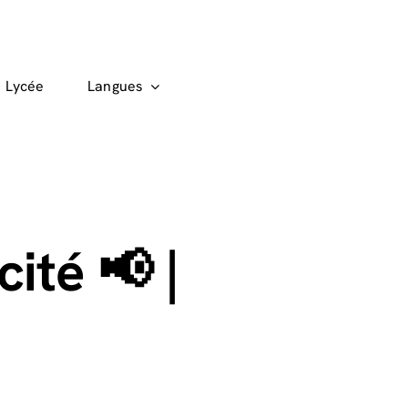
Lycée
Langues
ité 📢 |