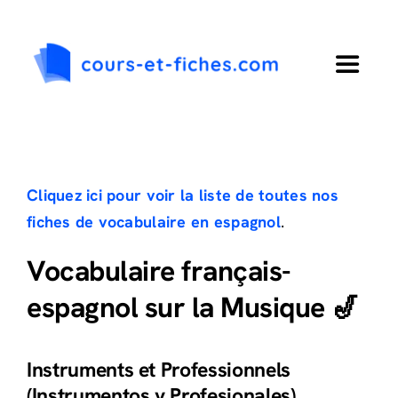
Passer
au
contenu
Toggle
Navigat
Accueil
Primaire
Cliquez ici pour voir la liste de toutes nos
fiches de vocabulaire en espagnol
.
Collège
Vocabulaire français-
espagnol sur la Musique 🎷
Lycée
Langues
Instruments et Professionnels
(Instrumentos y Profesionales)