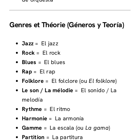
Genres et Théorie (Géneros y Teoría)
Jazz
=
El jazz
Rock
=
El rock
Blues
=
El blues
Rap
=
El rap
Folklore
=
El folclore (ou
El folklore
)
Le son / La mélodie
=
El sonido / La
melodía
Rythme
=
El ritmo
Harmonie
=
La armonía
Gamme
=
La escala (ou
La gama
)
Partition
=
La partitura