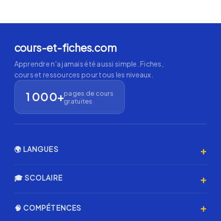
cours-et-fiches.com
Apprendre n'a jamais été aussi simple. Fiches,
cours et ressources pour tous les niveaux.
pages de cours
1 000+
gratuites
+
🌍 LANGUES
Anglais 🇬🇧
+
🎓 SCOLAIRE
Espagnol 🇪🇸
Primaire
+
🧠 COMPÉTENCES
Allemand 🇩🇪
Collège