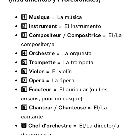
1️⃣ Musique
=
La música
2️⃣ Instrument
=
El instrumento
3️⃣ Compositeur / Compositrice
=
El/La
compositor/a
4️⃣ Orchestre
=
La orquesta
5️⃣ Trompette
=
La trompeta
6️⃣ Violon
=
El violín
7️⃣ Opéra
=
La ópera
8️⃣ Écouteur
=
El auricular (ou
Los
cascos
, pour un casque)
9️⃣ Chanteur / Chanteuse
=
El/La
cantante
🔟 Chef d’orchestre
=
El/La director/a
de orquesta