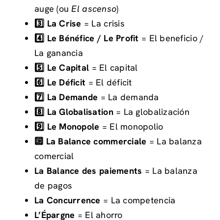
auge (ou
El ascenso
)
3️⃣ La Crise
= La crisis
4️⃣ Le Bénéfice / Le Profit
= El beneficio /
La ganancia
5️⃣ Le Capital
= El capital
6️⃣ Le Déficit
= El déficit
7️⃣ La Demande
= La demanda
8️⃣ La Globalisation
= La globalización
9️⃣ Le Monopole
= El monopolio
🔟 La Balance commerciale
= La balanza
comercial
La Balance des paiements
= La balanza
de pagos
La Concurrence
= La competencia
L’Épargne
= El ahorro