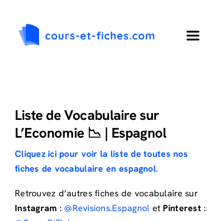
Passer
au
contenu
Toggle
Navigat
Accueil
Primaire
Liste de Vocabulaire sur
L’Economie 📉 | Espagnol
Collège
Cliquez ici pour voir la liste de toutes nos
fiches de vocabulaire en espagnol
.
Lycée
Retrouvez d’autres fiches de vocabulaire sur
Langues
Instagram
:
@Revisions.Espagnol
et
Pinterest
: