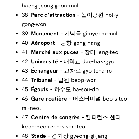
haeng-jeong geon-mul
38.
Parc d’attraction
– 놀이공원 nol-yi
gong-won
39.
Monument
– 기념물 gi-nyeom-mul
40.
Aéroport
– 공항 gong-hang
41.
Marché aux puces
– 장터 jang-teo
42.
Université
– 대학교 dae-hak-gyo
43.
Échangeur
– 교차로 gyo-tcha-ro
44.
Tribunal
– 법원 beop-won
45.
Égouts
– 하수도 ha-sou-do
46.
Gare routière
– 버스터미널 beo-s teo-
mi-neol
47.
Centre de congrès
– 컨퍼런스 센터
keon-peo-reon-s sen-teo
48.
Stade
– 경기장 gyeong-gi-jang