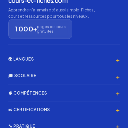
cours-et-fiches.com
Apprendre n'a jamais été aussi simple. Fiches,
cours et ressources pour tous les niveaux.
pages de cours
1 000+
gratuites
+
🌍 LANGUES
Anglais 🇬🇧
+
🎓 SCOLAIRE
Espagnol 🇪🇸
Primaire
+
🧠 COMPÉTENCES
Allemand 🇩🇪
Collège
Italien 🇮🇹
Programmation & IA
+
📜 CERTIFICATIONS
Lycée
Coréen 🇰🇷
Échecs ♟️
Annales Brevet
Certification AMF
Japonais 🇯🇵
+
🔧 PRATIQUE
Musique & Chant