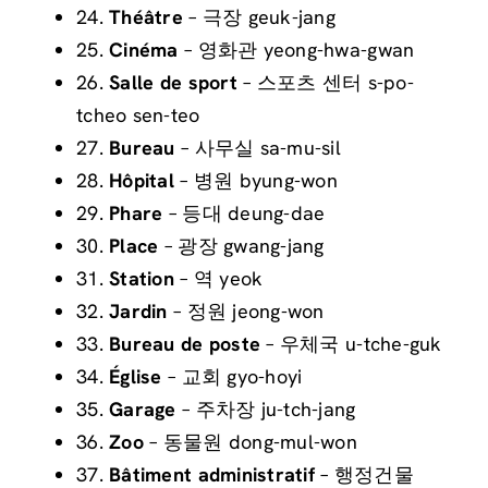
24.
Théâtre
– 극장 geuk-jang
25.
Cinéma
– 영화관 yeong-hwa-gwan
26.
Salle de sport
– 스포츠 센터 s-po-
tcheo sen-teo
27.
Bureau
– 사무실 sa-mu-sil
28.
Hôpital
– 병원 byung-won
29.
Phare
– 등대 deung-dae
30.
Place
– 광장 gwang-jang
31.
Station
– 역 yeok
32.
Jardin
– 정원 jeong-won
33.
Bureau de poste
– 우체국 u-tche-guk
34.
Église
– 교회 gyo-hoyi
35.
Garage
– 주차장 ju-tch-jang
36.
Zoo
– 동물원 dong-mul-won
37.
Bâtiment administratif
– 행정건물