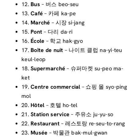
12.
Bus
– 버스 beo-seu
13.
Café
– 카페 ka-pe
14.
Marché
– 시장 si-jang
15.
Pont
– 다리 da-ri
16.
École
– 학교 hak-gyo
17.
Boîte de nuit
– 나이트 클럽 na-yi-teu
keul-leop
18.
Supermarché
– 슈퍼마켓 su-peo ma-
ket
19.
Centre commercial
– 쇼핑 몰 syo-ping
mol
20.
Hôtel
– 호텔 ho-tel
21.
Station service
– 주유소 ju-yu-so
22.
Restaurant
– 레스토랑 re-seu-to-rang
23.
Musée
– 박물관 bak-mul-gwan