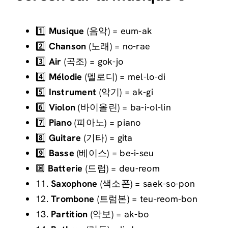
1️⃣
Mus
ique
(음악) = eum-ak
2️⃣
Ch
anson
(노래) = no-rae
3️⃣
Air
(
곡조
) = gok-jo
4️⃣
Mé
lodie
(
멜
로
디
) = mel-lo-di
5️⃣
Instrument
(
악
기
) = ak-gi
6️⃣
Viol
on
(
바
이
올
린
) = ba-i-ol-lin
7️⃣
Piano
(피아노) = piano
8️⃣
Guitare
(
기
타
) = gita
9️⃣
Bas
se
(
베
이
스
) = be-i-seu
🔟
Batterie
(드럼) = deu-reom
11
.
Sax
ophone
(
색
소
폰
) = saek-so-pon
12
.
T
rombone
(
트
럼
본
) = teu-reom-bon
13
.
Part
ition
(
악
보
) = ak-bo