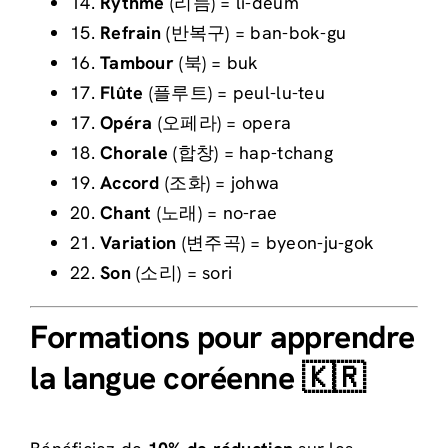
14
.
R
ythme
(
리
듬
) = li-deum
15
.
Refrain
(반복구
) = ban-bok-gu
16
.
T
ambour
(
북
) = buk
17
.
Fl
ûte
(
플
루
트
) = peul-lu-teu
17
.
Opéra
(오페라
) = opera
18
.
Ch
orale
(
합
창
) = hap-tchang
19
.
Accord
(조화) = johwa
20
.
Ch
ant
(노래) = no-rae
21.
Variation
(변주곡) = byeon-ju-gok
22.
Son
(소리) = sori
Formations pour apprendre
la langue coréenne 🇰🇷