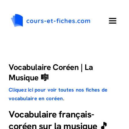
Passer
au
contenu
Toggle
Navigat
Accueil
Primaire
Vocabulaire Coréen | La
Musique 🎼
Collège
Cliquez ici pour voir toutes nos fiches de
vocabulaire en coréen
.
Lycée
Vocabulaire français-
Langues
coréen sur la musique 🎵