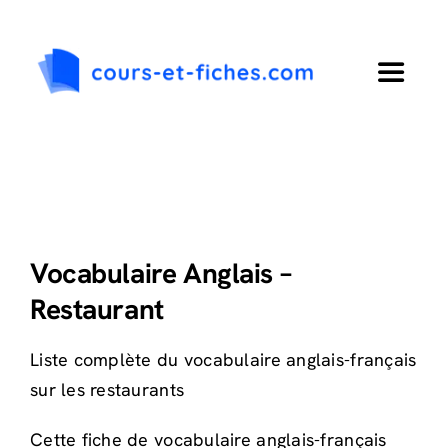
Passer
au
contenu
Toggle
Navigat
Accueil
Primaire
Vocabulaire Anglais –
Collège
Restaurant
Lycée
Liste complète du vocabulaire anglais-français
sur les restaurants
Langues
Cette fiche de vocabulaire anglais-français