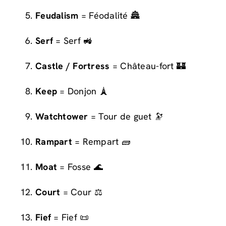
Feudalism
= Féodalité 🏯
Serf
= Serf 🚜
Castle / Fortress
= Château-fort 🏰
Keep
= Donjon 🗼
Watchtower
= Tour de guet 🔭
Rampart
= Rempart 🧱
Moat
= Fosse 🌊
Court
= Cour ⚖️
Fief
= Fief 📜