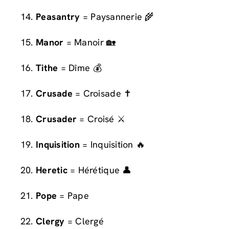
Peasantry
= Paysannerie 🌾
Manor
= Manoir 🏡
Tithe
= Dîme 💰
Crusade
= Croisade ✝️
Crusader
= Croisé ⚔️
Inquisition
= Inquisition 🔥
Heretic
= Hérétique 👤
Pope
= Pape
Clergy
= Clergé