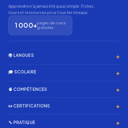
Apprendre n'a jamais été aussi simple. Fiches,
cours et ressources pour tous les niveaux.
pages de cours
1 000+
gratuites
+
🌍 LANGUES
Anglais 🇬🇧
+
🎓 SCOLAIRE
Espagnol 🇪🇸
Primaire
+
🧠 COMPÉTENCES
Allemand 🇩🇪
Collège
Italien 🇮🇹
Programmation & IA
+
📜 CERTIFICATIONS
Lycée
Coréen 🇰🇷
Échecs ♟️
Annales Brevet
Certification AMF
Japonais 🇯🇵
+
🔧 PRATIQUE
Musique & Chant
Annales L1 Droit