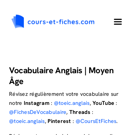
Passer
au
contenu
Toggle
Navigat
Accueil
Primaire
Vocabulaire Anglais | Moyen
Âge
Collège
Révisez régulièrement votre vocabulaire sur
notre
Instagram
:
@toeic.anglais
,
YouTube
:
Lycée
@FichesDeVocabulaire
,
Threads
:
@toeic.anglais
,
Pinterest
:
@CoursEtFiches
.
Langues