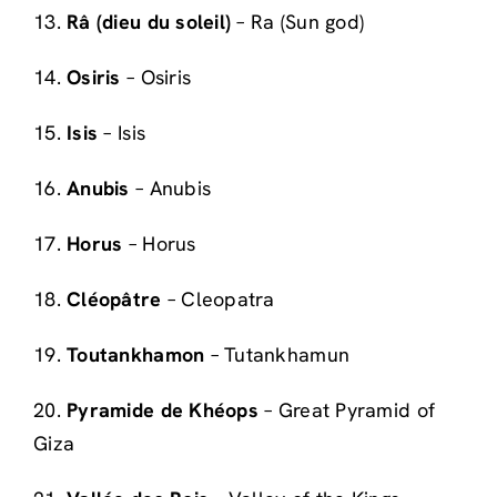
13.
Râ (dieu du soleil)
– Ra (Sun god)
14.
Osiris
– Osiris
15.
Isis
– Isis
16.
Anubis
– Anubis
17.
Horus
– Horus
18.
Cléopâtre
– Cleopatra
19.
Toutankhamon
– Tutankhamun
20.
Pyramide de Khéops
– Great Pyramid of
Giza