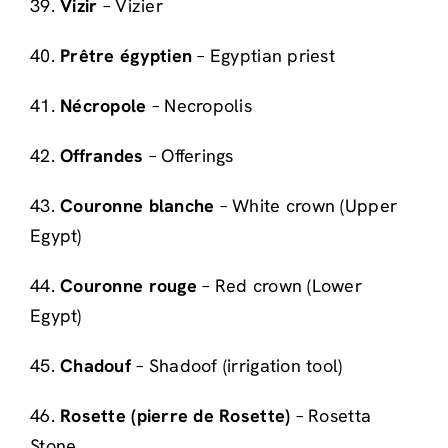
39.
Vizir
– Vizier
40.
Prêtre égyptien
– Egyptian priest
41.
Nécropole
– Necropolis
42.
Offrandes
– Offerings
43.
Couronne blanche
– White crown (Upper
Egypt)
44.
Couronne rouge
– Red crown (Lower
Egypt)
45.
Chadouf
– Shadoof (irrigation tool)
46.
Rosette (pierre de Rosette)
– Rosetta
Stone