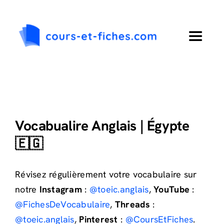
Passer
au
contenu
Toggle
Navigat
Accueil
Primaire
Vocabualire Anglais
| Égypte
Collège
🇪🇬
Lycée
Révisez régulièrement votre vocabulaire sur
notre
Instagram
:
@toeic.anglais
,
YouTube
:
@FichesDeVocabulaire
,
Threads
:
Langues
@toeic.anglais
,
Pinterest
:
@CoursEtFiches
.