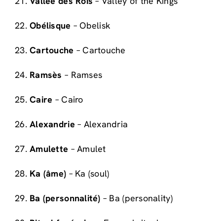
21.
Vallée des Rois
– Valley of the Kings
22.
Obélisque
– Obelisk
23.
Cartouche
– Cartouche
24.
Ramsès
– Ramses
25.
Caire
– Cairo
26.
Alexandrie
– Alexandria
27.
Amulette
– Amulet
28.
Ka (âme)
– Ka (soul)
29.
Ba (personnalité)
– Ba (personality)