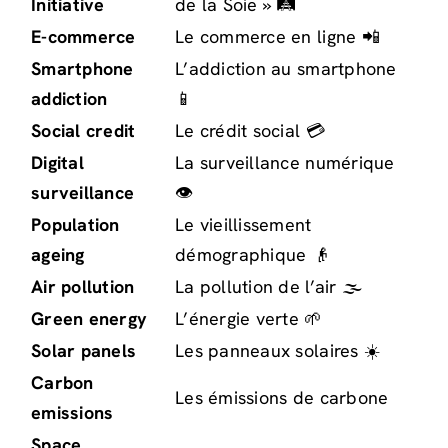
Initiative
de la Soie » 🛤️
E-commerce
Le commerce en ligne 📲
Smartphone
L’addiction au smartphone
addiction
📱
Social credit
Le crédit social 💳
Digital
La surveillance numérique
surveillance
👁️
Population
Le vieillissement
ageing
démographique 👴
Air pollution
La pollution de l’air 🌫️
Green energy
L’énergie verte 🌱
Solar panels
Les panneaux solaires ☀️
Carbon
Les émissions de carbone
emissions
Space