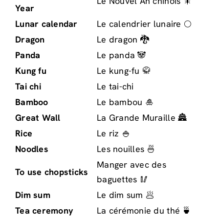
Le Nouvel An chinois 🎇
Year
Lunar calendar
Le calendrier lunaire 🌕
Dragon
Le dragon 🐉
Panda
Le panda 🐼
Kung fu
Le kung-fu 🥋
Tai chi
Le tai-chi
Bamboo
Le bambou 🎍
Great Wall
La Grande Muraille 🏯
Rice
Le riz 🍚
Noodles
Les nouilles 🍜
Manger avec des
To use chopsticks
baguettes 🥢
Dim sum
Le dim sum 🥟
Tea ceremony
La cérémonie du thé 🍵