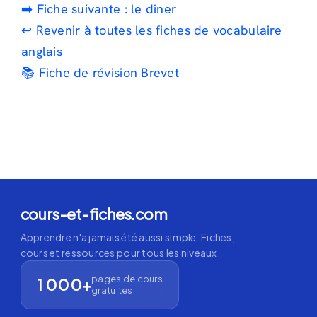
➡️ Fiche suivante : le dîner
↩️ Revenir à toutes les fiches de vocabulaire
anglais
📚 Fiche de révision Brevet
cours-et-fiches.com
Apprendre n'a jamais été aussi simple. Fiches,
cours et ressources pour tous les niveaux.
pages de cours
1 000+
gratuites