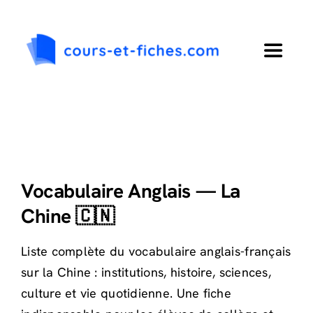
Passer
au
contenu
Toggle
Navigat
Accueil
Primaire
Vocabulaire Anglais — La
Collège
Chine 🇨🇳
Lycée
Liste complète du vocabulaire anglais-français
sur la Chine : institutions, histoire, sciences,
Langues
culture et vie quotidienne. Une fiche