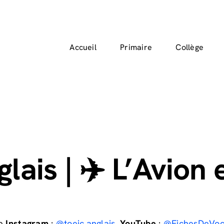
Accueil
Primaire
Collège
glais
| ✈️ L’Avion
re
Instagram
:
@toeic.anglais
,
YouTube
:
@FichesDeVoc