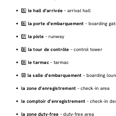
5️⃣
le hall d’arrivée
– arrival hall
6️⃣
la porte d’embarquement
– boarding gat
7️⃣
la piste
– runway
8️⃣
la tour de contrôle
– control tower
9️⃣
le tarmac
– tarmac
🔟
la salle d’embarquement
– boarding lou
la zone d’enregistrement
– check-in area
le comptoir d’enregistrement
– check-in de
la zone duty-free
– duty-free area