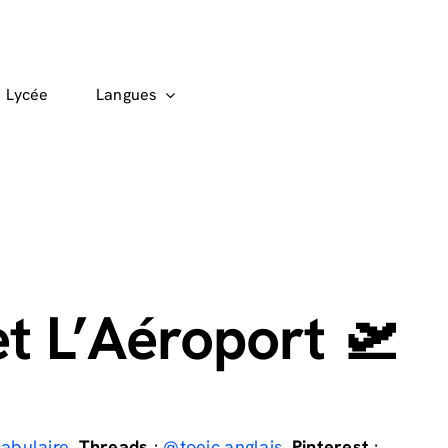
Lycée
Langues
 et L’Aéroport 🛫
abulaire
,
Threads
:
@toeic.anglais
,
Pinterest
: