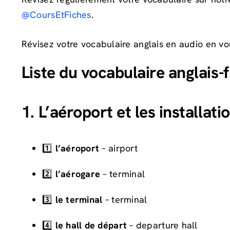
@CoursEtFiches
.
Révisez votre vocabulaire anglais en audio en v
Liste du vocabulaire anglais-f
1. L’aéroport et les installati
1️⃣
l’aéroport
– airport
2️⃣
l’aérogare
– terminal
3️⃣
le terminal
– terminal
4️⃣
le hall de départ
– departure hall