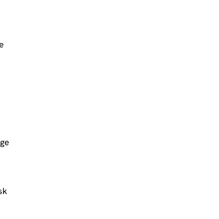
e
nge
sk