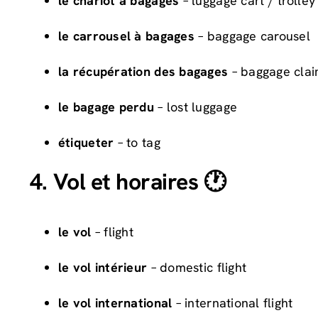
le chariot à bagages
– luggage cart / trolley
le carrousel à bagages
– baggage carousel
la récupération des bagages
– baggage cla
le bagage perdu
– lost luggage
étiqueter
– to tag
4. Vol et horaires 🕐
le vol
– flight
le vol intérieur
– domestic flight
le vol international
– international flight