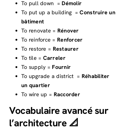
To pull down =
Démolir
To put up a building =
Construire un
bâtiment
To renovate =
Rénover
To reinforce =
Renforcer
To restore =
Restaurer
To tile =
Carreler
To supply =
Fournir
To upgrade a district =
Réhabiliter
un
quartier
To wire up =
Raccorder
Vocabulaire avancé sur
l’architecture 📐