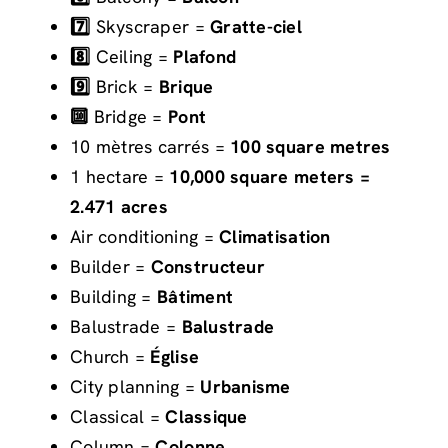
7️⃣
S
kyscraper =
Gratte-ciel
8️⃣
C
eiling =
Plafond
9️⃣
B
rick =
Brique
🔟
B
ridge =
Pont
10 mètres carrés =
100 square metres
1 hectare =
10,000 square meters =
2.471 acres
Air conditioning =
Climatisation
Builder =
Constructeur
Building =
Bâtiment
Balustrade =
Balustrade
Church =
Église
City planning =
Urbanisme
Classical =
Classique
Column =
Colonne