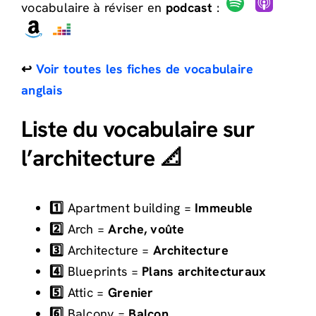
vocabulaire à réviser en
podcast
:
↩️
Voir toutes les fiches de vocabulaire
anglais
Liste du vocabulaire sur
l’architecture 📐
1️⃣
A
partment building =
Immeuble
2️⃣
A
rch =
Arche, voûte
3️⃣
A
rchitecture =
Architecture
4️⃣
B
lueprints =
Plans architecturaux
5️⃣
A
ttic =
Grenier
6️⃣
B
alcony =
Balcon