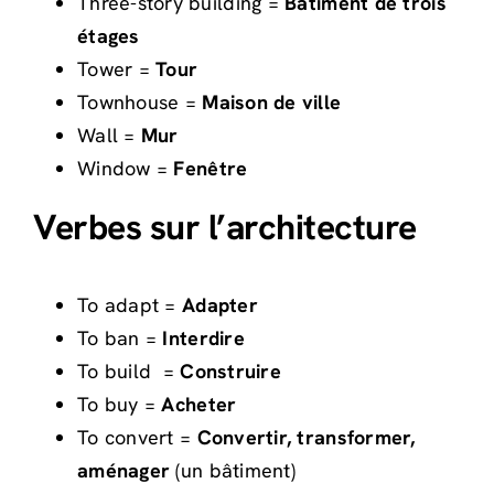
Three-story building =
Bâtiment de trois
étages
Tower =
Tour
Townhouse =
Maison de ville
Wall =
Mur
Window =
Fenêtre
Verbes sur l’architecture
To adapt =
Adapter
To ban =
Interdire
To build =
Construire
To buy =
Acheter
To convert =
Convertir, transformer,
aménager
(un bâtiment)