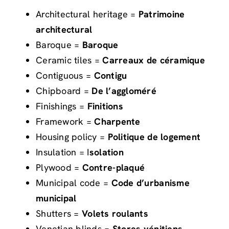
Architectural heritage =
Patrimoine
architectural
Baroque =
Baroque
Ceramic tiles =
Carreaux de céramique
Contiguous =
Contigu
Chipboard =
De l’aggloméré
Finishings =
Finitions
Framework =
Charpente
Housing policy =
Politique de logement
Insulation = I
solation
Plywood =
Contre-plaqué
Municipal code =
Code d’urbanisme
municipal
Shutters =
Volets roulants
Venetian blinds =
Stores vénitiens