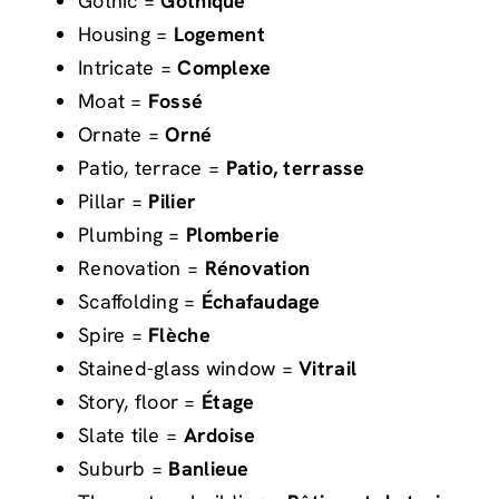
Gothic =
Gothique
Housing =
Logement
Intricate =
Complexe
Moat =
Fossé
Ornate =
Orné
Patio, terrace =
Patio, terrasse
Pillar =
Pilier
Plumbing =
Plomberie
Renovation =
Rénovation
Scaffolding =
Échafaudage
Spire =
Flèche
Stained-glass window =
Vitrail
Story, floor =
Étage
Slate tile =
Ardoise
Suburb =
Banlieue