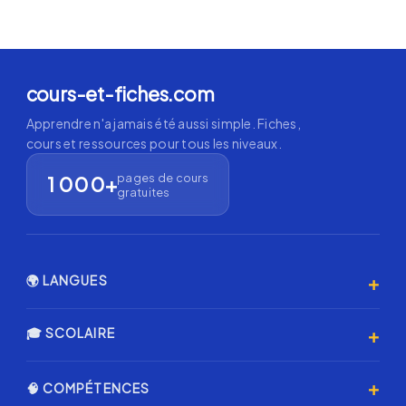
cours-et-fiches.com
Apprendre n'a jamais été aussi simple. Fiches,
cours et ressources pour tous les niveaux.
pages de cours
1 000+
gratuites
+
🌍 LANGUES
Anglais 🇬🇧
+
🎓 SCOLAIRE
Espagnol 🇪🇸
Primaire
+
🧠 COMPÉTENCES
Allemand 🇩🇪