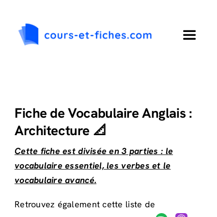
Passer
au
contenu
Toggle
Navigat
Accueil
Primaire
Fiche de Vocabulaire Anglais :
Architecture 📐
Collège
Cette fiche est divisée en 3 parties : le
vocabulaire essentiel, les verbes et le
Lycée
vocabulaire avancé.
Langues
Retrouvez également cette liste de