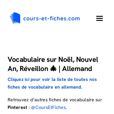
Passer
au
contenu
Toggle
Navigat
Accueil
Primaire
Vocabulaire sur Noël, Nouvel
An, Réveillon 🎄 | Allemand
Collège
Cliquez ici pour voir la liste de toutes nos
fiches de vocabulaire en allemand
.
Lycée
Retrouvez d’autres fiches de vocabulaire sur
Langues
Pinterest
:
@CoursEtFiches
.