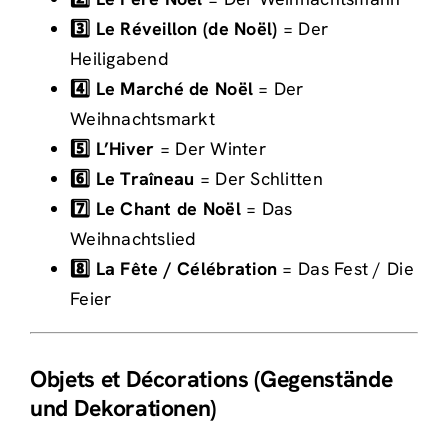
3️⃣ Le Réveillon (de Noël)
= Der
Heiligabend
4️⃣ Le Marché de Noël
= Der
Weihnachtsmarkt
5️⃣ L’Hiver
= Der Winter
6️⃣ Le Traîneau
= Der Schlitten
7️⃣ Le Chant de Noël
= Das
Weihnachtslied
8️⃣ La Fête / Célébration
= Das Fest / Die
Feier
Objets et Décorations (Gegenstände
und Dekorationen)