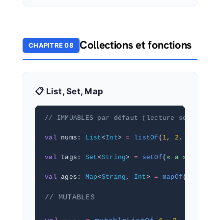
Collections et fonctions
CHAPITRE 08
📋 List, Set, Map
// IMMUABLES par défaut (lecture seule)
val
 nums: 
List
<
Int
> 
=
listOf
(
1
, 
2
, 
3
)
val
 tags: 
Set
<
String
> 
=
setOf
(
« a »
, 
« b »
,
val
 ages: 
Map
<
String
, 
Int
> 
=
mapOf
(
« Alice 
// MUTABLES