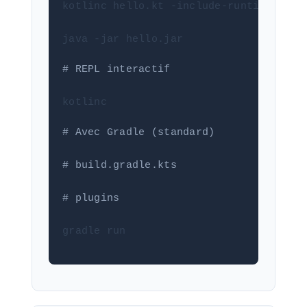
kotlinc hello.kt -include-runtime -d h
java -jar hello.jar
# REPL interactif
kotlinc
# Avec Gradle (standard)
# build.gradle.kts
# plugins 
gradle run