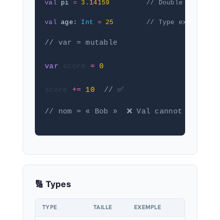
val
 pi 
=
3.14159
// Double
val
 age: 
Int
=
25
// Type explicite
// var = mutable
var
 score 
=
0
score 
+=
10
// ✅
// nom = « Bob »  ❌ Val cannot be reas
🔢 Types
TYPE
TAILLE
EXEMPLE