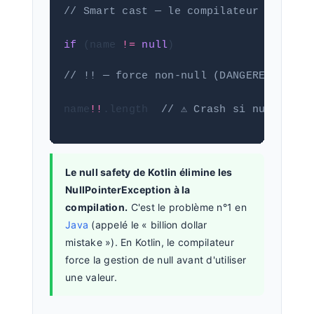
// Smart cast — le compilateur sait qu
if
 (name 
!=
null
)
// !! — force non-null (DANGEREUX — Nu
name
!!
.length  
// ⚠️ Crash si null !
Le null safety de Kotlin élimine les
NullPointerException à la
compilation.
C'est le problème n°1 en
Java
(appelé le « billion dollar
mistake »). En Kotlin, le compilateur
force la gestion de null avant d'utiliser
une valeur.