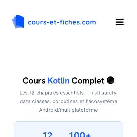
Passer
au
contenu
Toggle
Navigat
Accueil
Primaire
Cours
Kotlin
Complet 🟣
Collège
Les 12 chapitres essentiels — null safety,
data classes, coroutines et l'écosystème
Lycée
Android/multiplateforme
Langues
12
100+