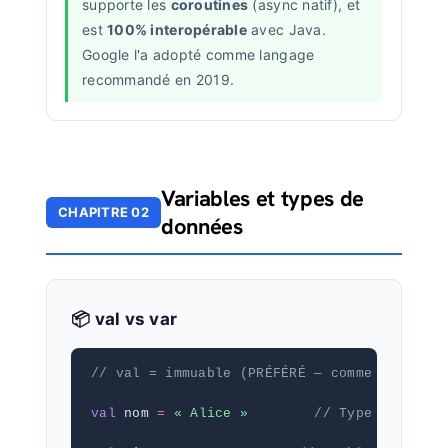
supporte les
coroutines
(async natif), et
est
100% interopérable
avec Java.
Google l'a adopté comme langage
recommandé en 2019.
Variables et types de
CHAPITRE 02
données
📦 val vs var
// val = immuable (PRÉFÉRÉ — comme let en S
val
 nom 
=
« Alice »
// Type inféré :