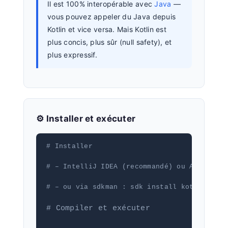
Il est 100% interopérable avec
Java
—
vous pouvez appeler du Java depuis
Kotlin et vice versa. Mais Kotlin est
plus concis, plus sûr (null safety), et
plus expressif.
⚙️ Installer et exécuter
# Installer
# – IntelliJ IDEA (recommandé) ou Android S
# – ou via sdkman : sdk install kotlin
# Compiler et exécuter