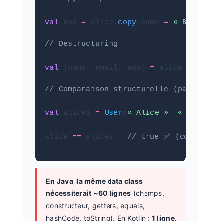
val
 bob 
=
 alice.
copy
(name 
=
« Bob »
, e
// Destructuring
val
 (name, email, age) 
=
 alice
// Comparaison structurelle (pas de ré
val
 alice2 
=
User
(
« Alice »
, 
« alice@m
alice 
==
 alice2   
// true ✅ (comparais
En Java, la même data class
nécessiterait ~60 lignes
(champs,
constructeur, getters, equals,
hashCode, toString). En Kotlin :
1 ligne
.