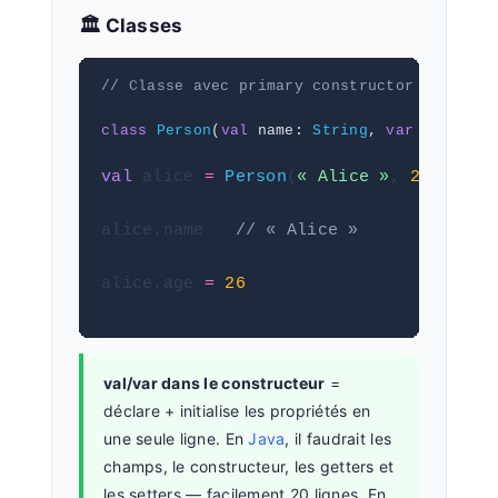
🏛️ Classes
// Classe avec primary constructor
class
Person
(
val
 name: 
String
, 
var
 age: 
Int
val
 alice 
=
Person
(
« Alice »
, 
25
)  
// 
alice.name   
// « Alice »
alice.age 
=
26
val/var dans le constructeur
=
déclare + initialise les propriétés en
une seule ligne. En
Java
, il faudrait les
champs, le constructeur, les getters et
les setters — facilement 20 lignes. En