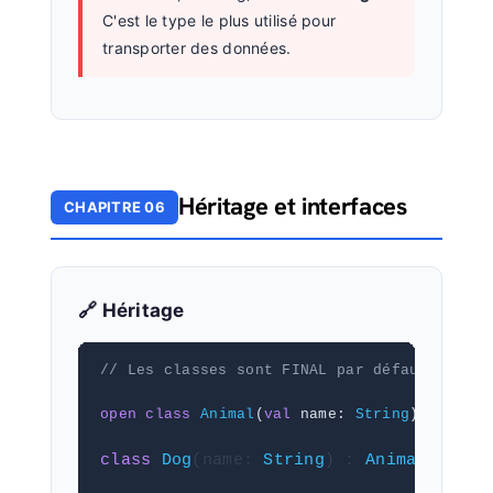
C'est le type le plus utilisé pour
transporter des données.
Héritage et interfaces
CHAPITRE 06
🔗 Héritage
// Les classes sont FINAL par défaut (il fa
open class
Animal
(
val
 name: 
String
)
class
Dog
(name: 
String
) : 
Animal
(name)