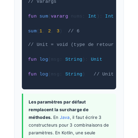
// Varargs
fun
sum
(
vararg
 nums: 
Int
): 
Int
=
 nums.
sum
(
1
, 
2
, 
3
)  
// 6
// Unit = void (type de retour par déf
fun
log
(msg: 
String
): 
Unit
fun
log
(msg: 
String
)   
// Unit implici
Les paramètres par défaut
remplacent la surcharge de
méthodes.
En
Java
, il faut écrire 3
constructeurs pour 3 combinaisons de
paramètres. En Kotlin, une seule