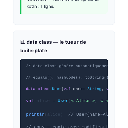
Kotlin : 1 ligne.
📊 data class — le tueur de
boilerplate
// data class génère automatiquement :
// equals(), hashCode(), toString(), copy()
data class
User
(
val
 name: 
String
, 
val
 email
val
 alice 
=
User
(
« Alice »
, 
« alice@ma
println
(alice)  
// User(name=Alice, em
// copy — copie avec modification