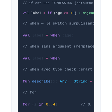
// if est une EXPRESSION (retourne une vale
val
 label 
=
if
 (age 
>=
18
) 
« majeur »
else
// when — le switch surpuissant de Kot
val
 label 
=
when
 (age)
// when sans argument (remplace if/els
val
 label 
=
when
// when avec type check (smart cast)
fun
describe
(x: 
Any
): 
String
=
when
 (x
// for
for
 (i 
in
0
..
4
)          
// 0, 1, 2, 3