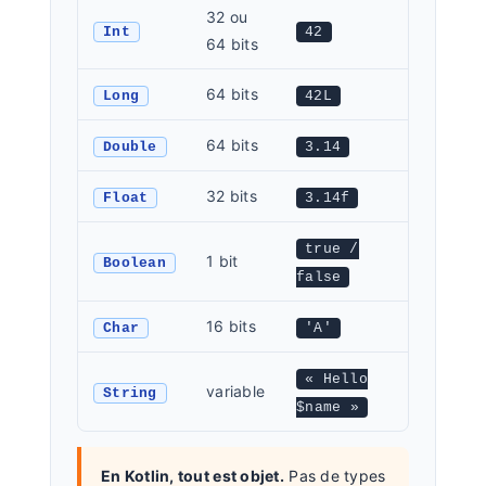
32 ou
Int
42
64 bits
64 bits
Long
42L
64 bits
Double
3.14
32 bits
Float
3.14f
true /
1 bit
Boolean
false
16 bits
Char
'A'
« Hello
variable
String
$name »
En Kotlin, tout est objet.
Pas de types