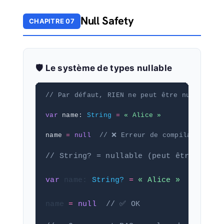
Null Safety
CHAPITRE 07
🛡️ Le système de types nullable
// Par défaut, RIEN ne peut être null
var
 name: 
String
=
« Alice »
name 
=
null
// ❌ Erreur de compilation !
// String? = nullable (peut être null)
var
 name: 
String?
=
« Alice »
name 
=
null
// ✅ OK