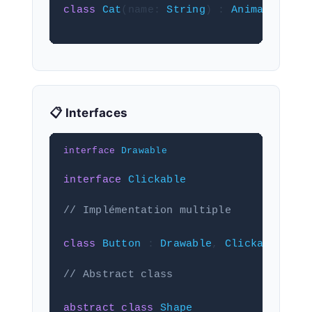
class
Cat
(name: 
String
) : 
Animal
(name)
📋 Interfaces
interface
Drawable
interface
Clickable
// Implémentation multiple
class
Button
 : 
Drawable
, 
Clickable
// Abstract class
abstract class
Shape