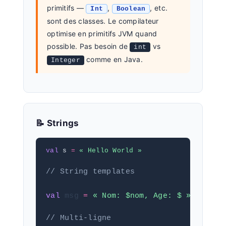
primitifs —
,
, etc.
Int
Boolean
sont des classes. Le compilateur
optimise en primitifs JVM quand
possible. Pas besoin de
vs
int
comme en Java.
Integer
📝 Strings
val
 s 
=
« Hello World »
// String templates
val
 msg 
=
« Nom: $nom, Age: $ »
// Multi-ligne