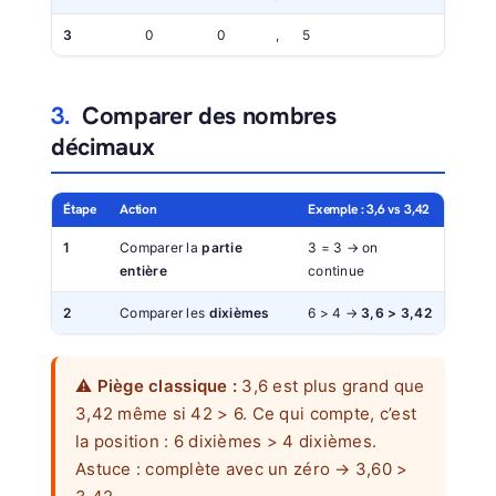
3
0
0
,
5
3.
Comparer des nombres
décimaux
Étape
Action
Exemple : 3,6 vs 3,42
1
Comparer la
partie
3 = 3 → on
entière
continue
2
Comparer les
dixièmes
6 > 4 →
3,6 > 3,42
⚠️
Piège classique :
3,6 est plus grand que
3,42 même si 42 > 6. Ce qui compte, c’est
la position : 6 dixièmes > 4 dixièmes.
Astuce : complète avec un zéro → 3,60 >