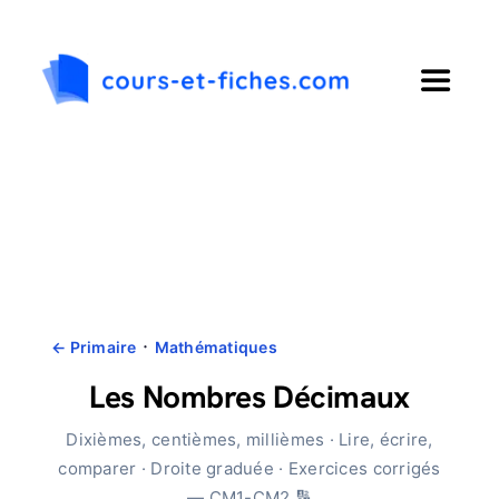
Passer
au
contenu
Toggle
Navigat
Accueil
Primaire
Collège
·
← Primaire
Mathématiques
Lycée
Les Nombres Décimaux
Dixièmes, centièmes, millièmes · Lire, écrire,
Langues
comparer · Droite graduée · Exercices corrigés
— CM1-CM2 🔢