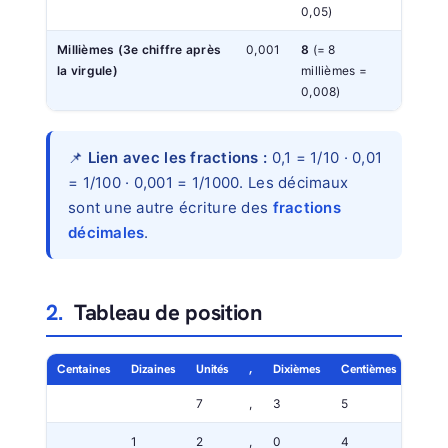
0,05)
Millièmes
(3e chiffre après
0,001
8
(= 8
la virgule)
millièmes =
0,008)
📌
Lien avec les fractions :
0,1 = 1/10 · 0,01
= 1/100 · 0,001 = 1/1000. Les décimaux
sont une autre écriture des
fractions
décimales
.
2.
Tableau de position
Centaines
Dizaines
Unités
,
Dixièmes
Centièmes
Milli
7
,
3
5
8
1
2
,
0
4