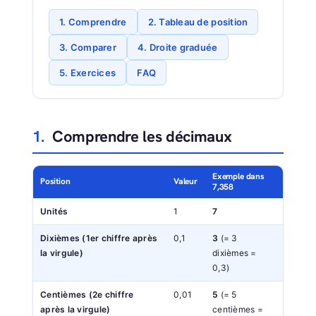
1. Comprendre
2. Tableau de position
3. Comparer
4. Droite graduée
5. Exercices
FAQ
1.
Comprendre les décimaux
Exemple dans
Position
Valeur
7,358
Unités
1
7
Dixièmes
(1er chiffre après
0,1
3
(= 3
la virgule)
dixièmes =
0,3)
Centièmes
(2e chiffre
0,01
5
(= 5
après la virgule)
centièmes =